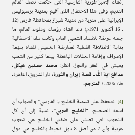
إنشاء الإمبراطورية الفارسية التي حكمت نصف العالم
القديم، وفي هذا الاحتفال الذي أقيم بمدينة برسبوليس
الإيرانية على مقربة من مدينة شيراز بمحافظة فارس (12
ـ 16 أكتوبر 1971م) دعا الشاه رؤساء وملوك العالم، ما
جعله عرضة للانتقاد الشعبي العام، وكانت تلك الاحتفالية
بداية الانطلاقة الفعلية لمعارضة الخميني للشاه بتهمة
الإسراف وإقامة الحفلات الباهظة بينما كثير من الشعب
يعيش في الفقر والعوز. انظر:
محمد حسنين هيكل،
مدافع آية الله.. قصة إيران والثورة
، دار الشروق، القاهرة،
ط7 2006.
/ المترجم.
[4]
نتحفظ على تسمية الخليج بـ”الفارسي” والصواب أن
اسمه الصحيح:
“الخليج العربي”
، نسبة إلى أن كل
الشعوب التي تعيش على ضفتي الخليج هي شعوب
عربية وأن 7 من أصل 8 دول تحيط بالخليج هي دول