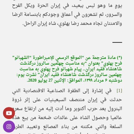
يومٍ ما وهو ليس ببعيد، في إيران الحرة وبكل الفرح
والسرور، ثم تشعرون في أعماق وجودكم بابتسامة الرضا
والامتنان تجاه محمد رضا بهلوي، شاه إيران الراحل.
ــــــــــــــــ
(*) مادة مترجمة عن “الموقع الرسمي للإمبراطورة “الشهبانو”
فرح بهلوي” بعنوان “به مناسبت چهلمین سالروز درگذشت
شاهنشاه فقید ایران.. پيام شهبانو فرح پهلوي به مناسبت
چهلمين سالروز درگذشت شاهنشاه فقيد ايران” نشرت يوم:
دوشنبه ۶ مرداد ۱۳۹۹، الموافق: الإثنين 27 يوليو 2020.
[1]
في إشارة إلى الطفرة الصناعية الاقتصادية التي
حدثت في إيران منتصف السبعينيات على إثر ذروة
البترول بعد حرب أكتوبر وما أدت إليه من ارتفاع سعره
عالميا وحصول الشاه على عائدات ضخمة من بيع هذه
السلعة والتي مكنته من بناء المصانع وتعبيد الطرق