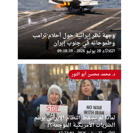
وجهة نظر إيرانية حول أحلام ترامب
وطموحاته في جنوب إيران
الثلاثاء 28 يوليو 2026 - 09:18:59
د. محمد محسن أبو النور
لماذا لم يسقط النظام الإيراني برغم
الضربات الأمريكية الموجعة؟!