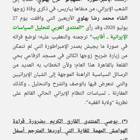
الشعب الإيراني، من منفاها بباريس، في ذكرى وفاة زوجها
الشاه محمد رضا بهلوي
الأربعين التي وافقت يوم 27
يوليو 2020، وقد رأى
“المنتدى العربي لتحليل السياسات
الإيرانية ــ أفايب”
ترجمته والتعقيب عليه؛ لوضع قرائه
في صورة ما يجيش بصدر الإمبراطورة التي لم تتمكن
من زيارة ضريح زوجها الكائن في مسجد الرفاعي بحي
القلعة بالقاهرة هذا العام؛ ولأن الخطاب به العديد من
الرسائل السياسية الراهنة الموجهة إلى الشبان الإيرانيين
والتي تتعرض فيها بالوصف والشرح والتحليل ــ وكذلك
المقارنة ــ لسياسات النظام الإيراني الحالي القائم على
نظرية “ولاية الفقيه”.
(*)
يوصي المنتدى القارئ الكريم بضرورة قراءة
الهوامش المهمة للغاية التي أوردها المترجم أسفل