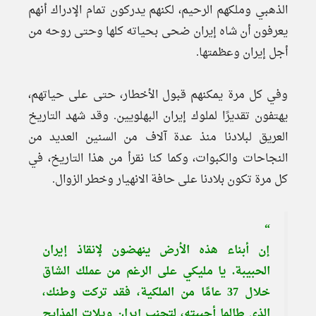
الذهبي وملكهم الرحيم، لكنهم يدركون تمام الإدراك أنهم
يعرفون أن شاه إيران ضحى بحياته كلها وحتى روحه من
أجل إيران وعظمتها.
وفي كل مرة يمكنهم قبول الأخطار، حتى على حياتهم،
يهتفون تقديرًا لملوك إيران البهلويين. وقد شهد التاريخ
العريق لبلادنا منذ عدة آلاف من السنين العديد من
النجاحات والكبوات، وكما كنا نقرأ من هذا التاريخ، في
كل مرة تكون بلادنا على حافة الانهيار وخطر الزوال.
“
إن أبناء هذه الأرض ينهضون لإنقاذ إيران
الحبيبة. يا مليكي على الرغم من عملك الشاق
خلال 37 عامًا من الملكية، فقد تركت وطنك،
الذي طالما أحببته، لتجنب إيران ويلات المذابح