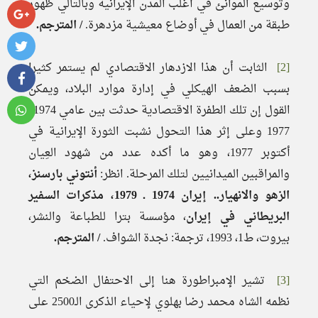
وتوسيع الموانئ في أغلب المدن الإيرانية وبالتالي ظهور
طبقة من العمال في أوضاع معيشية مزدهرة.
/ المترجم.
[2]
الثابت أن هذا الازدهار الاقتصادي لم يستمر كثيرا
بسبب الضعف الهيكلي في إدارة موارد البلاد، ويمكن
القول إن تلك الطفرة الاقتصادية حدثت بين عامي 1974 ـ
1977 وعلى إثر هذا التحول نشبت الثورة الإيرانية في
أكتوبر 1977، وهو ما أكده عدد من شهود العِيان
والمراقبين الميدانيين لتلك المرحلة. انظر:
أنتوني بارسنز،
الزهو والانهيار.. إيران 1974 ـ 1979، مذكرات السفير
البريطاني في إيران
، مؤسسة بترا للطباعة والنشر،
بيروت، ط1، 1993، ترجمة: نجدة الشواف.
/ المترجم.
[3]
تشير الإمبراطورة هنا إلى الاحتفال الضخم التي
نظمه الشاه محمد رضا بهلوي لإحياء الذكرى الـ2500 على