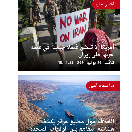
نشوى جابر
أمريكا إذ تدشن فصلا جديدا في قصة
حربها على إيران
الإثنين 20 يوليو 2026 - 10:31:59
د. أسماء أمين
الخلاف حول مضيق هرمز يكشف
هشاشة التفاهم بين الولايات المتحدة