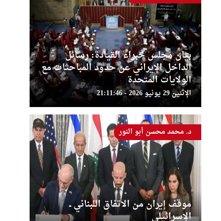
بيان مجلس خبراء القيادة: رسائل
الداخل الإيراني عن حدود المباحثات مع
الولايات المتحدة
الإثنين 29 يونيو 2026 - 21:11:46
د. محمد محسن أبو النور
موقف إيران من الاتفاق اللبناني ــ
الإسرائيلي