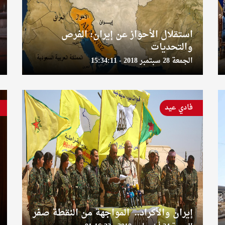
استقلال الأحواز عن إيران: الفرص
والتحديات
الجمعة 28 سبتمبر 2018 - 15:34:11
فادي عيد
إيران والأكراد.. المواجهة من النقطة صفر