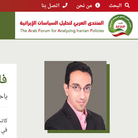
البحث
من نحن
اتصل بنا
فا
باح
كاتب
في إ