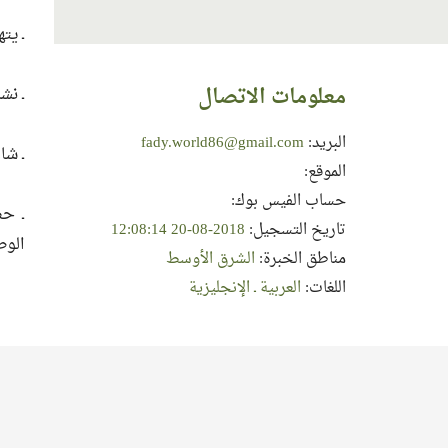
ـ يت
معلومات الاتصال
ـ نش
البريد:
fady.world86@gmail.com
ـ شا
الموقع:
حساب الفيس بوك:
ـ حص
تاريخ التسجيل:
2018-08-20 12:08:14
الوط
مناطق الخبرة:
الشرق الأوسط
اللغات:
العربية ـ الإنجليزية