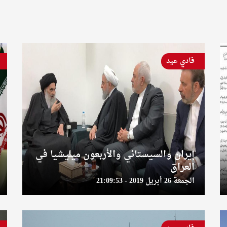
فادي عيد
إيران والسيستاني والأربعون ميليشيا في
العراق
الجمعة 26 أبريل 2019 - 21:09:53