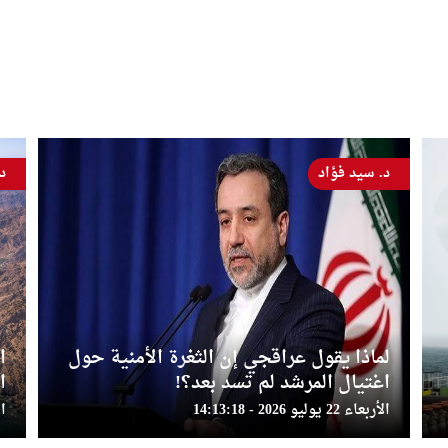
د. أسماء أمين
س
و
الخلاف حول مضيق هرمز يكشف هشاشة
ا
التفاهم بين الولايات المتحدة وإيران
م
الخميس 16 يوليو 2026 - 20:05:36
الخم