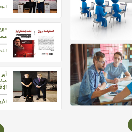
الجمعة 13 فبراير 
“الف
محمد
الثلاثاء 13 يناير
أبو 
مبا
الإق
الأربعاء 3 ديسمب