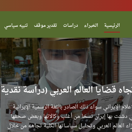
الرئيسية
الخبراء
دراسات
تقدير موقف
تنبيه سياسي
لصراع الروسي ــ الأوكراني (تقدير مو
ارتها وحليفتها روسيا عن كثب، بل واتخذت موقفا ضمنيا
ا الصدد، حتى بعد أن دعم الرئيس الروسي فلاديمير بوتين
لهما...