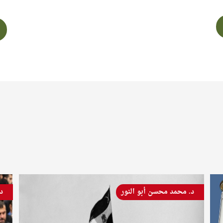
د. ستار جبار علاي
د