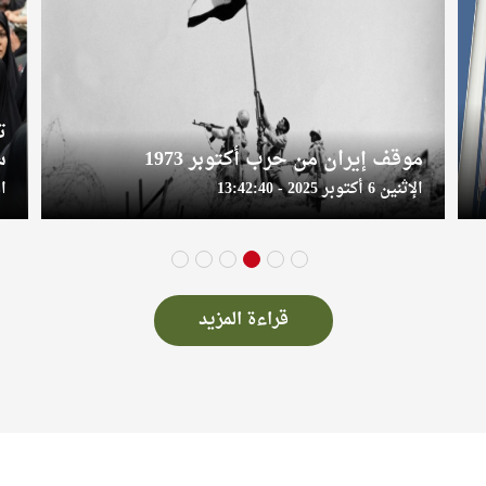
تداعيات مقتل الرئيس الإيراني على
إ
سياسات طهران الداخلية والخارجية
و
الأربعاء 5 يونيو 2024 - 21:23:21
الأحد
6
5
4
3
2
1
قراءة المزيد