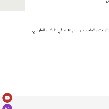
ها.
ــ حاصلة على الدكتوراة عام 2024 في “الأدب الفارسي في العصر المغولي بالهند”، والماجستير عام 2018 في “الأدب الفارسي