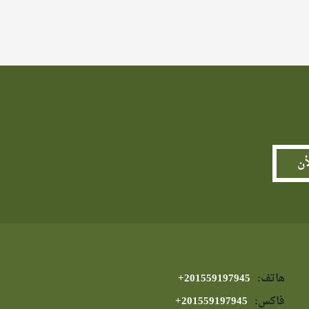
هاتف:
⁦+201559197945⁩
فاكس:
⁦+201559197945⁩