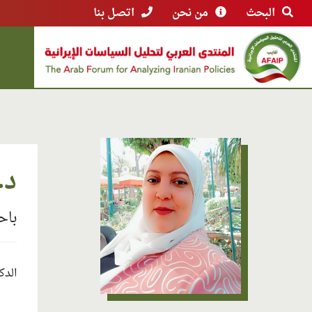
البحث
من نحن
اتصل بنا
د.
باح
الدك