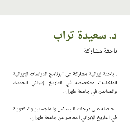
معلومات الاتصال
د. سعيدة تراب
البريد:
afaip.saideh@gmail.com
باحثة مشاركة
الموقع:
http://afaip.com
حساب الفيس بوك:
https://www.facebook.com/AFAIP1/
تاريخ التسجيل:
2025-08-25 12:21:50
ــ باحثة إيرانية مشاركة في “برنامج الدراسات الإيرانية
مناطق الخبرة:
إيران
الداخلية”، متخصصة في التاريخ الإيراني الحديث
اللغات:
الفارسية ــ الإنجليزية
والمعاصر، في جامعة طهران.
ــ حاصلة على درجات الليسانس والماجستير والدكتوراة
في التاريخ الإيراني المعاصر من جامعة طهران.