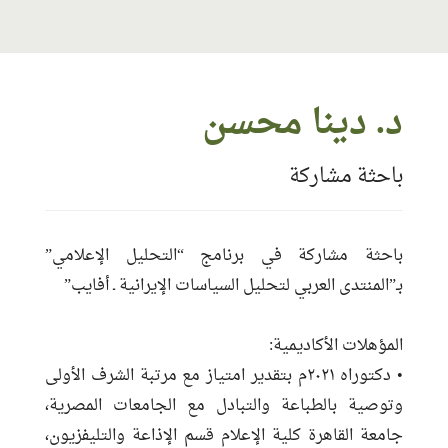
معلومات الاتصال
د. دينا محسن
البريد:
afaip.dina@gmail.com
باحثة مشاركة
الموقع:
https://afaip.com/
حساب الفيس بوك:
https://twitter.com/AFAIP_
تاريخ التسجيل:
2021-08-10 11:29:19
باحثة مشاركة في برنامج “التحليل الإعلامي”
مناطق الخبرة:
الشرق الأوسط
بـ”المنتدى العربي لتحليل السياسات الإيرانية ـ أفايب”
اللغات:
العربية ـ الإنجليزية
المؤهلات الأكاديمية:
• دكتوراه ٢٠٢١م بتقدير امتياز مع مرتبة الشرف الأولى
وتوصية بالطباعة والتبادل مع الجامعات المصرية،
جامعة القاهرة كلية الإعلام قسم الإذاعة والتليفزيون،