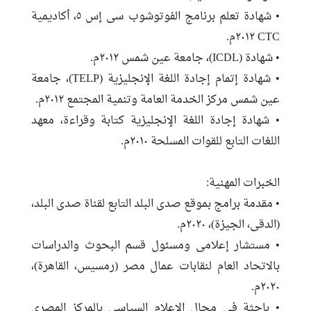
• شهادة تعلم برنامج الفوتوشوب سى إس ٥، أكاديمية
CTC ٢٠١٢م.
• شهادة (ICDL)، جامعة عين شمس ٢٠١٢م.
• شهادة إتمام إجادة اللغة الإنجليزية (TELP)، جامعة
عين شمس مركز الخدمة العامة وتنمية المجتمع ٢٠١٢م.
• شهادة إجادة اللغة الإنجليزية كتابة وقراءة، معهد
اللغات التابع للقوات المسلحة ٢٠١٠م.
الخبرات المهنية:
• مقدمة برامج بموقع صدى البلد التابع لقناة صدى البلد،
(الدقى، الجيزة)، ٢٠٢٠م.
• مستشار إعلامى ومسئول قسم البحوث والدراسات
بالاتحاد العام لنقابات عمال مصر (رمسيس، القاهرة)،
٢٠٢٠م.
• باحثة فى مجال الإعلام السياسي بالمركز المصري