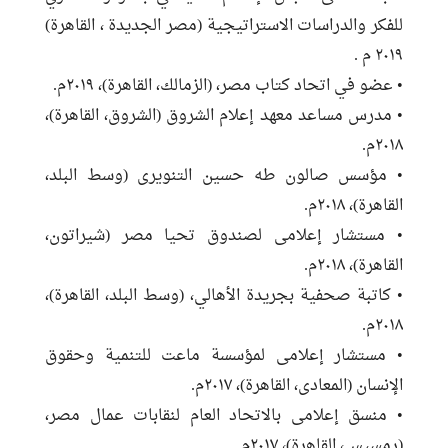
للفكر والدراسات الاستراتيجية (مصر الجديدة ، القاهرة)
٢٠١٩ م .
• عضو في اتحاد كتاب مصر، (الزمالك، القاهرة)، ٢٠١٩م.
• مدرس مساعد معهد إعلام الشروق (الشروق، القاهرة)،
٢٠١٨م.
• مؤسس صالون طه حسين التنويرى (وسط البلد،
القاهرة)، ٢٠١٨م.
• مستشار إعلامى لصندوق تحيا مصر (شيراتون،
القاهرة)، ٢٠١٨م.
• كاتبة صحفية بجريدة الأهالي، (وسط البلد، القاهرة)،
٢٠١٨م.
• مستشار إعلامى لمؤسسة ماعت للتنمية وحقوق
الإنسان (المعادى، القاهرة)، ٢٠١٧م.
• منسق إعلامى بالاتحاد العام لنقابات عمال مصر،
(رمسيس، القاهرة)، ٢٠١٧م.