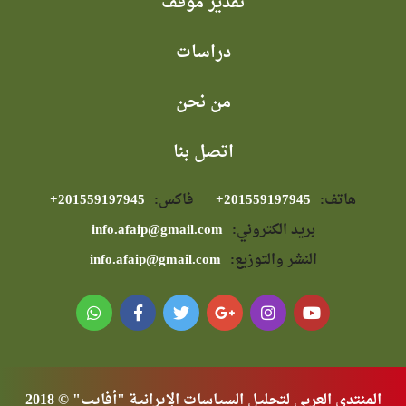
تقدير موقف
دراسات
من نحن
اتصل بنا
هاتف:
⁦+201559197945⁩
فاكس:
⁦+201559197945⁩
بريد الكتروني:
info.afaip@gmail.com
النشر والتوزيع:
info.afaip@gmail.com
المنتدى العربي لتحليل السياسات الإيرانية "أفايب" © 2018