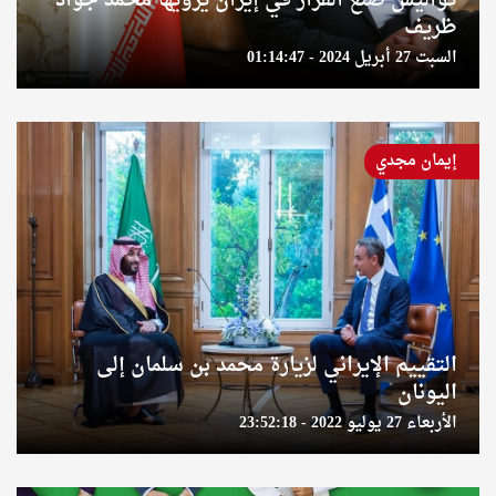
كواليس صنع القرار في إيران يرويها محمد جواد
ظريف
السبت 27 أبريل 2024 - 01:14:47
إيمان مجدي
التقييم الإيراني لزيارة محمد بن سلمان إلى
اليونان
الأربعاء 27 يوليو 2022 - 23:52:18