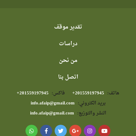
تقدير موقف
دراسات
من نحن
اتصل بنا
هاتف:
⁦+201559197945⁩
فاكس:
⁦+201559197945⁩
بريد الكتروني:
info.afaip@gmail.com
النشر والتوزيع:
info.afaip@gmail.com