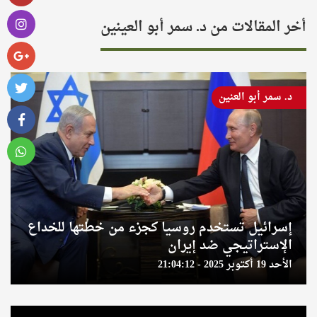
أخر المقالات من د. سمر أبو العينين
د. سمر أبو العنين
إسرائيل تستخدم روسيا كجزء من خطتها للخداع
الإستراتيجي ضد إيران
الأحد 19 أكتوبر 2025 - 21:04:12