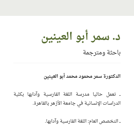
معلومات الاتصال
د. سمر أبو العينين
البريد:
samar.afaip.m.1985@gmail.com
باحثة ومترجمة
الموقع:
https://afaip.com/
حساب الفيس بوك:
https://www.facebook.com/AFAIP1/
تاريخ التسجيل:
2025-10-05 18:45:15
الدكتورة سمر محمود محمد أبو العينين
مناطق الخبرة:
إيران ـ أفغانستان ـ طاجيكستان
اللغات:
العربية ــ الفارسية
ــ تعمل حاليا مدرسة اللغة الفارسية وآدابها بكلية
الدراسات الإنسانية في جامعة الأزهر بالقاهرة.
ــ التخصص العام: اللغة الفارسية وآدابها.