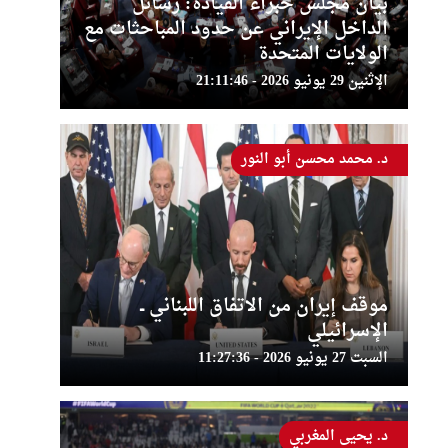
بيان مجلس خبراء القيادة: رسائل
الداخل الإيراني عن حدود المباحثات مع
الولايات المتحدة
الإثنين 29 يونيو 2026 - 21:11:46
د. محمد محسن أبو النور
موقف إيران من الاتفاق اللبناني ــ
الإسرائيلي
السبت 27 يونيو 2026 - 11:27:36
د. يحيى المغربي