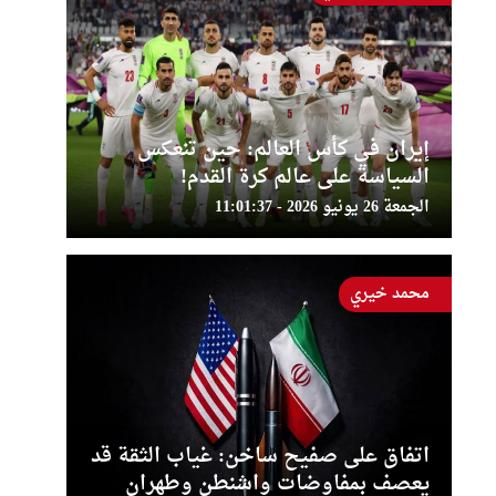
إيران في كأس العالم: حين تنعكس
السياسة على عالم كرة القدم!
الجمعة 26 يونيو 2026 - 11:01:37
محمد خيري
اتفاق على صفيح ساخن: غياب الثقة قد
يعصف بمفاوضات واشنطن وطهران