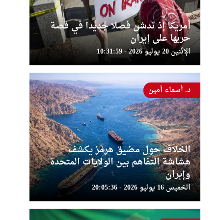
أمريكا إذ تدشن فصلا جديدا في قصة
حربها على إيران
الإثنين 20 يوليو 2026 - 10:31:59
د. أسماء أمين
الخلاف حول مضيق هرمز يكشف
هشاشة التفاهم بين الولايات المتحدة
وإيران
الخميس 16 يوليو 2026 - 20:05:36