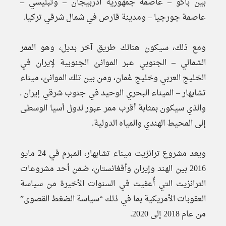
بين باكو – عاصمة جمهورية أذربيجان – وتبليسي –
عاصمة جورجيا – ومدينة قارص في شمال شرقي تركيا.
ومع ذلك، سيكون هنالك طريق آخر بديل، وهو الممر
الشمالي – الجنوبي عبر الموانئ الجنوبية لإيران في
الخليج العربي وخليج عُمان، ومن بين تلك الموانئ، ميناء
تشابهار – الميناء البحري الوحيد في جنوب شرقي إيران ـ
والذي سيكون بمثابة أقرب ممر عبور لدول أسيا الوسطى
إلى المحيط الهندي والمياه الدولية.
ويعد مشروع ترانزيت ميناء تشابهار، المبرم في 24 مايو
2016 بين الهند وإيران وأفغانستان، ضمن أحد مشروعات
الترانزيت التي أٌعفيت في السنوات الأخيرة من سياسة
العقوبات الأمريكية بما في ذلك “سياسة الضغط القصوى”
من عام 2018 إلى 2020.