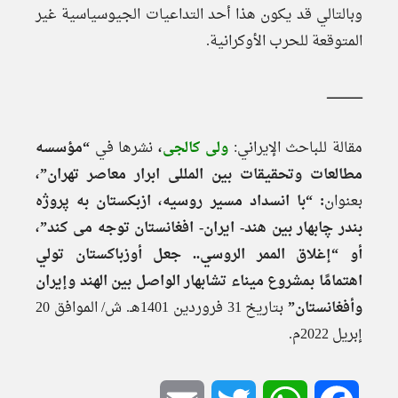
وبالتالي قد يكون هذا أحد التداعيات الجيوسياسية غير
المتوقعة للحرب الأوكرانية.
ــــــــــــــــــــ
مقالة للباحث الإيراني:
ولى کالجی
،
نشرها في
“مؤسسه
مطالعات وتحقيقات بین‌ المللی ابرار معاصر تهران”،
بعنوان
: “با انسداد مسیر روسیه، ازبکستان به پروژه
بندر چابهار بین هند- ایران- افغانستان توجه می کند”،
أو “إغلاق الممر الروسي.. جعل أوزباكستان تولي
اهتمامًا بمشروع ميناء تشابهار الواصل بين الهند وإيران
وأفغانستان”
بتاریخ 31 فروردین 1401هـ. ش/ الموافق 20
إبريل 2022م.