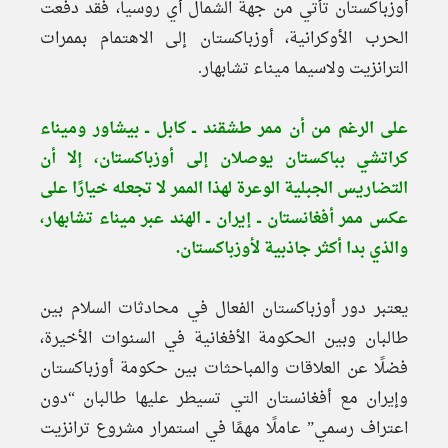
أوزباكستان تأتي من جهة الشمال أي روسيا، فقد دفعت
الحرب الأوكرانية، أوزباكستان إلى الاهتمام بممرات
الترانزيت ولاسيما ميناء تشابهار.
على الرغم من أن ممر طشقند ــ كابل ــ بيشاور وميناء
كراتشي بباكستان يوصلان إلى أوزباكستان، إلا أن
التضاريس الجبلية الوعرة لهذا الممر لا تجعله خيارًا على
عكس ممر أفغانستان ــ إيران ــ الهند عبر ميناء تشابهار،
والذي بدا أكثر جاذبية لأوزباكستان.
يعتبر دور أوزباكستان الفعال في محادثات السلام بين
طالبان وبين الحكومة الأفغانية في السنوات الأخيرة،
فضلًا عن العلاقات والمباحثات بين حكومة أوزباكستان
وإيران مع أفغانستان التي تسيطر عليها طالبان “دون
اعتراف رسمي” عاملًا مهمًا في استمرار مشروع ترانزيت