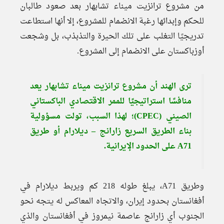
من مشروع ترانزيت ميناء تشابهار بعد صعود طالبان
للحكم وإبدائها رغبة الانضمام للمشروع، إلا أنها استطاعت
تدريجيًا التغلب على تلك الحيرة والتذبذب، بل وشجعت
أوزباكستان على الانضمام إلى المشروع.
ترى الهند أن مشروع ترانزيت ميناء تشابهار يعد
منافسًا استراتيجيًا للممر الاقتصادي الباكستاني
الصيني (CPEC)؛ لهذا السبب، تولت مسؤولية
بناء الطريق السريع زارانج – ديلارام أو طريق
A71 على الحدود الإيرانية.
وطريق A71، يبلغ طوله 218 كم ويربط ديلارام في
أفغانستان بحدود إيران، والاتجاه المعاكس له يتجه نحو
الجنوب أي زارانج عاصمة نيمروز في أفغانستان والذي