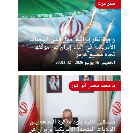
سمر عزت
وجهة نظر إيرانية حول فشل الهجمات
الأمريكية في إثناء إيران عن موقفها
تجاه مضيق هرمز
الخميس 16 يوليو 2026 - 20:03:32
د. محمد محسن أبو النور
مستقبل تنفيذ بنود مذكرة التفاهم بين
الولايات المتحدة الأمريكية وإيران في