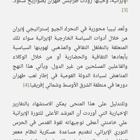
الإيرانية، وحينها زودت طرابلس طهران بصواريخ سكود.
[3]
وتُعد ليبيا محورية في التحرك الجيو إستراتيجي لإيران
من خلال أدوات السياسة الخارجية الإيرانية سواء تلك
المتعلقة بالتغلغل الثقافي والمذهبي لهويتها السياسية
بأبعادها الثقافية والحضارية أو من خلال الوكلاء
والفاعلين المسلحين من غير الدول. ويأتي هذا النهج
المناهض لسيادة الدولة القومية في إطار لعب طهران
دورها في منطقة الشرق الأوسط وشمالي إفريقيا.
[4]
وللتدليل على هذا المنحى يمكن الاستشهاد بالتقارير
الإخبارية التي أوردت أن المرشد الأعلى للثورة الإيرانية
علي خامنئي أعطى توجيهاته لقوة القدس في الحرس
الثوري الإيراني، لتقديم مساعدة عسكرية لنظام معمر