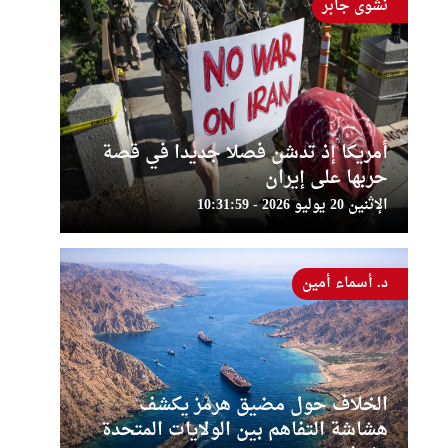
نشوى جابر
أمريكا إذ تدشن فصلا جديدا في قصة
حربها على إيران
الإثنين 20 يوليو 2026 - 10:31:59
د. أسماء أمين
الخلاف حول مضيق هرمز يكشف
هشاشة التفاهم بين الولايات المتحدة