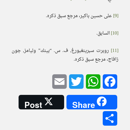
[9]
على حسين باكير، مرجع سبق ذكره.
[10]
السابق.
[11]
روبرت سبرينغبورغ, ف. س. “بينك” وليامز, جون
زافاج، مرجع سبق ذكره.
Email
Twitter
WhatsApp
Facebook
Post
Share
Share