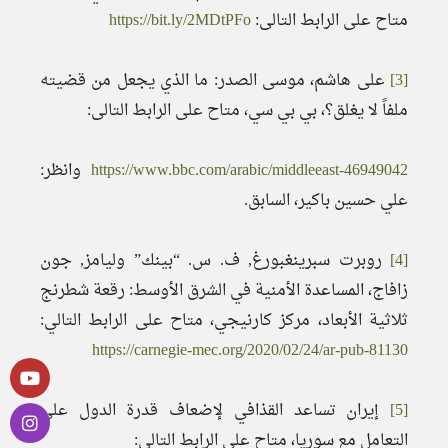
متاح على الرابط التالى:
https://bit.ly/2MDtPFo
[3]
على هاشم، موسى الصدر: ما الذي يجعل من قضيته
ملفاً لا يغلق؟، بي بي سي، متاح على الرابط التالى:
https://www.bbc.com/arabic/middleeast-46949042
وانظر:
علي حسين باكير، السابق.
[4]
روبرت سبرينغبورغ, ف. س. “بينك” وليامز, جون
زافاج، المساعدة الأمنية في الشرق الأوسط: رقعة شطرنج
ثلاثية الأبعاد، مركز كارنيجي، متاح على الرابط التالي:
https://carnegie-mec.org/2020/02/24/ar-pub-81130
[5]
إيران تساعد القذافي لإضعاف قدرة الدول على
التعامل مع سوريا، متاح على الرابط التالي: