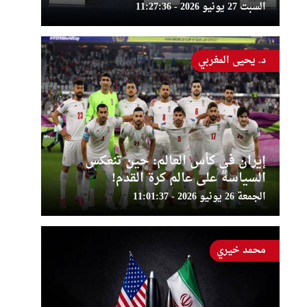
السبت 27 يونيو 2026 - 11:27:36
د. يحيى المغربي
إيران في كأس العالم: حين تنعكس
السياسة على عالم كرة القدم!
الجمعة 26 يونيو 2026 - 11:01:37
محمد خيري