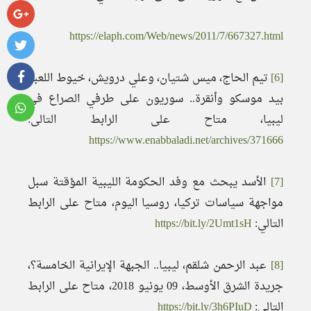
https://elaph.com/Web/news/2011/7/667327.html
[6]
تيم الحاج، ميس شتيان، وعلي درويش، خيوط اللعبة
بيد موسكو وأنقرة.. سوريون على طرفي الصراع في
ليبيا، متاح على الرابط التالى:
https://www.enabbaladi.net/archives/371666
[7]
الأسد يبحث مع وفد الحكومة الليبية المؤقتة سبل
مواجهة سياسات تركيا، روسيا اليوم، متاح على الرابط
التالي:
https://bit.ly/2Umt1sH
[8]
عبد الرحمن شلقم، ليبيا.. الجبهة الإيرانية الخامسة؟،
جريدة الشرق الأوسط، 09 يونيو 2018، متاح على الرابط
التالي:
https://bit.ly/3h6PIuD