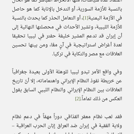
اعتماد عدة سياسات، منها الانخراط المباشر كما هو الحال
بالنسبة للأزمة السورية، أو التدخل بالإنابة كما هو حاصل
في الأزمة اليمنية
[1]
، أو التعامل الحذر كما يحدث بالنسبة
للأزمة الليبية، وتشير الأحداث في محصلتها النهائية إلى
أن إيران قد تدعم المشير خليفة حفتر في ليبيا تحقيقا
لعدة أغراض استراتيجية في آنٍ معًا، ومن بينها تحسين
العلاقات مع مصر والنكاية في تركيا.
وفي واقع الأمر تبدو ليبيا للوهلة الأولى بعيدة جغرافياً
عن خريطة نفوذ النظام الإيراني واهتماماته، إلا أنّ تاريخ
العلاقات بين النظام الإيراني والنظام الليبي السابق يقول
العكس من ذلك تماماً.
[2]
فقد لعب نظام معمّر القذافي دوراً مهمّاً في دعم نظام
ولاية الفقية في إيران ضد العراق إبّان الحرب العراقية –