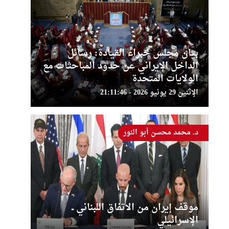
بيان مجلس خبراء القيادة: رسائل
الداخل الإيراني عن حدود المباحثات مع
الولايات المتحدة
الإثنين 29 يونيو 2026 - 21:11:46
د. محمد محسن أبو النور
موقف إيران من الاتفاق اللبناني ــ
الإسرائيلي