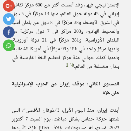
الإستراتيجي فيها، وقد أسست أكثر من 600 مركز ثقافي
إيراني في 45 دولة حول العالم، منها 13 مركزًا في 5 دول
في الشرق الأوسط، و38 مركزًا في 8 دول من بلدان أسيا
والمحيط الهادئ، و203 مراكز في 7 دول مركزية من
البلدان الأوراسية، و281 مركزًا في 21 دولة أوروبية،
ولديها مركز واحد في غانا و99 مركزًا في أمريكا الشمالية،
ولديها كذلك حوالي مئة مركز لتعليم اللغة الفارسية في
)
[13]
(
بلدان مختلفة من العالم.
المستوى الثاني: موقف إيران من الحرب الإسرائيلية
على غزة
أبدت إيران، منذ اليوم الأول، لـ”طوفان الأقصى”، التي
شنتها حركة حماس بشكل مباغت، يوم السبت 7 أكتوبر
2023، مُستهدفة مستوطنات غِلاف قطاع غزة، تأييدها