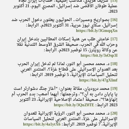
[15]
شريف هريدي، مكاسب إقليمية: حسابات إيران تجاه
عملية طوفان الأقصى ضد إسرائيل، المصري اليوم، 21 أكتوبر
2023.
[16]
بصواريخ ومسيرات.. الحوثيون يعلنون دخول الحرب ضد
إسرائيل، سكاي نيوز عربية، 31 أكتوبر 2023م. الرابط:
https://bit.ly/3GmqqXn
[17]
خامنئي طلب من هنية إسكات المطالبين بتدخل إيران
وحزب الله في الحرب، صحيفة الشرق الأوسط اللندنية نقلا
عن وكالة رويترز، 15 نوفمبر 2023م. الرابط:
https://bit.ly/3sOsp3I
[18]
د. محمد محسن أبو النور، لماذا لم تدخل إيران الحرب
بعد العدوان الإسرائيلي على قطاع غزة؟، المنتدى العربي
لتحليل السياسات الإيرانية، 5 نوفمبر 2019. الرابط:
https://bit.ly/47gXImf
[19]
محمد دروديان، مقالة بعنوان: “آغاز جنگ دشوار‌تر است
يا پايان دادن به آن؟”، وترجمتها: أيهما أصعب: بدء الحرب أم
إنهاؤها؟”، صحيفة اعتماد الإصلاحية الإيرانية، 23 أكتوبر
2023 الرابط:
https://bit.ly/3QuZ0TE
[20]
د. محمد محسن أبو النور، الرؤية الإيرانية للعدوان
الإسرائيلي على غزة، المنتدى العربي لتحليل السياسات
الإيرانية، 7 نوفمبر 2019. الرابط:
https://bit.ly/4a1ytX6