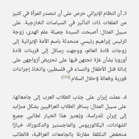
3ــ أن النظام الإيراني حرص على أن تتصدر المرأة في كثير
من الملفات ذات التأثير في السياسات الخارجية. على
سبيل المثال: أصبحت السيدة جميلة علم الهدى، زوجة
الرئيس إبراهيم رئيسي متحدثة باسم الأمة الإيرانية إلى
زوجات قادة العالم، ووجهت رسائل إلى قرينات قادة
أوروبا بشأن غزة تحثهن فيها على تحريض أزواجهن على
إدانة قتل الأطفال والنساء في فلسطين، واتخاذ إجراءات
)
[10]
(
فورية وفعالة لإحلال السلام.
4ــ عملت إيران على جذب الطلاب العرب إلى جامعاتها،
على سبيل المثال: يسافر الطلاب العراقيين بشكل متزايد
إلى إيران للدراسة، ويُعتبر هذا الخيار لطالبي جميع
الشهادات، البكالوريوس والماجستير والدكتوراة، خيارًا
منخفض التكلفة مقارنة بالجامعات العراقية، فالطالب