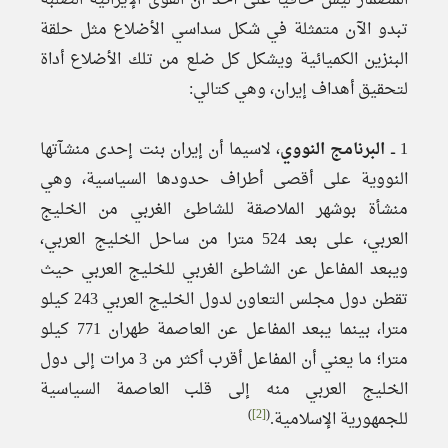
المضمار ليس خافيا على أحد أن القوى الإيرانية الصلبة
تبدو الآن متمثلة في شكل سداسي الأضلاع مثل حلقة
البنزين الكميائية ويشكل كل ضلع من تلك الأضلاع أداة
لتحقيق أهداف إيران، وهي كتالي:
1 ــ
البرنامج النووي
، لاسيما أن إيران بنت إحدى منشآتها
النووية على أقصى أطراف حدودها السياسية، وهي
منشأة بوشهر الملاصقة للشاطئ الغربي من الخليج
العربي، على بعد 524 مترا من ساحل الخليج العربي،
ويبعد المفاعل عن الشاطئ الغربي للخليج العربي حيث
تقطن دول مجلس التعاون لدول الخليج العربي 243 كيلو
مترا، بينما يبعد المفاعل عن العاصمة طهران 771 كيلو
مترا؛ ما يعني أن المفاعل أقرب أكثر من 3 مرات إلى دول
الخليج العربي منه إلى قلب العاصمة السياسية
)
[2]
(
للجمهورية الإسلامية.