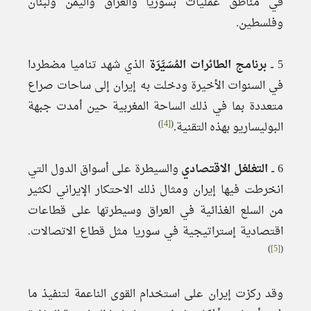
في مناطق عمليات بسوريا والعراق واليمن ولبنان
وفلسطين.
5 ــ
برنامج الطائرات المُسَيَّرَة
الذي شهد تناميا مضطردا
في السنوات الأخيرة ودخلت به إيران إلى ساحات صراع
متعددة بما في ذلك الساحة المغربية حين أمدت جبهة
)
[4]
(
البوليساريو بهذه التقنية.
6 ــ
التغلغل الاقتصادي
والسيطرة على أسواق الدول التي
انخرطت فيها إيران ومثال ذلك الاحتكار الإيراني لكثير
من السلع الغذائية في العراق وسيطرتها على قطاعات
اقتصادية إستراتيجية في سوريا مثل قطاع الاتصالات.
)
[5]
(
وقد ركزت إيران على استخدام القوى الناعمة لتنفيذ ما