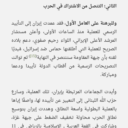
الثاني: التنصل من الاشتراك في الحرب
وللبرهنة على العامل الأول
، فقد عمدت إيران إلى التأييد
الرسمي للعملية منذ الساعات الأولى، وأعلن مستشار
المرشد الأعلى الإيراني، اللواء رحيم صفوي، دعم بلاده
الصريح للعملية التي أطلقتها حماس ضد إسرائيل، مُبديًا
)
[15]
(
ثقته بأن جبهة المقاومة ستنتصر في النهاية
ثم توالت
التصريحات الرسمية من أقطاب الدولة تأييدا ودعما
ومباركة.
وأيدت الجماعات المرتبطة بإيران، تلك العملية، وسارع
حزب الله اللبنانى إلى التعبير عن تأييده لها، واصفًا إياها
بالعملية البطولية واسعة النطاق، وهددت إيران بتوسيع
نطاق الحرب محاولة تخفيف الضغط على جبهة غزة،
وشاركت في القمة العربية ــ الإسلامية بالرياض في 11