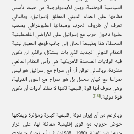
السياسية الوطنية، وبين الأيديولوجية من حيث تأسس
نظامها على العداء الديني المطلق لإسرائيل، وبالتالي
تعرف أن ظروف الحرب وميدانها الطبوغرافي يصعب
عليها دخول حرب مع إسرائيل على الأراضي الفلسطينية
المحتلة، هذا بطبيعة الحال إلى جانب فهمها العميق لبنية
النظام الدولي الجديد الذي بات يتشكل، والذي لن تكون
فيه الولايات المتحدة الأمريكية هي رأس النظام العالمي
منفردة، وبالتالي توقن أن أي صراع مع إسرائيل هو ليس
صراعا مع كيان محتل بل هو صراع مع القوى الدولية،
وهي تعرف أنها قوة إقليمية لكنها لا تملك أدوات أن تكون
)
[18]
(
قوة دولية.
وبالرغم من أن إيران دولة إقليمية كبيرة ومؤثرة ويمكنها
خوض حروب مع قوى إقليمية مماثلة لها، على غرار
حربها ضد العراق (1980 ــ 1988م) غير أن تحرك حاملات