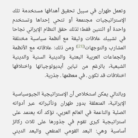
وتعمل طهران في سبيل تحقيق أهدافها مستخدمة تلك
الإستراتيجيات مجتمعة أو تنحي إحداها وتستخدم
واحدة أو اثنتين فقط؛ لذلك حقق النظام الإيراني نجاحا
في تشبيك علاقات وثيقة مع أنظمة سياسية مختلفة
)
[21]
(
المشارب والتوجهات
ومن ذلك: علاقاته مع الأنظمة
والجماعات العربية البعثية والدينية السنية والدينية
الشيعية، بالرغم من تباين أيديولوجياتها واختلافها
اختلافات قد تكون ـ في معظمها ـ جذرية.
وبالتالي يمكن استخلاص أن الإستراتيجية الجيوسياسية
الإيرانية، المتعلقة بدور طهران وتأثيراته عبر أدواته
الصلبة والناعمة في العالم العربي، تؤكد أنه يعتمد على
استراتيجية كبرى تقوم في جذورها على ثلاث ركائز
أساسية وهي: البعد القومي المنفعي والبعد الديني