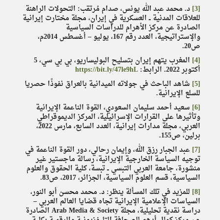
[3]
د. محمد عبد الله يونس، صدام مُرتقب: التحولات الراھنة
للعلاقات المدنیة ــ العسكریة في إیران، مجلة مختارت إیرانیة
الصادرة عن مركز الأهرام للدراسات السياسية
والإستراتيجية، العدد رقم 167، یولیو – أغسطس 2014م،
ص20.
[4]
المغرب يتهم إيران بتسليح البوليساريو، بي بي سي، 5
أكتوبر 2022. الرابط:
https://bit.ly/47le9hL
[5]
شاهد الباحث في جولاته الميدانية بالعراق نفوذًا حصريا
للسلع الإيرانية.
[6]
سعيد أحمد سليمان السعودي، القوة الناعمة الإيرانية
وتأثيرها على القرارات الإسرائيلية، المركز الديموقراطي
العربي، مجلة مدارات إيرانية، العدد السابع، مارس 2022،
برلين، ص155.
[7]
عبد الجبار رزق الله، وإيمان رحالي، دور القوة الناعمة في
توجيه السياسة الخارجية الإيرانية، رسالة ماجستير غير
منشورة، جامعة العربي التبسي ــ تبسة، كلية الحقوق والعلوم
السياسية، قسم العلوم السياسية، الجزائر، 2017، ص83.
[8]
للمزيد في تلك المسألة ينظر: د. محمد محسن أبو النور،
السياسات الإعلامية الإيرانية تجاه قضايا العالم العربي –
دراسة نقدية تحليلية، مجلة Arab Media & Society الصادرة