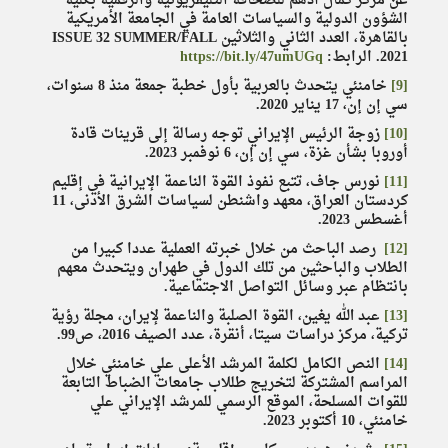
عن مركز كمال أدهم للصحافة التليفزيونية والرقمية بكلية
الشؤون الدولية والسياسات العامة في الجامعة الأمريكية
بالقاهرة، العدد الثاني والثلاثين ISSUE 32 SUMMER/FALL
2021. الرابط:
https://bit.ly/47umUGq
[9]
خامنئي يتحدث بالعربية بأول خطبة جمعة منذ 8 سنوات،
سي إن إن، 17 يناير 2020.
[10]
زوجة الرئيس الإيراني توجه رسالة إلى قرينات قادة
أوروبا بشأن غزة، سي إن إن، 6 نوفمبر 2023.
[11]
نورس جاف، تتبع نفوذ القوة الناعمة الإيرانية في إقليم
كردستان العراق، معهد واشنطن لسياسات الشرق الأدنى، 11
أغسطس 2023.
[12]
رصد الباحث من خلال خبرته العملية عددا كبيرا من
الطلاب والباحثين من تلك الدول في طهران ويتحدث معهم
بانتظام عبر وسائل التواصل الاجتماعية.
[13]
عبد الله يغين، القوة الصلبة والناعمة لإيران، مجلة رؤية
تركية، مركز دراسات سيتا، أنقرة، عدد الصيف 2016، ص99.
[14]
النص الكامل لكلمة المرشد الأعلى علي خامنئي خلال
المراسم المشتركة لتخريج طللاب جامعات الضباط التابعة
للقوات المسلحة، الموقع الرسمي للمرشد الإيراني علي
خامنئي، 10 أكتوبر 2023.