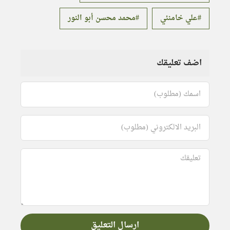
علي خامنئي
محمد محسن أبو النور
اضف تعليقك