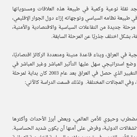
ديث عن العلاقات العراقية – الايرانية بعد عام 2003، نجد نقلة نوعية وكمية في طبيعة هذه العلاقات ومستوياتها
شكل جذري عما سبقه في طبيعة نظامه السياسي وتوجهاته إزاء دول الجوار الإقليمي،
ن مرحلة جديدة من التفاعلات السياسية والاقتصادية والأمنية،
، بشكل اختلف جذريًا عن المرحلة السابقة.
ة في العراق، وبناء قاعدة متينة ومتعددة الركائز اقتصاديًا،
في وضع استراتيجي سهل عليها التأثير المباشر وغير المباشر في
الواقع العراقي خدمة لتلك المصالح. وهنا تفترض الدراسة أن التغيير الذي حصل في العراق بعد عام 2003 كان بداية لمرحلة
، وفي المجالات المختلفة. ولذلك قسمت الدراسة كالآتي:
ضطرب وحيوي للأمن العالمي، وبعض أبرز الأحداث وأكثرها
نشغالات الدولية، وفرض على أمنها أن يكون شديد الحساسية.