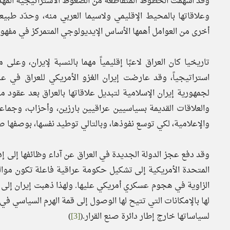
وقد اسهمت الخطوط المتقاطعة من الضغوط الاستراتيجية المهدد
وعلاقاتها بالمحيط الإقليمي ولاسيما العربي منه، وحدّد طب
أخرى من العوامل أهمها الأساس الإيديولوجي المتمركز في مفهوم
تاريخيا كان العراق لاعبًا إقليمياً مهما بالنسبة لإيران، وعلى 
لجمهورية إيران الإسلامية لتبديل علاقاتها بالعراق بعد عقود م
والعلاقات القديمة بسياسيين عراقيين بارزين، وأحزاب، وجماع
والإعلامية، لكي توسع نفوذها، وبالتالي توطيد نفسها، بوصفها ص
وقد دفع عجز الدولة الجديدة في العراق عن آداء وظائفها إلى إد
المتحدة الأمريكية إلى تشكيل حكومة عراقية فاعلة تكون موال
الزاوية في هجوم عسكري أمريكي عليها. ولهذا ذهبت إيران إلى 
لها بالإمكانات التي تتيح لها الوصول إلى قمة الهرم السياسي ف
لسياساتها خارج إطار دائرة صنع القرار.(
[3]
)