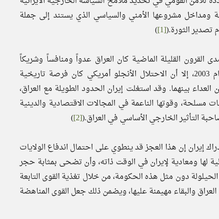
ة للأمن القومي في تحديد ملامح السياسة الخارجية الايرانية
يعة ومداخل مشروعها الأمني والسياسي الذي يستند إلى جملة
 تصدير الثورة.(
[1]
)
مدى القرون القليلة الماضية كان العراق عدواً ومنافساً وشريكاً
استراتيجياً، وقد عارضت إيران الغزو الأمريكي للعراق في عام 2003، إلا أن الاحتلال الأنجلو أمريكي كان فرصة تاريخية
ن العداء بينهما. وقد استغلت إيران الحدود الطويلة مع العراق،
ات مسلحة، وقوتها الناعمة في المجالات الاقتصادية والدينية
احبة التأثير الخارجي الأساسي في العراق.(
[2]
)
راك إيران إن هذا العجز قد ينطوي على احتمال اندفاع الولايات
ية لها ومعادية لإيران في الوقت ذاته، وأن تضحى بمثابة حجر
الحيلولة دون مثل هذه الحكومة، من خلال تغذية القوى التابعة
ي العراق والبقاء مهيمنة عليها، ويضمن ذلك جعل القوى المناهضة