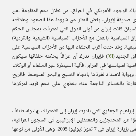
باك الوجود الأمريكي في العراق- من خلال دعم المقاومة -من
وى صديقة لإيران- بغض النظر عن شروط هذا الصعود وعلاقته
السياق كانت إيران من أولى الدول التي اعترفت بمجلس الحكم
اق السياسية بالعمل مع الأحزاب السياسية (الشيعية والكردية)
شيعية. وقد حثت أقرب الحلفاء اليها من الأحزاب السياسية على
 الجديد.(
[6]
) فإيران تدرك أن عراقاً يحكمه حلفائها سيكون
اسية لسياستها في العراق. فآلية السيطرة عبر الحلفاء أو الوكلاء
، وبوابة لامتداد نفوذها باتجاه الخليج والبحر المتوسط. فالربح
ارنة بالخسائر الناجمة عنه، ينطوي على دعم فريد لمركزها
ة إبراهيم الجعفري التي بادرت إيران إلى الاعتراف بها، واستئناف
ا عن المحتجزين والمعتقلين الإيرانيين في السجون العراقية،
وقام وفد عسكري عراقي كبير برئاسة وزير الدفاع سعدون الدليمي بزيارة إيران في 7 تموز (يوليو) 2005، وهي الأولى من نوعها