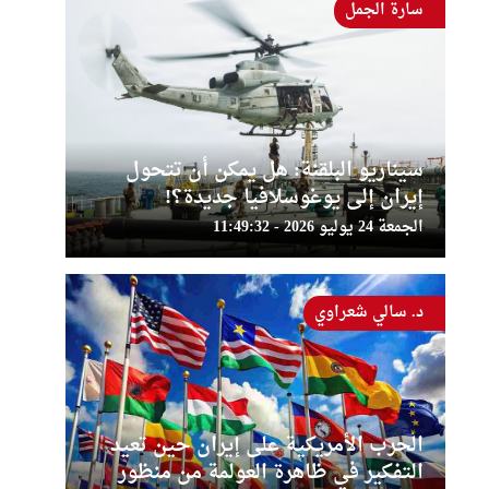
سارة الجمل
سيناريو البلقنة: هل يمكن أن تتحول
إيران إلى يوغوسلافيا جديدة؟!
الجمعة 24 يوليو 2026 - 11:49:32
د. سالي شعراوي
الحرب الأمريكية على إيران حين تعيد
التفكير في ظاهرة العولمة من منظور