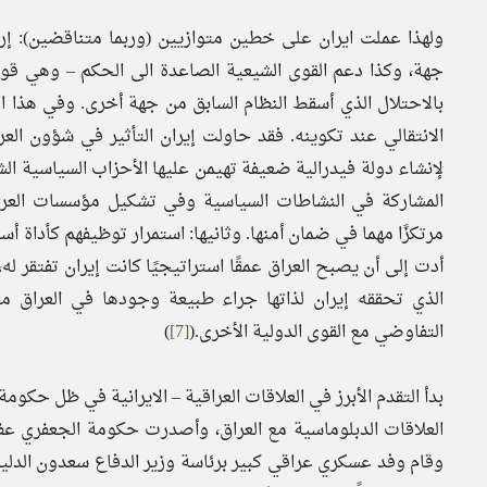
ولهذا عملت ايران على خطين متوازيين (وربما متناقضين): إر
جهة، وكذا دعم القوى الشيعية الصاعدة الى الحكم – وهي ق
بالاحتلال الذي أسقط النظام السابق من جهة أخرى. وفي هذا 
الانتقالي عند تكوينه. فقد حاولت إيران التأثير في شؤون العر
لإنشاء دولة فيدرالية ضعيفة تهيمن عليها الأحزاب السياسية ال
المشاركة في النشاطات السياسية وفي تشكيل مؤسسات العراق
مرتكزًا مهما في ضمان أمنها. وثانيها: استمرار توظيفهم كأداة أس
أدت إلى أن يصبح العراق عمقًا استراتيجيًا كانت إيران تفتقر له
الذي تحققه إيران لذاتها جراء طبيعة وجودها في العراق مق
التفاوضي مع القوى الدولية الأخرى.(
[7]
)
بدأ التقدم الأبرز في العلاقات العراقية – الايرانية في ظل حكوم
العلاقات الدبلوماسية مع العراق، وأصدرت حكومة الجعفري عفوً