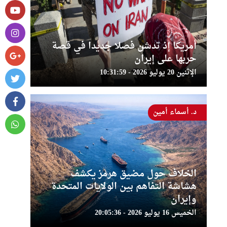
أمريكا إذ تدشن فصلا جديدا في قصة
حربها على إيران
الإثنين 20 يوليو 2026 - 10:31:59
د. أسماء أمين
الخلاف حول مضيق هرمز يكشف
هشاشة التفاهم بين الولايات المتحدة
وإيران
الخميس 16 يوليو 2026 - 20:05:36