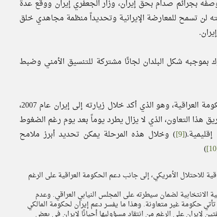
 عما وصفه بجرائم صدام بحق إيران، وزار الجعفري إيران ووقع عدة
مته لن تسمح للمعارضة الإيرانية وتحديداً منظمة مجاهدي خلق
يران.
رك بموجبه شكل البلدان لجانًا مشتركة للتنسيق الأمني وضبط
واستمر التعاون بين البلدين بعد تولي نوري المالكي رئاسة الحكومة العراقية، وهو الذي أكد خلال زيارته إلى إيران عام 2007،
 هذا التعاون، الذي لا يزال يطرد يوماً بعد يوم رغم الضغوط
إقليمية.(
[9]
) وخلال هذه المرحلة يمكن تحديد أبرز ملامح
)
ية للاحتلال الأمريكي، إلى جانب دعم الحكومة العراقية على الرغم
ية الانتخابية لضمان سيطرته على المجلس النيابي العراقي. وعدم
أتي حكومة غير متعاونة. وهذا ما يفسر دعم إيران لحكومة المالكي
ن لإيران على الرغم من انتقاد مسؤوليها أحيانًا لإيران في بعض