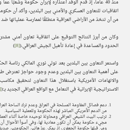
منذ 40 عاماً، إذ قدم الوفد اعتذاره لإيران حكومة وشعبًا
اتفاقيات للتعاون العسكري والأمني بين البلدين، وأكد أن حكو
من أن تتخذ من الأراضي العراقية منطلقًا لممارسة عملياتها ضد إ
وكان من أبرز النتائج االتوقيع على اتفاقية تعاون أمني مشت
الحدود والمساعدة في إعادة تأهيل الجيش العراقي.(
[8]
)
على أهمية التعاون بين البلدين وعدم وجود حواجز تعترض طريق
والاتهامات الأمريكية باستغلال هذا التعاون لتحقيق مكاسب 
الاستراتيجية الإيرانية في التعامل مع الواقع العراقي الجديد بـ:(
[10]
دعم فصائل المقاومة المسلحة في العراق وعدم ترك الساحة العراق
من الدعم الأمريكي المباشر لهذه الحكومة وللعملية السياسية.
ترتيب البيت الشيعي العراقي ومحاولة توحيده خاصة أثناء العمل
مجيء حكومة يمكن أن تكون معادية لها، وفي أسوأ الأحوال أن ت
ومن قبلها حكومة الجعفري، إذ يمكن عدّ هاتين الحكومتين صديقتي