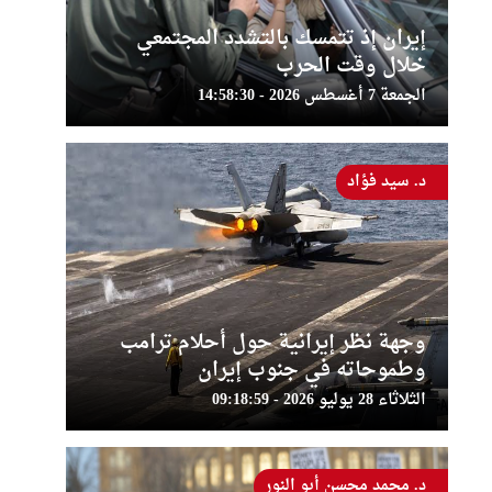
إيران إذ تتمسك بالتشدد المجتمعي
خلال وقت الحرب
الجمعة 7 أغسطس 2026 - 14:58:30
د. سيد فؤاد
وجهة نظر إيرانية حول أحلام ترامب
وطموحاته في جنوب إيران
الثلاثاء 28 يوليو 2026 - 09:18:59
د. محمد محسن أبو النور