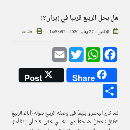
هل يحل الربيع قريبا في إيران؟!
الإثنين - 27 يناير 2020 - 14:53:52
طباعة
Email
Twitter
WhatsApp
Facebook
Post
Share
Share
لقد كان البحتري بليغاً في وصفه الربيع بقوله (أتاكَ الرَبيعُ
الطَلقُ يَختالُ ضاحِكاً مِنَ الحُسنِ حَتّى كادَ أَن يَتَكَـلَّما)،