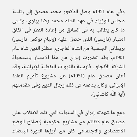
وفي عام 1951م وصل الدكتور محمد مصدق إلى رئاسة
مجلس الوزراء في عهد الشاه محمد رضا بهلوي، وتبنى
ما كان يطالب به في السابق من إعادة النظر في اتفاق
امتياز (دارسي) الذي حصل عليه (وليام نوكس دارسي)
بريطاني الجنسية من الشاه القاجاري مظفر الدين شاه عام
1901م، وقد تضررت إيران من هذا الامتياز باستحواذ
الشركة الأنجلو ـ فارسية بالثروات النفطية الإيرانية، وقد
أعلن مصدق عام (1951م) عن مشروع تأميم النفط
الإيراني، وكان يدعمه في ذلك رجال الدين وفي مقدمتهم
(آية الله كاشاني).
ومع ما شهدته إيران في السنوات التي تلت الانقلاب على
مصدق عام 1953م من مشاريع حكومية لإصلاح الوضع
الاقتصادي والاجتماعي كان من أبرزها الثورة البيضاء