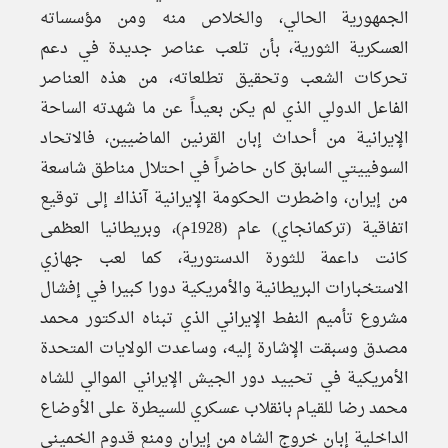
الجمهورية الحالي، والخلاص منه ومن مؤسساته
العسكرية الثورية، بأن تلعب عناصر جديدة في دعم
تحركات الشعب وتحقيق تطلعاته، من هذه العناصر
الفاعل الدولي الذي لم يكن بعيداً عن ما شهدته الساحة
الإيرانية من أحداث إبان القرنين الماضيين، فالاتحاد
السوفييتي السابق كان حاضراً في احتلال مناطق شاسعة
من إيران، واضطرت الحكومة الإيرانية آنذاك إلى توقيع
اتفاقية (تركمانجاي) عام (1928م)، وبريطانيا العظمى
كانت داعمة للثورة الدستورية، كما لعب جهازي
الاستخبارات البريطانية والأمريكية دورا كبيرا في إفشال
مشروع تأميم النفط الإيراني الذي تبناه الدكتور محمد
مصدق وسبقت الإشارة إليه، وساعدت الولايات المتحدة
الأمريكية في تحييد دور الجيش الإيراني الموالي للشاه
محمد رضا للقيام بانقلاب عسكري للسيطرة على الأوضاع
الداخلية إبان خروج الشاه من إيران ومنع قدوم الخميني