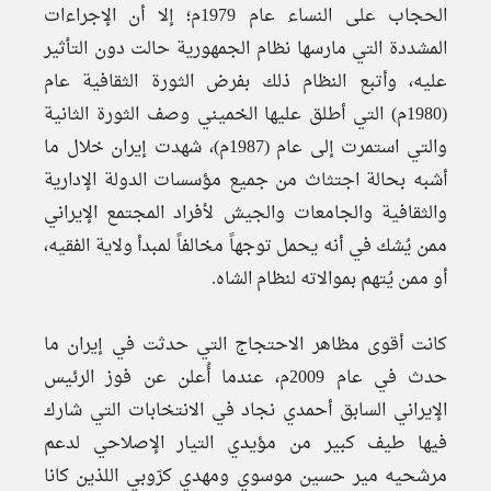
الحجاب على النساء عام 1979م؛ إلا أن الإجراءات
المشددة التي مارسها نظام الجمهورية حالت دون التأثير
عليه، وأتبع النظام ذلك بفرض الثورة الثقافية عام
(1980م) التي أطلق عليها الخميني وصف الثورة الثانية
والتي استمرت إلى عام (1987م)، شهدت إيران خلال ما
أشبه بحالة اجتثاث من جميع مؤسسات الدولة الإدارية
والثقافية والجامعات والجيش لأفراد المجتمع الإيراني
ممن يُشك في أنه يحمل توجهاً مخالفاً لمبدأ ولاية الفقيه،
أو ممن يُتهم بموالاته لنظام الشاه.
كانت أقوى مظاهر الاحتجاج التي حدثت في إيران ما
حدث في عام 2009م، عندما أُعلن عن فوز الرئيس
الإيراني السابق أحمدي نجاد في الانتخابات التي شارك
فيها طيف كبير من مؤيدي التيار الإصلاحي لدعم
مرشحيه مير حسين موسوي ومهدي كرّوبي اللذين كانا