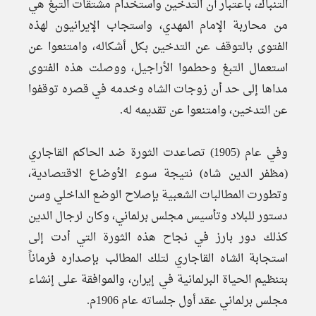
التنباك، باعتبار أن التدخين واستخدام مشتقات التبغ هي
من محاربة الإمام المهدي، واستجاب الإيرانيون لهذه
الفتوى بالتوقف عن التدخين بكل أشكاله، وامتنعوا عن
استعمال التبغ وحطموا الأراجيل، ووصلت هذه الفتوى
مداها إلى حد أن زوجات الشاه وخدمه في قصره توقفوا
عن التدخين، وامتنعوا عن تقديمه له.
وفي عام (1905) تصاعدت الثورة ضد الحاكم القاجاري
(مظفر الدين شاه) نتيجة سوء الأوضاع الاقتصادية،
وتطورت المطالبات الشعبية بإصلاح الوضع الداخلي وسن
دستور للبلاد وتأسيس مجلس برلماني، وكان لرجال الدين
كذلك دور بارز في نجاح هذه الثورة التي أدت إلى
استجابة الشاه القاجاري لتلك المطالب بإصداره فرماناً
بتنظيم الحياة البرلمانية في إيران، والموافقة على إنشاء
مجلس برلماني عقد أول جلساته عام 1906م.