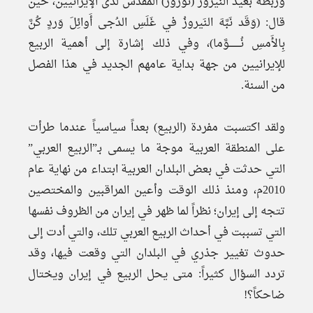
وربطه بعيد النيروز (نوروز) المقدس لدى الإيرانيين، حين
قال: (وَقَد نَبَّهَ النَيروزُ في غَلَسِ الدُجى أَوائِلَ وَردٍ كُنَّ
بِالأَمسِ نُــــــــوَّما)، وفي ذلك إشارة إلى أهمية الربيع
للإيرانيين من جهة بداية عامهم الجديد في هذا الفصل
من السنة.
ولقد اكتسبت مفردة (الربيع) بعداً سياسياً عندما طرأت
على المنطقة العربية موجة ما يسمى بـ”الربيع العربي”
التي حدثت في بعض البلدان العربية ابتداء من نهاية عام
2010م، ومنذ ذلك الوقت وأعين المراقبين والمختصين
تتجه إلى إيران؛ نظراً لما ظهر في إيران من الظروف نفسها
التي تسببت في أحداث الربيع العربي تلك، والتي أدت إلى
حدوث تغيير جذري في البلدان التي وقعت فيها، وقد
تردد السؤال كثيراً: متى يحل الربيع في إيران ويختال
ضاحكاً؟!