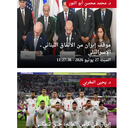
د. محمد محسن أبو النور
موقف إيران من الاتفاق اللبناني ــ
الإسرائيلي
السبت 27 يونيو 2026 - 11:27:36
د. يحيى المغربي
إيران في كأس العالم: حين تنعكس