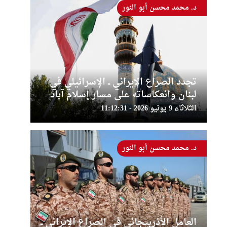
د. محمد محسن أبو النور
تجدد الصراع الإيراني ــ الإسرائيلي في
لبنان وانعكاساته على مسار إسلام آباد
الثلاثاء 9 يونيو 2026 - 11:12:31
د. محمد محسن أبو النور
العامل الأذربيجاني في الصراع الإيراني ــ