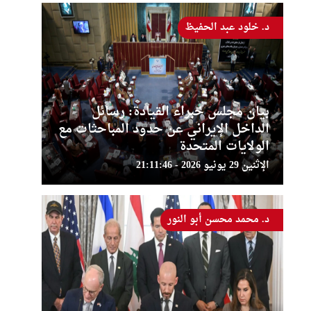
د. خلود عبد الحفيظ
بيان مجلس خبراء القيادة: رسائل
الداخل الإيراني عن حدود المباحثات مع
الولايات المتحدة
الإثنين 29 يونيو 2026 - 21:11:46
د. محمد محسن أبو النور