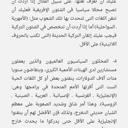
عليك أن تعرف لغتها. على سبيل المثال إذا أردت أن
تصبح محللا سياسيا فى الشئون الإفريقية فعليك أن
تتقن اللغات التى تتحدث بها تلك الشعوب مثل: (الأمهرية
ـ السواحلية) أما إذا أردت أن تتخصص في الشئون التركية
فيجب عليك إتقان التركية الحديثة (التى تكتب بالحروف
اللاتينية) على الأقل.
4- المحللون السياسيون العالميون والذين يعملون
مستشارين لدى الهيئات الأممية الكبرى، ويتقاضون سنويا
مئات آلاف الدولارات، يتقنون بعض أو كل اللغات الحية
الست التى أقرتها الأمم المتحدة في برامجها وهى:
(الإنجليزية ـ الفرنسية ـ الإسبانية ـ العربية ـ الصينية ـ
الروسية). وهذا أمر شاق وشديد الصعوبة على معظم
الشبان حديثي التخرج، ولذلك فإن الأفضل لهم أن يتقنوا
الإنجليزية على الأقل حتى يدركوا ما يحدث خارج