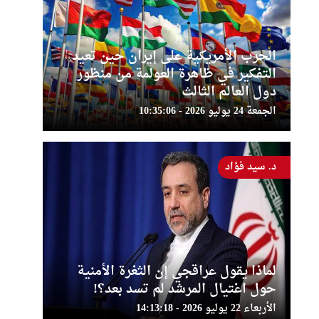
الحرب الأمريكية على إيران حين تعيد
التفكير في ظاهرة العولمة من منظور
دول العالم الثالث
الجمعة 24 يوليو 2026 - 10:35:06
د. سيد فؤاد
لماذا يقول عراقجي إن الثغرة الأمنية
حول اغتيال المرشد لم تسد بعد؟!
الأربعاء 22 يوليو 2026 - 14:13:18