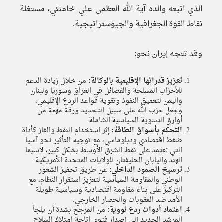
الذي اتبعه والده آية الله العظمى علي خامنئي، مستغلة
نقاط القوة الجغرافية والجيوستراتيجية.
وقد تتجه إيران نحو:
تعزيز قدراتها الإقليمية بالوكالة
:
من خلال زيادة الدعم
للأحزاب المسلحة والفصائل في العراق وسوريا ولبنان
واليمن لتعميق النفوذ وتقوية قواعد الردع الإقليمي،
وجعل حزب الله على سبيل التحديد ورقة مهمة من
أوارق التسوية السياسية الشاملة.
التحكم بأسواق الطاقة
:
إثر استخدام النفط والغاز كأداة
ضغط اقتصادي ودبلوماسي، مع توجيه التأثير نحو آسيا
التي تعتمد على نفط الشرق الأوسط بشكل كبير، لاسيما
الهند واليابان الحليفتان للولايات المتحدة الأمريكية.
ترسيخ الصمود الداخلي
:
عن طريق تحفيز الشعور
الوطني والمقاومة السياسية لتعزيز استقرار النظام، مع
التركيز على بناء مقاومة اقتصادية وسياسية طويلة
الأمد ضد العقوبات والحصار الخارجي.
اعتماد أدوات ردع نووية
:
من المرجح بشدة أن يلجأ
المرشد الجديد إلى إصدار فتوى اتاحة امتلاك السلاح