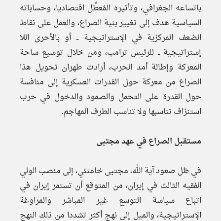
باتساعه الجغرافي، وتأثيره المُعطِّل اقتصاديا، وحساباته
السياسية هدف إلى تغيير بنية الصراع، والعمل على نقاط
الضعف المركزية في الإستراتيجية ــ أو بالأحرى اللا
إستراتيجية ــ للرئيس ترامب، ومن خلال توسيع ساحة
المعركة وإطالة أمد الحرب، أرادت طهران تحويل هذا
الصراع من معركة حول القدرات العسكرية إلى منافسة
حول القدرة على التحمل والصمود والدخول في حرب
استنزاف تناسبها ولا تناسب الطرف المهاجم.
مستقبل الصراع في عهد مجتبى
في ظل صعود آية الله، مجتبى خامنئي، إلى منصب الولي
الفقيه الثالث في إيران، من المتوقع أن تستمر إيران في
اتباع سياسة التوسع غير المباشر والمراوغة
الإستراتيجية، والميل إلى نهج أكثر تشددا من ذلك النهج