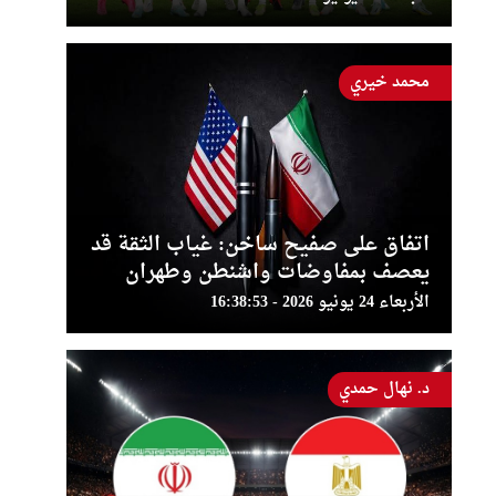
محمد خيري
اتفاق على صفيح ساخن: غياب الثقة قد
يعصف بمفاوضات واشنطن وطهران
الأربعاء 24 يونيو 2026 - 16:38:53
د. نهال حمدي