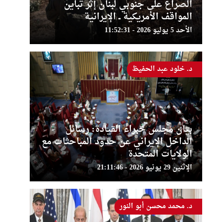
الصراع على جنوبي لبنان إثر تباين
المواقف الأمريكية ــ الإيرانية
الأحد 5 يوليو 2026 - 11:52:31
د. خلود عبد الحفيظ
بيان مجلس خبراء القيادة: رسائل
الداخل الإيراني عن حدود المباحثات مع
الولايات المتحدة
الإثنين 29 يونيو 2026 - 21:11:46
د. محمد محسن أبو النور