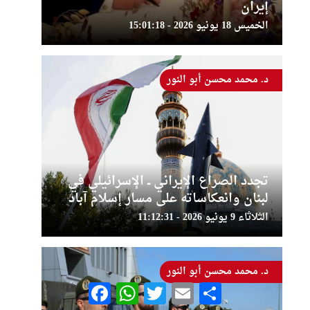
إيران
الخميس 18 يونيو 2026 - 15:01:18
د. محمد محسن أبو النور
تجدد الصراع الإيراني ــ الإسرائيلي في
لبنان وانعكاساته على مسار إسلام آباد
الثلاثاء 9 يونيو 2026 - 11:12:31
د. محمد محسن أبو النور
Facebook
WhatsApp
Twitter
Email
Share