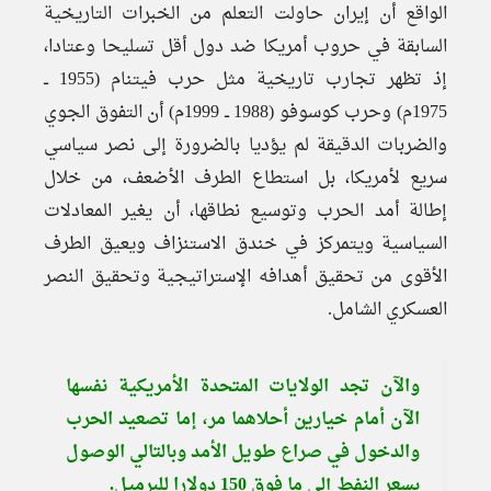
الواقع أن إيران حاولت التعلم من الخبرات التاريخية
السابقة في حروب أمريكا ضد دول أقل تسليحا وعتادا،
إذ تظهر تجارب تاريخية مثل حرب فيتنام (1955 ــ
1975م) وحرب كوسوفو (1988 ــ 1999م) أن التفوق الجوي
والضربات الدقيقة لم يؤديا بالضرورة إلى نصر سياسي
سريع لأمريكا، بل استطاع الطرف الأضعف، من خلال
إطالة أمد الحرب وتوسيع نطاقها، أن يغير المعادلات
السياسية ويتمركز في خندق الاستنزاف ويعيق الطرف
الأقوى من تحقيق أهدافه الإستراتيجية وتحقيق النصر
العسكري الشامل.
والآن تجد الولايات المتحدة الأمريكية نفسها
الآن أمام خيارين أحلاهما مر، إما تصعيد الحرب
والدخول في صراع طويل الأمد وبالتالي الوصول
بسعر النفط إلى ما فوق 150 دولارا للبرميل.