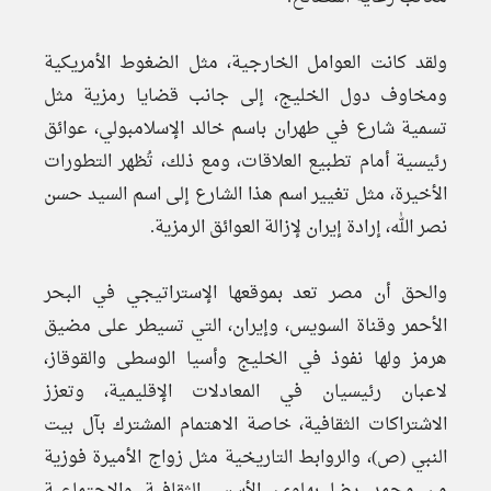
ولقد كانت العوامل الخارجية، مثل الضغوط الأمريكية
ومخاوف دول الخليج، إلى جانب قضايا رمزية مثل
تسمية شارع في طهران باسم خالد الإسلامبولي، عوائق
رئيسية أمام تطبيع العلاقات، ومع ذلك، تُظهر التطورات
الأخيرة، مثل تغيير اسم هذا الشارع إلى اسم السيد حسن
نصر الله، إرادة إيران لإزالة العوائق الرمزية.
والحق أن مصر تعد بموقعها الإستراتيجي في البحر
الأحمر وقناة السويس، وإيران، التي تسيطر على مضيق
هرمز ولها نفوذ في الخليج وأسيا الوسطى والقوقاز،
لاعبان رئيسيان في المعادلات الإقليمية، وتعزز
الاشتراكات الثقافية، خاصة الاهتمام المشترك بآل بيت
النبي (ص)، والروابط التاريخية مثل زواج الأميرة فوزية