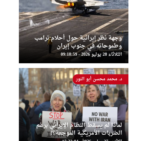
وجهة نظر إيرانية حول أحلام ترامب
وطموحاته في جنوب إيران
الثلاثاء 28 يوليو 2026 - 09:18:59
د. محمد محسن أبو النور
لماذا لم يسقط النظام الإيراني برغم
الضربات الأمريكية الموجعة؟!