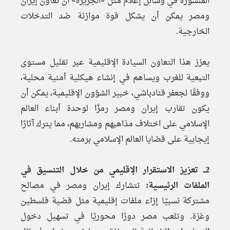
المنشورة في وسائل إعلام مثل «الجزيرة» أن تعاون إيران
ومصر يمكن أن يشكل قوة موازنة ضد التدخلات
الخارجية.
يعزز هذا التعاون السيادة الإقليمية عبر تقليل مستوى
التبعية للغرب ويساهم في إنشاء هيكلية أمنية محلية،
ووفقًا لجعفر قنادباشي، خبير الشؤون الإقليمية، يمكن أن
يكون تقارب إيران ومصر رمزًا لوحدة أبناء العالم
الإسلامي على اختلاف مذاهبهم ومشاربهم، مما يترك آثارًا
إيجابية على قضايا العالم الإسلامي برمته.
2ــ تعزيز الاستقرار الإقليمي من خلال التنسيق في
الملفات الرئيسية:
تتشارك إيران ومصر في مصالح
مشتركة نسبيًا إزاء ملفات إقليمية مثل قضية فلسطين
وغزة. وتلعب مصر دورًا محوريًا في تسهيل دخول