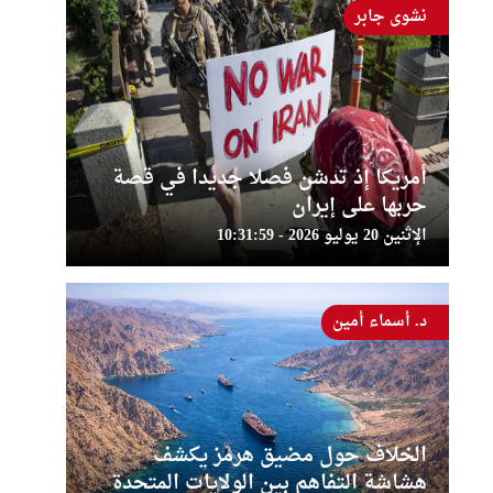
نشوى جابر
أمريكا إذ تدشن فصلا جديدا في قصة
حربها على إيران
الإثنين 20 يوليو 2026 - 10:31:59
د. أسماء أمين
الخلاف حول مضيق هرمز يكشف
هشاشة التفاهم بين الولايات المتحدة