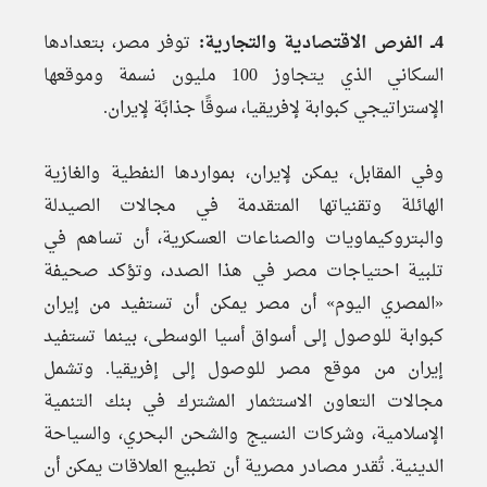
4ــ الفرص الاقتصادية والتجارية:
توفر مصر، بتعدادها
السكاني الذي يتجاوز 100 مليون نسمة وموقعها
الإستراتيجي كبوابة لإفريقيا، سوقًا جذابًة لإيران.
وفي المقابل، يمكن لإيران، بمواردها النفطية والغازية
الهائلة وتقنياتها المتقدمة في مجالات الصيدلة
والبتروكيماويات والصناعات العسكرية، أن تساهم في
تلبية احتياجات مصر في هذا الصدد، وتؤكد صحيفة
«المصري اليوم» أن مصر يمكن أن تستفيد من إيران
كبوابة للوصول إلى أسواق أسيا الوسطى، بينما تستفيد
إيران من موقع مصر للوصول إلى إفريقيا. وتشمل
مجالات التعاون الاستثمار المشترك في بنك التنمية
الإسلامية، وشركات النسيج والشحن البحري، والسياحة
الدينية. تُقدر مصادر مصرية أن تطبيع العلاقات يمكن أن