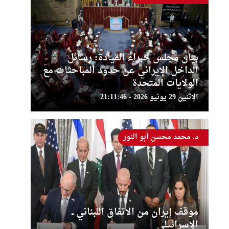
بيان مجلس خبراء القيادة: رسائل
الداخل الإيراني عن حدود المباحثات مع
الولايات المتحدة
الإثنين 29 يونيو 2026 - 21:11:46
د. محمد محسن أبو النور
موقف إيران من الاتفاق اللبناني ــ
الإسرائيلي