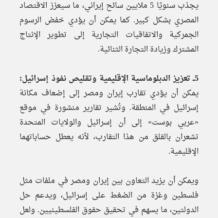
يجذب سنويًا 5 ملايين سائح إيراني، ما سيعزز الاقتصاد
المصري بشكل كبير. كما يمكن أن يؤدي خفض الرسوم
الجمركية والاتفاقيات التجارية إلى تطوير الإنتاج
المشترك وزيادة التجارة الثنائية.
5ــ تعزيز الدبلوماسية الإقليمية وتقليص نفوذ إسرائيل:
يمكن أن يؤدي تقارب إيران ومصر إلى إضعاف مكانة
إسرائيل في المنطقة. وتُشير تقارير منشورة في موقع
«عربي بوست» إلى أن إسرائيل والولايات المتحدة
تشعران بالقلق من هذا التقارب، لأنه يعطل حساباتهما
الإقليمية.
ويمكن أن يزيد التعاون بين إيران ومصر في ملفات مثل
فلسطين وغزة من الضغط على إسرائيل، ويدعم حل
الدولتين، ما يسهم في تحقيق حقوق الفلسطينيين. ولعل