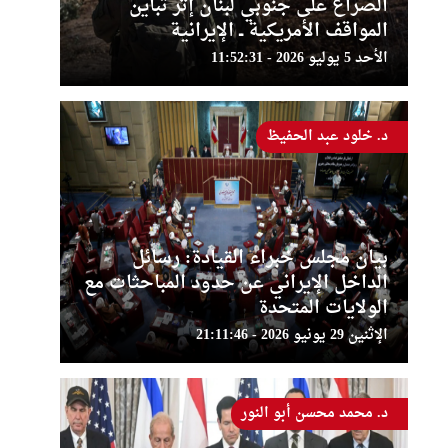
الصراع على جنوبي لبنان إثر تباين
المواقف الأمريكية ــ الإيرانية
الأحد 5 يوليو 2026 - 11:52:31
د. خلود عبد الحفيظ
بيان مجلس خبراء القيادة: رسائل
الداخل الإيراني عن حدود المباحثات مع
الولايات المتحدة
الإثنين 29 يونيو 2026 - 21:11:46
د. محمد محسن أبو النور