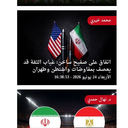
محمد خيري
اتفاق على صفيح ساخن: غياب الثقة قد
يعصف بمفاوضات واشنطن وطهران
الأربعاء 24 يونيو 2026 - 16:38:53
د. نهال حمدي