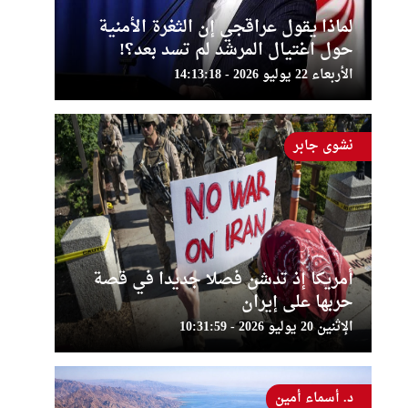
لماذا يقول عراقجي إن الثغرة الأمنية
حول اغتيال المرشد لم تسد بعد؟!
الأربعاء 22 يوليو 2026 - 14:13:18
نشوى جابر
أمريكا إذ تدشن فصلا جديدا في قصة
حربها على إيران
الإثنين 20 يوليو 2026 - 10:31:59
د. أسماء أمين