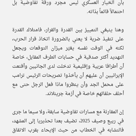
بأن الخيار العسكري ليس مجرد ورقة تفاوضية بل
احتمالاً قائماً بذاته.
وهنا ينبغي التمييز بين القدرة والقرار، فامتلاك القدرة
على تنفيذ ضربة لا يعني بالضرورة اتخاذ قرار الحرب،
لكنه في الوقت نفسه يغيّر ميزان التوقعات ويجعل
التهديد أكثر صدقية في حسابات الطرف المقابل، خاصة
أن أطرافا عربية وإقليمية تدخلت لدى الجانبين وأقنعت
الإيرانيين أن عليهم أن يأخذوا تصريحات الرئيس ترامب
على محمل الجد وأن ينظروا ماذا فعل الرجل حتى مع
أحلف حلفائهم خاصة في أزمة جرينلاند.
إن المقارنة مع مسارات تفاوضية سابقة، ولا سيما ما جرى
في ربيع وصيف 2025، تضيف بعدا تحذيريا إلى المشهد،
فالتشابه في الخطاب من حيث الإيحاء بقرب الاتفاق