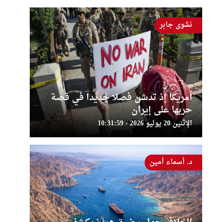
نشوى جابر
أمريكا إذ تدشن فصلا جديدا في قصة
حربها على إيران
الإثنين 20 يوليو 2026 - 10:31:59
د. أسماء أمين