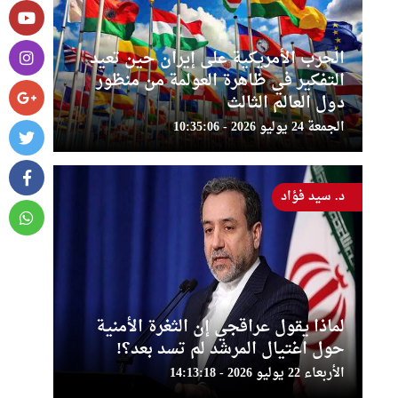
الحرب الأمريكية على إيران حين تعيد
التفكير في ظاهرة العولمة من منظور
دول العالم الثالث
الجمعة 24 يوليو 2026 - 10:35:06
د. سيد فؤاد
لماذا يقول عراقجي إن الثغرة الأمنية
حول اغتيال المرشد لم تسد بعد؟!
الأربعاء 22 يوليو 2026 - 14:13:18