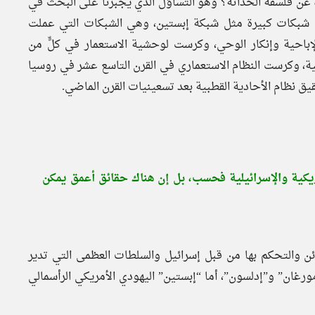
ة عن فلسفة الحداثة؟ وهو التساؤل الذي يجبرنا على البحث في
كيل شبكات كبيرة مثل شبكة إبستين، وهي الشبكات التي عملت
إباحية وإنكار الوحي، وكرست لوحشية الاستعمار في كلٍّ من
شيوعية، وكرست النظام الاستعماري في القرن التاسع عشر في روسيا
حقيق نظام الأحادية القطبية بعد تسعينيات القرن الماضي.
مريكية والإسرائيلية فحسب، بل إن هناك حقائق أعمق يمكن
ئن والتحكم بها من قبل إسرائيل والسلطات العظمى التي تدير
ورغان” و”إدلسون”، أما “إبستين” اليهودي الأمريكي الرأسمالي