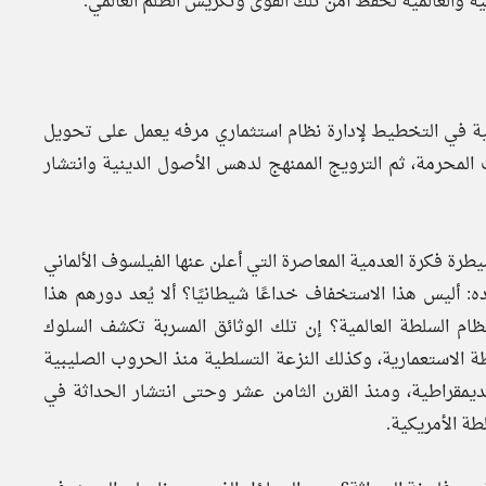
ية والعالمية لحفظ أمن تلك القوى وتكريس الظلم العالمي.
كية في التخطيط لإدارة نظام استثماري مرفه يعمل على تحويل
المحرمة، ثم الترويج الممنهج لدهس الأصول الدينية وانتشار
رة فكرة العدمية المعاصرة التي أعلن عنها الفيلسوف الألماني
: أليس هذا الاستخفاف خداعًا شيطانيًا؟ ألا يُعد دورهم هذا
نظام السلطة العالمية؟ إن تلك الوثائق المسربة تكشف السلوك
طة الاستعمارية، وكذلك النزعة التسلطية منذ الحروب الصليبية
مقراطية، ومنذ القرن الثامن عشر وحتى انتشار الحداثة في
طة الأمريكية.