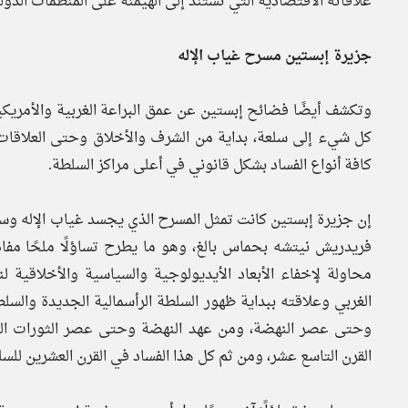
علاقاته الاقتصادية التي تستند إلى الهيمنة على المنظمات الدول
جزيرة إبستين مسرح غياب الإله
وتكشف أيضًا فضائح إبستين عن عمق البراعة الغربية والأمري
كل شيء إلى سلعة، بداية من الشرف والأخلاق وحتى العلاقات 
كافة أنواع الفساد بشكل قانوني في أعلى مراكز السلطة.
إن جزيرة إبستين كانت تمثل المسرح الذي يجسد غياب الإله وسيط
فريدريش نيتشه بحماس بالغ، وهو ما يطرح تساؤلًا ملحًا مفاده
محاولة لإخفاء الأبعاد الأيديولوجية والسياسية والأخلاقية ل
الغربي وعلاقته ببداية ظهور السلطة الرأسمالية الجديدة والسل
وحتى عصر النهضة، ومن عهد النهضة وحتى عصر الثورات الدي
القرن التاسع عشر، ومن ثم كل هذا الفساد في القرن العشرين للسل