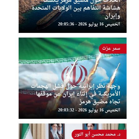
الخلاف حول مضيق هرمز يكشف
هشاشة التفاهم بين الولايات المتحدة
وإيران
الخميس 16 يوليو 2026 - 20:05:36
سمر عزت
وجهة نظر إيرانية حول فشل الهجمات
الأمريكية في إثناء إيران عن موقفها
تجاه مضيق هرمز
الخميس 16 يوليو 2026 - 20:03:32
د. محمد محسن أبو النور