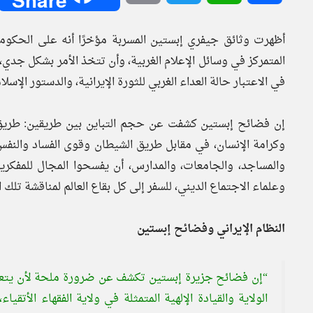
أظهرت وثائق جيفري إبستين المسربة مؤخرًا أنه على الحكومة
المتمركز في وسائل الإعلام الغربية، وأن تتخذ الأمر بشكل جدي،
في الاعتبار حالة العداء الغربي للثورة الإيرانية، والدستور الإس
إن فضائح إبستين كشفت عن حجم التباين بين طريقين: طريق 
وكرامة الإنسان، في مقابل طريق الشيطان وقوى الفساد والنفس ا
والمساجد، والجامعات، والمدارس، أن يفسحوا المجال للمفكرين
وعلماء الاجتماع الديني، للسفر إلى كل بقاع العالم لمناقشة تلك ا
النظام الإيراني وفضائح إبستين
“إن فضائح جزيرة إبستين تكشف عن ضرورة ملحة لأن يتعرف
الولاية والقيادة الإلهية المتمثلة في ولاية الفقهاء الأتقي