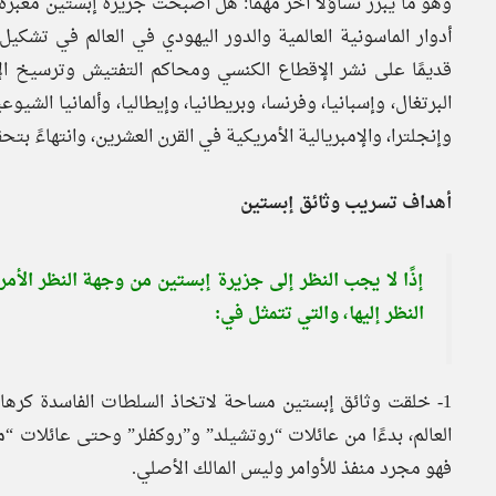
وهو ما يبرز تساؤلًا آخر مهمًا: هل أصبحت جزيرة إبستين معبر
أدوار الماسونية العالمية والدور اليهودي في العالم في تش
قديمًا على نشر الإقطاع الكنسي ومحاكم التفتيش وترسيخ ال
البرتغال، وإسبانيا، وفرنسا، وبريطانيا، وإيطاليا، وألمانيا ال
وإنجلترا، والإمبريالية الأمريكية في القرن العشرين، وانتهاءً بت
أهداف تسريب وثائق إبستين
إذًا لا يجب النظر إلى جزيرة إبستين من وجهة النظر الأ
النظر إليها، والتي تتمثل في:
1- خلقت وثائق إبستين مساحة لاتخاذ السلطات الفاسدة كرها
العالم، بدءًا من عائلات “روتشيلد” و”روكفلر” وحتى عائلات “م
فهو مجرد منفذ للأوامر وليس المالك الأصلي.