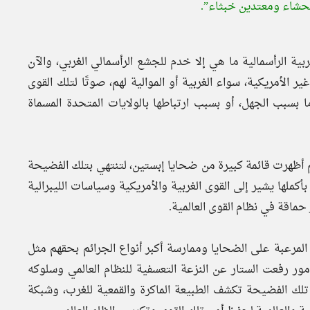
فحشاء ومعتدين خبثاء”.
بية الرأسمالية ما هي إلا خدم للجشع الرأسمالي الغربي، والآن
الأمريكية، سواء الغربية أو الموالية لهم، صوتًا لتلك القوى
ا بسبب الجهل، أو بسبب ارتباطها بالولايات المتحدة المسماة
ن بدأت بشكوى فتاة تبلغ من العمر 14 عامًا، ثم أظهرت قائمة كبيرة من ضحايا إبستين، لتنتهي بتلك الفضيحة
 بأكملها يشير إلى القوى الغربية والأمريكية وسياسات الليبرالية
 حماقة في نظام القوى العالمية.
المرعبة على الضحايا وممارسة أكبر أنواع الجرائم بحقهم مثل
لأمور رفعت الستار عن النزعة التعسفية للنظام العالمي وسلوكه
 تلك الفضيحة تكشف الطبيعة الماكرة والقمعية للغرب، وشبكة