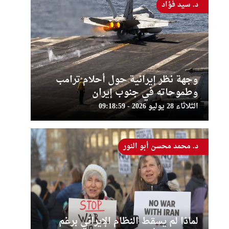
د. سيد فؤاد
وجهة نظر إيرانية حول أحلام ترامب
وطموحاته في جنوب إيران
الثلاثاء 28 يوليو 2026 - 09:18:59
د. محمد محسن أبو النور
لماذا لم يسقط النظام الإيراني برغم