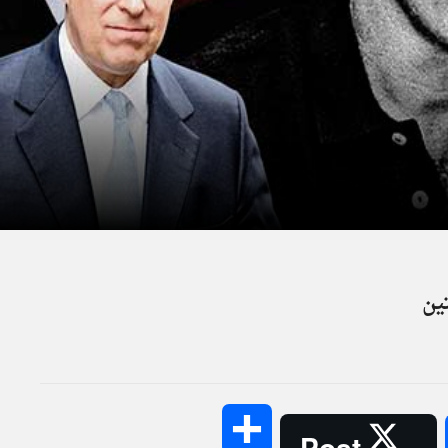
ين
Share
Post