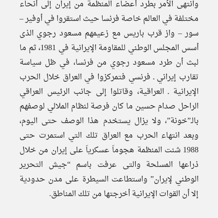
وانتهى الأمر بطرد أعضاء المنظمة من إيران إلى أنحاء
مختلفة في العالم خاصة فرنسا حيث استقروا في أوفير –
سور – واز قرب باريس مع زعيمهم مسعود رجوي الذى
أسس المجلس الوطني للمقاومة الإيرانية في 1981، ثم ما
لبث أن طرد مسعود رجوي من فرنسا، في ظل سياسة
تقارب إيراني ـ فرنسي فتمركزوا في العراق خلال الحرب
الإيرانية ـ العراقية، وقاتلوا إلى جانب الرئيس العراقي
الراحل صدام حسين ما كان فرصة لنظام الملالي لوصفهم
بالـ”خونة”، ولا يزال يستخدم هذا الوصف حتى اليوم،
وبعد انتهاء الحرب مع العراق تلك التي استمرت حتى
1988 شنت المنظمة هجوماَ عسكرياَ على إيران من خلال
ذراعها المسلحة والتى عرفت باسم “جيش التحرير
الوطني لإيران” واستطاعت السيطرة على مدن حدودية
إلا أن القوات الإيرانية أخرجتها من تلك المناطق.