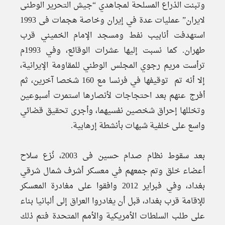
وتبنت الذراع المسلحة لمجاهدي “جيش التحرير الوطنى
لايران” عمليات عدة في إيران وخاصة هجمات فى 1993
استهدفت أنابيب نفط ومسجد الإمام الخميني قرب
طهران. كما نسبت إليها عشرات الوقائع، وفي 1993م
ترأست مريم رجوي المجلس الوطني للمقاومة الإيرانية،
إلا أنه تم توقيفها في فرنسا مع 160 شخصا آخرين، ثم
أفرج عنهم بعد احتجاجات لأنصارها استمرت أسبوعين
وتخللها إحراق شخصين نفسيهما، وأجرى تحقيق قضائي
واسع على خلفية شبهات بأنشطة إرهابية.
بعد سقوط نظام صدام حسين فى 2003، نُزع سلاح
أعضاء خلق وتم جمعهم في معسكر أشرف شمال شرقي
بغداد، وفي فبراير 2012 وافقوا على مغادرة المعسكر
للإقامة قرب بغداد، قبل أن يغادروا العراق إلى ألبانيا بناء
على طلب السلطات الأمريكية والأمم المتحدة فتم ذلك