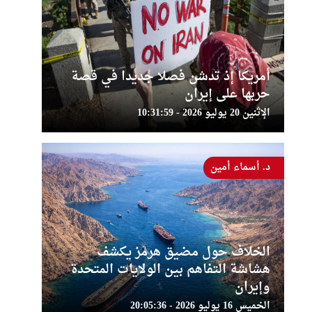
أمريكا إذ تدشن فصلا جديدا في قصة
حربها على إيران
الإثنين 20 يوليو 2026 - 10:31:59
د. أسماء أمين
الخلاف حول مضيق هرمز يكشف
هشاشة التفاهم بين الولايات المتحدة
وإيران
الخميس 16 يوليو 2026 - 20:05:36