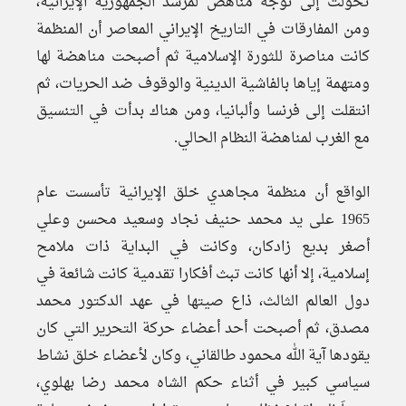
تحولت إلى توجه مناهض لمرشد الجمهورية الإيرانية،
ومن المفارقات في التاريخ الإيراني المعاصر أن المنظمة
كانت مناصرة للثورة الإسلامية ثم أصبحت مناهضة لها
ومتهمة إياها بالفاشية الدينية والوقوف ضد الحريات، ثم
انتقلت إلى فرنسا وألبانيا، ومن هناك بدأت في التنسيق
مع الغرب لمناهضة النظام الحالي.
الواقع أن منظمة مجاهدي خلق الإيرانية تأسست عام
1965 علی يد محمد حنيف نجاد وسعيد محسن وعلي
أصغر بديع زادکان، وكانت في البداية ذات ملامح
إسلامية، إلا أنها كانت تبث أفكارا تقدمية كانت شائعة في
دول العالم الثالث، ذاع صيتها في عهد الدكتور محمد
مصدق، ثم أصبحت أحد أعضاء حركة التحرير التي كان
يقودها آية الله محمود طالقاني، وكان لأعضاء خلق نشاط
سياسي كبير في أثناء حكم الشاه محمد رضا بهلوي،