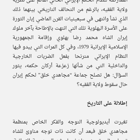
المعارضة لنظام الحكم الإيراني الحالي القائم على نظرية
ولاية الفقيه، بالرغم من التحالف التاريخي بينهما ذلك
الذي نشأ وانتهى في سبعينيات القرن الماضي إبان الثورة
على الأسرة البهلوية تلك التي انتهت بالإطاحة بآخر ملوك
إيران الشاه محمد رضا بهلوي وإقامة الجمهورية
الإسلامية الإيرانية 1979، وفي كل المرات التي يبدو فيها
النظام الإيراني مترنحا بفعل الضربات الخارجية
والداخلية التي من شأنها زعزعة أركان حكمه، يثور
السؤال: هل تصلح جماعة “مجاهدي خلق” لحكم إيران
حال سقوط ولاية الفقيه؟
إطلالة على التاريخ
تغيرت أيديولوجية التوجه والفكر الخاص بمنظمة
مجاهدي خلق فبعد أن كانت ذات توجه مناوئ للشاه