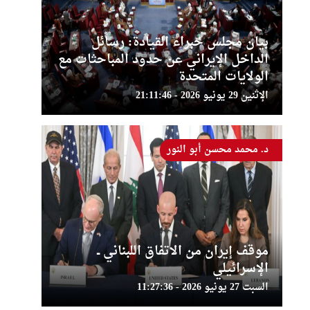
بيان مجلس خبراء القيادة: رسائل
الداخل الإيراني عن حدود المباحثات مع
الولايات المتحدة
الإثنين 29 يونيو 2026 - 21:11:46
د. محمد محسن أبو النور
موقف إيران من الاتفاق اللبناني ــ
الإسرائيلي
السبت 27 يونيو 2026 - 11:27:36