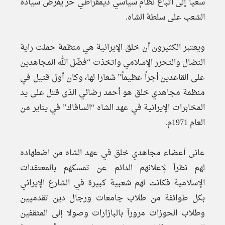
سعياَ إلى اتباع نظام سياسي ديمقراطي حر يفرض سيادة
الشعب على سلطة الشاه.
ويعتبر الكثيرون أن خلق الإيرانية هي منظمة حملت راية
النضال والتحرر الإسلامي واتخذت “فضّل الله المجاهدين
علی القاعدين أجراً عظيماً” شعارا لها، وكان أول قتيل في
منظمة مجاهدي خلق هو أحمد رضائي الذى قتل على يد
المخابرات الإيرانية في عهد الشاه “السافاك” في يناير من
العام 1971م.
عانى أعضاء مجاهدي خلق في عهد الشاه من اضطهاده
لهم نظراَ لإعلانهم الدائم عن تمسكهم بالمعتقدات
الإسلامية فكانت لهم شعبية كبيرة في الشارع الإيراني
بكل طوائفة من طلاب جامعات ورجال دين تقدميين
وطلاب الحوزات مروراَ بالبازارات وصولا إلى المثقفين