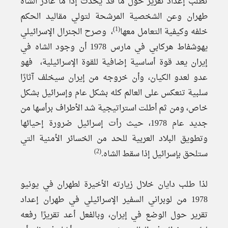
تطلب إعداد تقرير حول ما قد يحدث إذا ما غادر الشاه
طهران وعن الشخصية المرشحة لتولي مقاليد الحكم
(1)
خلفه وكيفية التعامل معها
، وصرح الجنرال الإسرائيلي
يهوشفاط هركابي في مارس 1978 أن وجود الشاه في
إيران يعد قوة أساسية إضافية للقوة الإسرائيلية، فهو
عدو لعدو الكيان، وأن خروجه من إيران سيخلف آثارًا
سلبية تنعكس على العالم كله بشكل عام وإسرائيل بشكل
خاص، ومن ثم أطلت استراتيجية شد الأطراف برأسها من
جديد عام 1978، حيث رأت إسرائيل ضرورة إحيائها
وتطويق البلاد العربية للحد من الخسائر الأمنية التي
(2)
ستلحق بإسرائيل إذا سقط الشاه.
لذا طلب دايان خلال زيارته الأخيرة لطهران في يونيو
1978 من لوبراني السفير الإسرائيلي في طهران إعداد
تقرير حول الوضع في إيران، وبالفعل أعد تقريرًا رفعه