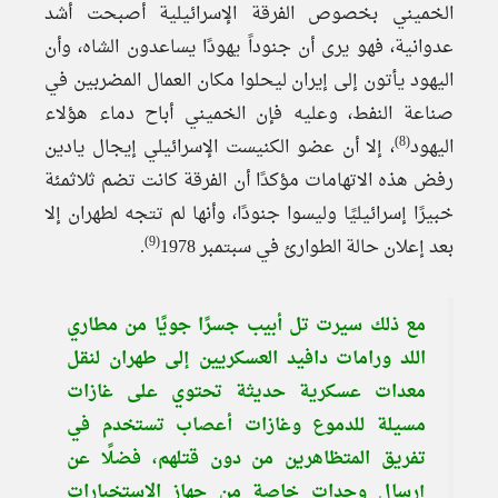
الخميني بخصوص الفرقة الإسرائيلية أصبحت أشد
عدوانية، فهو يرى أن جنوداً يهودًا يساعدون الشاه، وأن
اليهود يأتون إلى إيران ليحلوا مكان العمال المضربين في
صناعة النفط، وعليه فإن الخميني أباح دماء هؤلاء
(8)
اليهود
، إلا أن عضو الكنيست الإسرائيلي إيجال يادين
رفض هذه الاتهامات مؤكدًا أن الفرقة كانت تضم ثلاثمئة
خبيرًا إسرائيليًا وليسوا جنودًا، وأنها لم تتجه لطهران إلا
(9)
بعد إعلان حالة الطوارئ في سبتمبر 1978
.
مع ذلك سيرت تل أبيب جسرًا جويًا من مطاري
اللد ورامات دافيد العسكريين إلى طهران لنقل
معدات عسكرية حديثة تحتوي على غازات
مسيلة للدموع وغازات أعصاب تستخدم في
تفريق المتظاهرين من دون قتلهم، فضلًا عن
إرسال وحدات خاصة من جهاز الاستخبارات