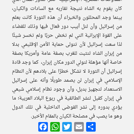
كان يقوم به الشاه نتيجة تقاربه مع السادات والكيان،
بينما وجد المحللون والخبراء أن هذه الثورة كانت بعلم
من إسرائيل وأن لتل أبيب دور فعال فيها وذلك للقضاء
على القوة الإيرانية التي لم تخض حربًا ولم تخسر شيئًا
لذا سعت إسرائيل لأن تتولى حماية الأمن الإقليمي بدلا
من إيران الشاه لتثبت للغرب بصفة عامة وأمريكا بصفة
خاصة أنها مؤهلة لتولي الدور مكان إيران، كما وجد قادة
إسرائيل أن الثورة لا تشكل خطرًا على بلادهم لأن النظام
الإسلامي في إيران لن يصمد طويلًا وأنه على إسرائيل
الاستعداد لتجهيز بديل، وأن وجود نظام إسلامي شيعي
في إيران كفيل لنشر الطائفية في ربوع البلاد العربية؛ ما
يؤدي بدوره إلى نشر الفوضى الداخلية في تلك الدول
وهو ما يصب في مصلحة الكيان بالمقام الأخير.
Facebook
WhatsApp
Twitter
Email
Share