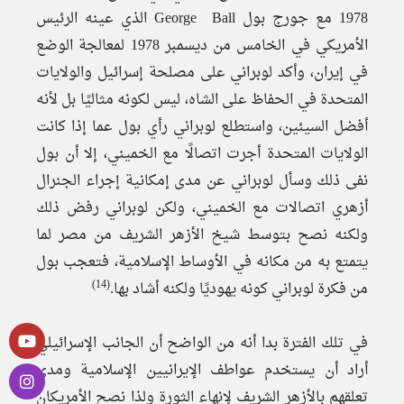
1978 مع جورج بول George Ball الذي عينه الرئيس
الأمريكي في الخامس من ديسمبر 1978 لمعالجة الوضع
في إيران، وأكد لوبراني على مصلحة إسرائيل والولايات
المتحدة في الحفاظ على الشاه، ليس لكونه مثاليًا بل لأنه
أفضل السيئين، واستطلع لوبراني رأي بول عما إذا كانت
الولايات المتحدة أجرت اتصالًا مع الخميني، إلا أن بول
نفى ذلك وسأل لوبراني عن مدى إمكانية إجراء الجنرال
أزهري اتصالات مع الخميني، ولكن لوبراني رفض ذلك
ولكنه نصح بتوسط شيخ الأزهر الشريف من مصر لما
يتمتع به من مكانه في الأوساط الإسلامية، فتعجب بول
(14)
من فكرة لوبراني كونه يهوديًا ولكنه أشاد بها.
في تلك الفترة بدا أنه من الواضح أن الجانب الإسرائيلي
أراد أن يستخدم عواطف الإيرانيين الإسلامية ومدى
تعلقهم بالأزهر الشريف لإنهاء الثورة ولذا نصح الأمريكان