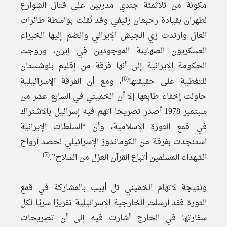
مكونة من ثلاثمئة جندي مدربين على قتال الشوارع
لطهران بقيادة رحبعان زئيفي وقد نُقلت بواسطة طائرات
العال وارتدت زي الجيش الإيراني وانضم إليها الخبراء
العسكريون الصهاينة الموجودين في إيرن، وروجت
الحكومة الإيرانية إلى أنها فرقة من إقليم بلوشستان
(6)
للتغطية على حقيقتها
، ومع أن الفرقة الإسرائيلية
حاولت إخفاء طابعها إلا أن الخميني في السابع عشر من
سبتمبر 1978 أصدر تصريحا اتهم فيه إسرائيل بالاشتراك
في قمع الثورة الإسلامية، وأن “السلطات الإيرانية
استنجدت بفرقة من الكوماندوز الإسرائيلي لحصد أرواح
(7)
الشهداء المسلمين أتباع القرآن العزل من السلاح”.
ونتيجة لاتهام الخميني تل أبيب بالمشاركة في قمع
الثورة فقد أرسلت الخارجية الإسرائيلية تقريرًا سريًا لكل
سفارتها في الخارج أشارت فيه إلى أن تصريحات