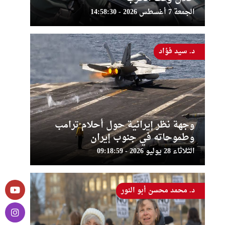
الجمعة 7 أغسطس 2026 - 14:58:30
د. سيد فؤاد
وجهة نظر إيرانية حول أحلام ترامب
وطموحاته في جنوب إيران
الثلاثاء 28 يوليو 2026 - 09:18:59
د. محمد محسن أبو النور