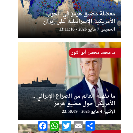
معضلة مضيق هرمز في الحرب
الأمريكية الإسرائيلية على إيران
الخميس 7 مايو 2026 - 13:11:16
د. محمد محسن أبو النور
ما يفهمه العالم من الصراع الإيراني ــ
الأمريكي حول مضيق هرمز
الإثنين 4 مايو 2026 - 22:50:09
Facebook
WhatsApp
Twitter
Email
Share