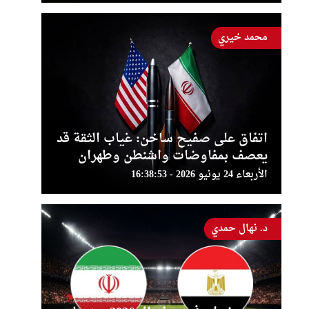
محمد خيري
اتفاق على صفيح ساخن: غياب الثقة قد
يعصف بمفاوضات واشنطن وطهران
الأربعاء 24 يونيو 2026 - 16:38:53
د. نهال حمدي