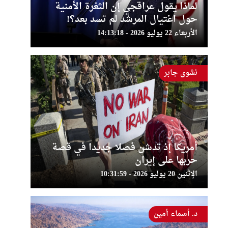
لماذا يقول عراقجي إن الثغرة الأمنية
حول اغتيال المرشد لم تسد بعد؟!
الأربعاء 22 يوليو 2026 - 14:13:18
نشوى جابر
أمريكا إذ تدشن فصلا جديدا في قصة
حربها على إيران
الإثنين 20 يوليو 2026 - 10:31:59
د. أسماء أمين