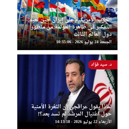
الحرب الأمريكية على إيران حين تعيد
التفكير في ظاهرة العولمة من منظور
دول العالم الثالث
الجمعة 24 يوليو 2026 - 10:35:06
د. سيد فؤاد
لماذا يقول عراقجي إن الثغرة الأمنية
حول اغتيال المرشد لم تسد بعد؟!
الأربعاء 22 يوليو 2026 - 14:13:18