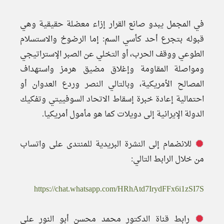
في المجمل يبدو صانع القرار إزاء معضلة حقيقية وهي
قبوله بتجرع أحد كأسي السم: إما الرضوخ والاستسلام
الطوعي ووقف الحرب، أو التخلي عن الصبر الإستراتيجي
ومواصلة المقاومة وإغلاق مضيق هرمز واستهداف
المصالح الأمريكية، وبالتالي النصر وردع العدوان أو
احتمالية إعادة خبرة إسقاط الاتحاد السوفييتي وتفكيك
الدولة الإيرانية إلى دويلات كما هو مأمول أمريكيا.
للانضمام إلى النشرة البريدية للمنتدى على واتساب
من خلال الرابط التالي:
https://chat.whatsapp.com/HRhAtd7IrydFFx6i1zSI7S
رابط قناة الدكتور محمد محسن أبو النور على