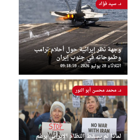
د. سيد فؤاد
وجهة نظر إيرانية حول أحلام ترامب
وطموحاته في جنوب إيران
الثلاثاء 28 يوليو 2026 - 09:18:59
د. محمد محسن أبو النور
لماذا لم يسقط النظام الإيراني برغم