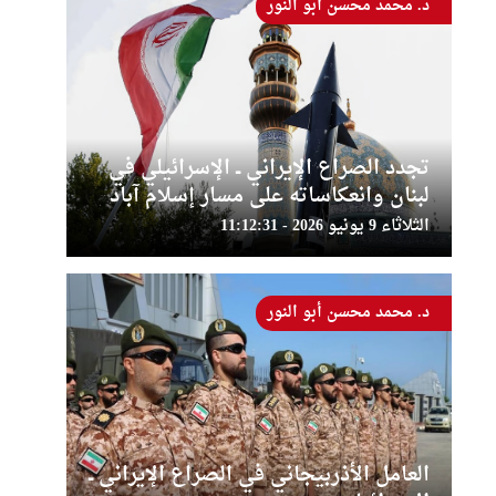
د. محمد محسن أبو النور
تجدد الصراع الإيراني ــ الإسرائيلي في
لبنان وانعكاساته على مسار إسلام آباد
الثلاثاء 9 يونيو 2026 - 11:12:31
د. محمد محسن أبو النور
العامل الأذربيجاني في الصراع الإيراني ــ