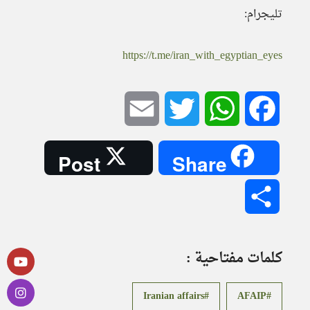
تليجرام:
https://t.me/iran_with_egyptian_eyes
Email
Twitter
WhatsApp
Facebook
Post
Share
Share
كلمات مفتاحية :
Iranian affairs
AFAIP