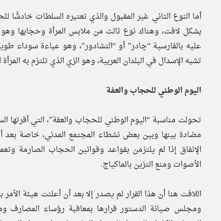
أما النوع الثاني غير المقبول والذي تعتبره السلطات خادشًا لل
بشكل لافت، وهناك نوع ثالث من ملابس المرأة وحجابها وهو 
عليه بالفارسية “چادر” أو “التشادور”، وهو عباءة سوداء طو
تشبه الإسدال في البلدان العربية، وهو الزي الذي تلتزم به المرأة ا
اليوم الوطني للحجاب والعفة
تحولت مناسبة “اليوم الوطني للحجاب والعفة”، التي أقرتها ال
مضادة بينها وبين بعض نشطاء المجتمع المدني، خاصة بعد أن 
الإنفاق إذا لم يلتزمن بقواعد وقوانين الحجاب الصارمة وتعم
الأصوات ومنع التزين بالماكياج.
اللافت هنا أن هذا القرار لم يصدر إلا بعد أن أعلنت هیئة الأ
ومجلس صیانة الدستور قرارها بمعاقبة رؤساء المصارف ومس