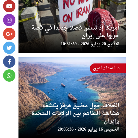
أمريكا إذ تدشن فصلا جديدا في قصة
حربها على إيران
الإثنين 20 يوليو 2026 - 10:31:59
د. أسماء أمين
الخلاف حول مضيق هرمز يكشف
هشاشة التفاهم بين الولايات المتحدة
وإيران
الخميس 16 يوليو 2026 - 20:05:36