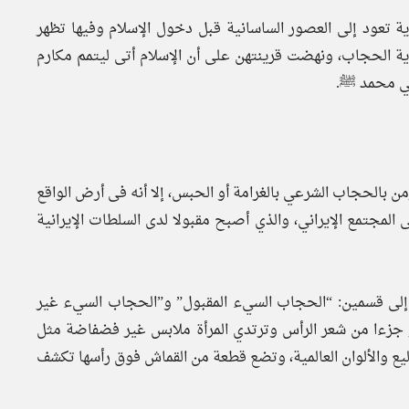
ية تعود إلى العصور الساسانية قبل دخول الإسلام وفيها تظهر
دية الحجاب، ونهضت قرينتهن على أن الإسلام أتى ليتمم مكارم
نبي محمد ﷺ.
من بالحجاب الشرعي بالغرامة أو الحبس، إلا أنه فى أرض الواقع
لمجتمع الإيراني، والذي أصبح مقبولا لدى السلطات الإيرانية
 إلى قسمين: “الحجاب السيء المقبول” و”الحجاب السيء غير
ظهر جزءا من شعر الرأس وترتدي المرأة ملابس غير فضفاضة مثل
يع والألوان العالمية، وتضع قطعة من القماش فوق رأسها تكشف