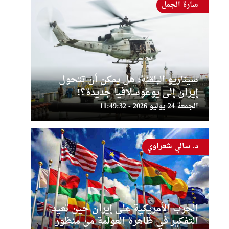
سارة الجمل
سيناريو البلقنة: هل يمكن أن تتحول
إيران إلى يوغوسلافيا جديدة؟!
الجمعة 24 يوليو 2026 - 11:49:32
د. سالي شعراوي
الحرب الأمريكية على إيران حين تعيد
التفكير في ظاهرة العولمة من منظور