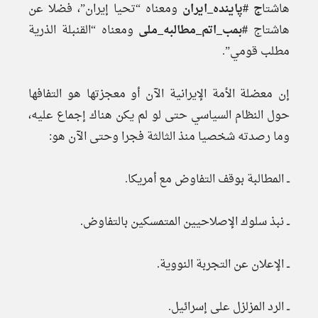
هاشتا
ج #پاینده_ایران
ومعناه “تحيا إيران”، فضلا عن
هاشتاج
#بمب_اتم_مطالبه_ملی
ومعناه “القنبلة الذرية
مطلب قومي”.
إن معضلة الأمة الإيرانية الآن أو معجزتها هو التفافها
حول النظام السياسي حتى لو لم يكن هناك إجماع عليه،
وما رصدته شخصيا منذ الثالثة فجرا وحتى الآن هو:
ــ المطالبة بوقف التفاوض مع أمريكا.
ــ نبذ سلوك الإصلاحيين المتمسكين بالتفاوض.
ــ الإعلان عن التجربة النووية.
ــ الرد المزلزل على إسرائيل.