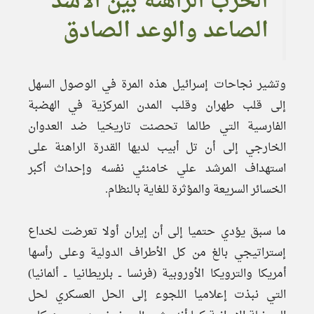
الحرب الراهنة بين الأسد
الصاعد والوعد الصادق
وتشير نجاحات إسرائيل هذه المرة في الوصول السهل
إلى قلب طهران وقلب المدن المركزية في الهضبة
الفارسية التي طالما تحصنت تاريخيا ضد العدوان
الخارجي إلى أن تل أبيب لديها القدرة الراهنة على
استهداف المرشد علي خامنئي نفسه وإحداث أكبر
الخسائر السريعة والمؤثرة للغاية بالنظام.
ما سبق يؤدي حتميا إلى أن إيران أولا تعرضت لخداع
إستراتيجي بالغ من كل الأطراف الدولية وعلى رأسها
أمريكا والترويكا الأوروبية (فرنسا ــ بلريطانيا ــ ألمانيا)
التي نبذت إعلاميا اللجوء إلى الحل العسكري لحل