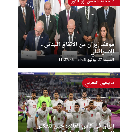
د. محمد محسن أبو النور
موقف إيران من الاتفاق اللبناني ــ
الإسرائيلي
السبت 27 يونيو 2026 - 11:27:36
د. يحيى المغربي
إيران في كأس العالم: حين تنعكس