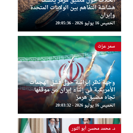
الخلاف حول مضيق هرمز يكشف
هشاشة التفاهم بين الولايات المتحدة
وإيران
الخميس 16 يوليو 2026 - 20:05:36
سمر عزت
وجهة نظر إيرانية حول فشل الهجمات
الأمريكية في إثناء إيران عن موقفها
تجاه مضيق هرمز
الخميس 16 يوليو 2026 - 20:03:32
د. محمد محسن أبو النور