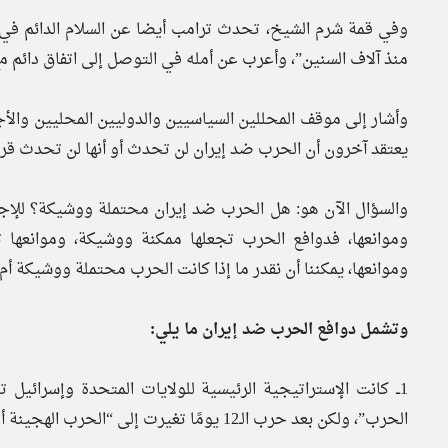
وفي قمة شرم الشيخ، تحدث ترامب أيضا عن السلام الدائم في ا
منذ آلاف السنين”، وأعرب عن أمله في التوصل إلى اتفاق دائم م
وأشار إلى موقف المحللين السياسيين والدوليين المحليين والأج
يعتقد آخرون أن الحرب ضد إيران لن تحدث أو أنها لن تحدث قريبا
والسؤال الآن هو: هل الحرب ضد إيران محتملة ووشيكة؟ للإجا
وموانعها، فدوافع الحرب تجعلها ممكنة ووشيكة، وموانعها 
وموانعها، يمكننا أن نقدر ما إذا كانت الحرب محتملة ووشيكة أم ل
وتشمل دوافع الحرب ضد إيران ما يلي:
الحرب”، ولكن بعد حرب الـ12 يومًا تغيرت إلى “الحرب الهجينة أي فى مختلف المجالات، والدبلوماسية القسرية”.