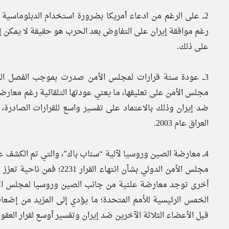
2ــ على الرغم من ادعاء أمريكا بضرورة استخدام الدبلوماسية
رغم موافقة إيران على التفاوض بعد الحرب هو حقيقة لا يمكن إنك
على ذلك.
3ــ عودة ستة قرارات لمجلس الأمن صدرت بموجب الفصل السا
مجلس الأمن على تعليقها، ما يعني عودتها التلقائية رغم معار
ضد إيران وذلك بالاعتماد على تفسير واسع للقرارات الصادرة، 
العراق عام 2003.
4ــ معارضة الصين وروسيا لآلية “سناب باك”، والتي تم الكشف ع
مجلس الأمن الدولي بشأن انت
أخرى توجد معارضة علنية من جانب الصين وروسيا لمجلس الأمن
الخمس الرئيسية للأمم المتحدة؛ ما يؤدي إلى المزيد من إض
قبل الأعضاء الثلاثة الآخرين ضد إيران وتفسير أوسع لقرار العقو