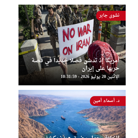
نشوى جابر
أمريكا إذ تدشن فصلا جديدا في قصة
حربها على إيران
الإثنين 20 يوليو 2026 - 10:31:59
د. أسماء أمين