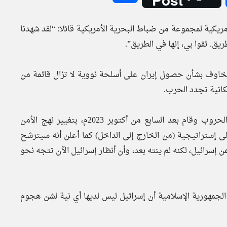
أمريكية لمجموعة من ضباط البحرية الأمريكية قائلا: “لقد شهدنا
يق. ثقوا بي، إنها في الطريق”.
المخاوف بشأن حصول إيران على أسلحة نووية لا تزال قائمة من
كانية تجدد الحرب.
أما نتنياهو الذي اتسمت حياته السياسية باستمرار الأزمات والحروب وقام بعد السابع من أكتوبر 2023م، بتغيير نهج الأمن
لى إستراتيجية (من الخارج إلى الداخل) كما أعلن أنه سيترشح
د الإيراني ابتعد عن إسرائيل، لكنه لم ينته بعد، وأن أنظار إسرائيل الآن تتجه نحو
الجمهورية الإسلامية أن إسرائيل ليس لديها أي نية لشن هجوم