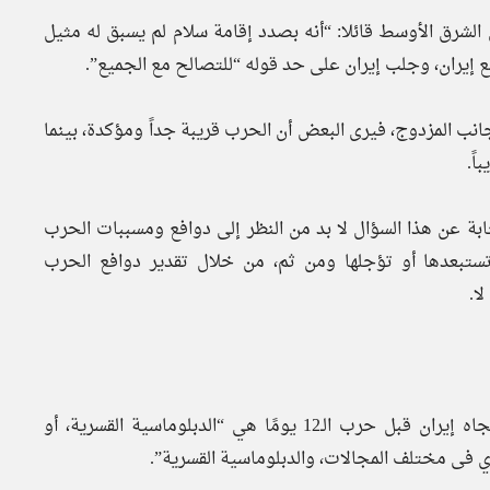
لشرق الأوسط قائلا: “أنه بصدد إقامة سلام لم يسبق له مثيل
ع إيران، وجلب إيران على حد قوله “للتصالح مع الجميع”.
انب المزدوج، فيرى البعض أن الحرب قريبة جداً ومؤكدة، بينما
ً.
بة عن هذا السؤال لا بد من النظر إلى دوافع ومسببات الحرب
تستبعدها أو تؤجلها ومن ثم، من خلال تقدير دوافع الحرب
ا.
1ــ كانت الإستراتيجية الرئيسية للولايات المتحدة وإسرائيل تجاه إيران قبل حرب الـ12 يومًا هي “الدبلوماسية القسرية، أو