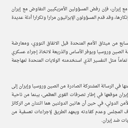
 مع إيران، فإن رفض المسؤولين الأمريكيين التفاوض مع إيران
ارها، وقد قدم المسؤولون الإيرانيون مرارا وتكرارا أدلة عديدة
بع من ميثاق الأمم المتحدة قبل الاتفاق النووي، ومعارضة
ضة الصين وروسيا ويوفر الأساس والذريعة لاتخاذ إجراء عسكري
تماماً مثل التفسير الذي استخدمته الولايات المتحدة لمهاجمة
نها في الرسالة المشتركة الصادرة من الصين وروسيا وإيران إلى
هاء القرار 2231؛ فمن ناحية تعزز إيران موقعها في إطار تصرفات القوى العظمى، بينما من ناحية
 الدولي، في حين أن هاتين الدولتين هما اثنتان من الركائز
عاف المجلس وعدم كفاءته ويمهد الطريق لإجراءات تعسفية من
بات ضد إيران.