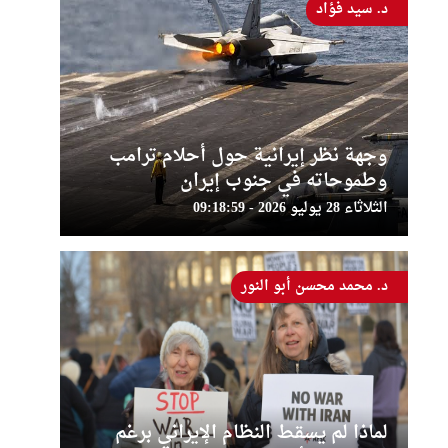
د. سيد فؤاد
وجهة نظر إيرانية حول أحلام ترامب
وطموحاته في جنوب إيران
الثلاثاء 28 يوليو 2026 - 09:18:59
د. محمد محسن أبو النور
لماذا لم يسقط النظام الإيراني برغم