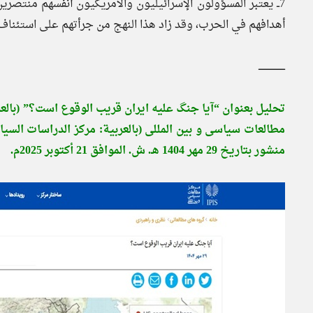
7ــ يعتبر المسؤولون الإسرائيليون والأمريكيون أنفسهم منتصر
أهدافهم في الحرب، وقد زاد هذا النهج من جرأتهم على استئناف
ـــــــــــــــــــ
تحليل بعنوان “آیا جنگ علیه ایران قریب الوقوع است؟” (بالع
مطالعات سیاسی و بین‌ المللی (بالعربية: مركز الدراسات السي
منشور بتاريخ 29 مهر 1404 هـ. ش. الموافق 21 أكتوبر 2025م.