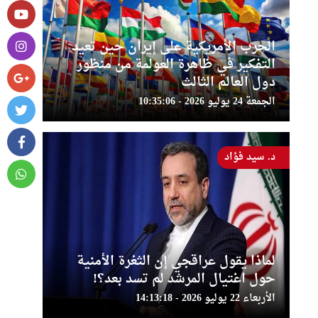
الحرب الأمريكية على إيران حين تعيد
التفكير في ظاهرة العولمة من منظور
دول العالم الثالث
الجمعة 24 يوليو 2026 - 10:35:06
د. سيد فؤاد
لماذا يقول عراقجي إن الثغرة الأمنية
حول اغتيال المرشد لم تسد بعد؟!
الأربعاء 22 يوليو 2026 - 14:13:18