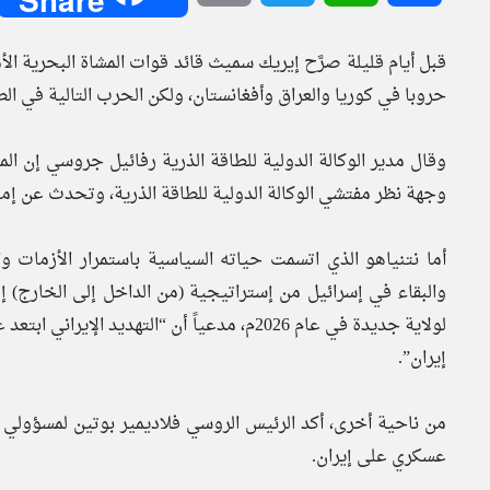
قبل أيام قليلة صرَّح إيريك سميث قائد قوات المشاة البحرية ال
حروبا في كوريا والعراق وأفغانستان، ولكن الحرب التالية في الطر
وقال مدير الوكالة الدولية للطاقة الذرية رفائيل جروسي إن 
وجهة نظر مفتشي الوكالة الدولية للطاقة الذرية، وتحدث عن إم
والبقاء في إسرائيل من إستراتيجية (من الداخل إلى الخارج) إ
لولاية جديدة في عام 2026م، مدعياً ​​أن “التهدي
إيران”.
من ناحية أخرى، أكد الرئيس الروسي فلاديمير بوتين لمسؤولي 
عسكري على إيران.