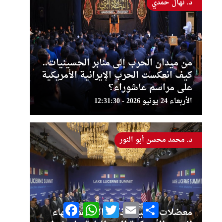
د. نهال حمدي
من ميدان الحرب إلى منابر الحسينيات..
كيف انعكست الحرب الإيرانية الأمريكية
على مراسم عاشوراء؟
الأربعاء 24 يونيو 2026 - 12:31:30
د. محمد محسن أبو النور
Facebook
WhatsApp
Twitter
Email
Share
معضلات تطبيق مذكرة التفاهم لإنهاء