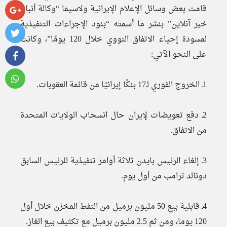
قامت بعض وسائل الإعلام الإيرانية ولاسيما “وكالة أنباء
خبر آنلاين” بنشر ما أسمته “بنود الإجراءات التنفيذية
لمسودة إحياء الاتفاق النووي خلال 120 يومًا”، وكانت
على النحو الآتي:
1ـ الخروج الفوري لـ17 بنكًا إيرانيًا من قائمة العقوبات.
2ـ دفع تعويضات لإيران حال انسحاب الولايات المتحدة
من الاتفاق.
3ـ إلغاء الرئيس بايدن ثلاثة أوامر تنفيذية للرئيس السابق
دونالد ترامب من أول يوم.
4ـ قابلية بيع 50 مليون برميل من النفط المخزن خلال أول
120 يوما، ومن ثم 2.5 مليون برميل مع تكثيف بيع الغاز.