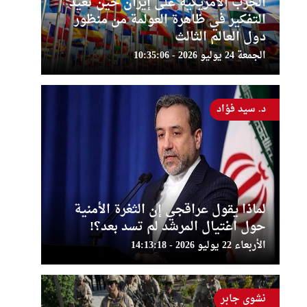
الحرب الأمريكية على إيران حين تعيد
التفكير في ظاهرة العولمة من منظور
دول العالم الثالث
الجمعة 24 يوليو 2026 - 10:35:06
د. سيد فؤاد
لماذا يقول عراقجي إن الثغرة الأمنية
حول اغتيال المرشد لم تسد بعد؟!
الأربعاء 22 يوليو 2026 - 14:13:18
نشوى جابر