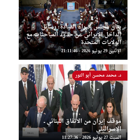
بيان مجلس خبراء القيادة: رسائل
الداخل الإيراني عن حدود المباحثات مع
الولايات المتحدة
الإثنين 29 يونيو 2026 - 21:11:46
د. محمد محسن أبو النور
موقف إيران من الاتفاق اللبناني ــ
الإسرائيلي
السبت 27 يونيو 2026 - 11:27:36