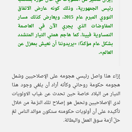
رئيس الجمهورية، وذلك كونه عارض الاتفاق
النووي المبرم عام 2015، ويعارض كذلك مسار
المفاوضات الذي يجري الآن في العاصمة
النمساوية فيينا. كما هاجم همتي التيار المتشدد
بشكل عام مؤكدًا: «يريدوننا أن نعيش بمعزل عن
العالم».
إزاء هذا واصل رئيسي هجومه على الإصلاحيين وشمل
هجومه حكومة روحاني وكأنه أراد أن يلغي وجود هذا
التيار من البلاد خاصة حين تحدث عن غياب الاولويات
لدى الإصلاحيين وتحمل هو إصلاح تلك النزعة من خلال
تأكيده على أن أولويات حكومته ستكون موائد الناس ثمّ
حلّ أزمة سوق العمل والبطالة.