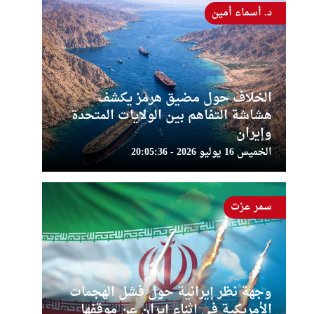
د. أسماء أمين
الخلاف حول مضيق هرمز يكشف
هشاشة التفاهم بين الولايات المتحدة
وإيران
الخميس 16 يوليو 2026 - 20:05:36
سمر عزت
وجهة نظر إيرانية حول فشل الهجمات
الأمريكية في إثناء إيران عن موقفها