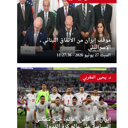
موقف إيران من الاتفاق اللبناني ــ
الإسرائيلي
السبت 27 يونيو 2026 - 11:27:36
د. يحيى المغربي
إيران في كأس العالم: حين تنعكس
السياسة على عالم كرة القدم!