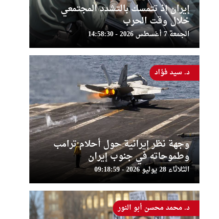
إيران إذ تتمسك بالتشدد المجتمعي
خلال وقت الحرب
الجمعة 7 أغسطس 2026 - 14:58:30
د. سيد فؤاد
وجهة نظر إيرانية حول أحلام ترامب
وطموحاته في جنوب إيران
الثلاثاء 28 يوليو 2026 - 09:18:59
د. محمد محسن أبو النور