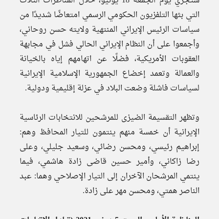
ستجري يوم الجمعة 18 يونيو، خلال المناظرات الثلاث
التي بثها التلفزيون الحكومي الرسمي امتعاضًا شديدًا من
سياسات الرئيس الإيراني المنتهية ولايته حسن روحاني،
وأجمعوا على أن النظام الإيراني الحالي فشل في مجابهة
العقوبات الأمريكية، فضلًا عن اتهامهم إياه بالخيانة
والعمالة وتعمد إخضاع الجمهورية الإسلامية الإيرانية
لسياسات فاشلة وضعت البلاد في عزلة إقليمية ودولية.
وتظهر التقسيمة الضيزى للمرشحين للانتخابات الرئاسية
الإيرانية أن خمسة منهم ينتمون للتيار المحافظ وهم:
إبراهيم رئيسي، ومحسن رضائي، وسعيد جليلي، وعلى
رضا زاكاني، وأمير حسين قاضى زادة هاشمي، فيما
ينتمي المرشحان الآخران إلى التيار الإصلاحي وهما: عبد
الناصر همتي، ومحسن مهر على زادة.