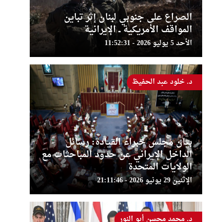
الصراع على جنوبي لبنان إثر تباين
المواقف الأمريكية ــ الإيرانية
الأحد 5 يوليو 2026 - 11:52:31
د. خلود عبد الحفيظ
بيان مجلس خبراء القيادة: رسائل
الداخل الإيراني عن حدود المباحثات مع
الولايات المتحدة
الإثنين 29 يونيو 2026 - 21:11:46
د. محمد محسن أبو النور