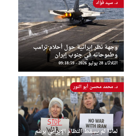
د. سيد فؤاد
وجهة نظر إيرانية حول أحلام ترامب
وطموحاته في جنوب إيران
الثلاثاء 28 يوليو 2026 - 09:18:59
د. محمد محسن أبو النور
لماذا لم يسقط النظام الإيراني برغم