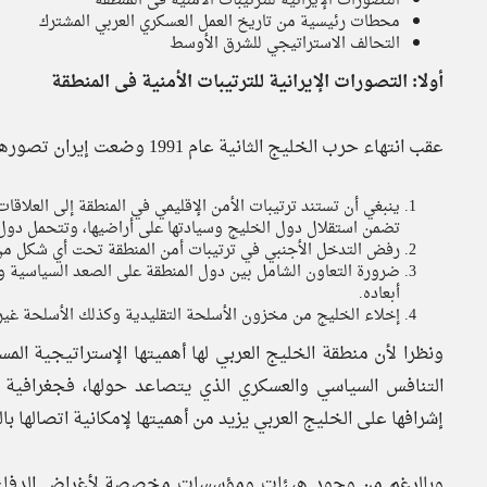
التصورات الإيرانية للترتيبات الأمنية فى المنطقة
محطات رئيسية من تاريخ العمل العسكري العربي المشترك
التحالف الاستراتيجي للشرق الأوسط
أولا: التصورات الإيرانية للترتيبات الأمنية فى المنطقة
عقب انتهاء حرب الخليج الثانية عام 1991 وضعت إيران تصورها إزاء الترتيبات الأمنية في الخليج وفقًا للمبادئ التالية:[5]
ينبغي أن تستند ترتيبات الأمن الإقليمي في المنطقة إلى العلاقا
تضمن استقلال دول الخليج وسيادتها على أراضيها، وتتحمل دول ا
رفض التدخل الأجنبي في ترتيبات أمن المنطقة تحت أي شكل من ال
ضرورة التعاون الشامل بين دول المنطقة على الصعد السياسية وال
أبعاده.
إخلاء الخليج من مخزون الأسلحة التقليدية وكذلك الأسلحة غير ا
ونظرا لأن منطقة الخليج العربي لها أهميتها الإستراتيجية المس
التنافس السياسي والعسكري الذي يتصاعد حولها، فجغرافية 
إشرافها على الخليج العربي يزيد من أهميتها لإمكانية اتصالها با
وبالرغم من وجود هيئات ومؤسسات مخصصة لأغراض الدفاع ال