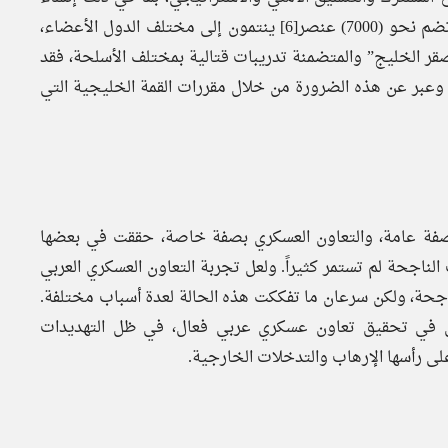
قوة دفاع خليجية مشتركة تحت تسمية “درع الجزيرة” التي تضم نحو (7000) عنصر[6] ينتمون إلى مختلف الدول الأعضاء،
“صقر الخليج” والمتضمنة تدريبات قتالية بمختلف الأسلحة، فقد
 وعبر عن هذه الضرورة من خلال مقررات القمة الخليجية التي
 بصفة عامة، والتعاون العسكري بصفة خاصة، حققت في بعضها
لناجحة لم تستمر كثيراً. ولعل تجربة التعاون العسكري العربي
ات الناجحة، ولكن سرعان ما تفككت هذه الحالة لعدة أسباب مختلفة.
مل في تحقيق تعاون عسكري عربي فعال، في ظل التهديدات
على رأسها الإرهاب والتدخلات الخارجية.