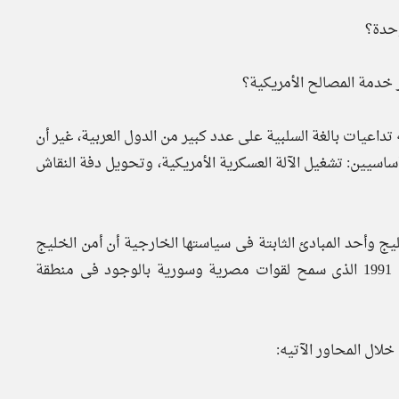
تداعيات بالغة السلبية على عدد كبير من الدول العربية، غير أن
اسيين: تشغيل الآلة العسكرية الأمريكية، وتحويل دفة النقاش
ج وأحد المبادئ الثابتة فى سياستها الخارجية أن أمن الخليج
تحميه دوله، ولذلك ثارت ثائرتها مع توقيع إعلان دمشق عام 1991 الذى سمح لقوات مصرية وسورية بالوجود فى منطقة
لال المحاور الآتيه: