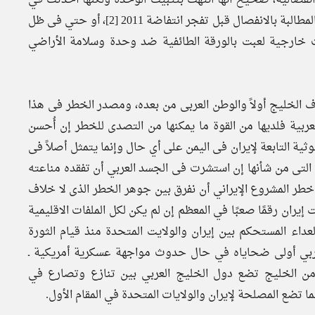
بنيتها جرحاً غائراً ظل ينزف حتى وصل «الحراك الجنوبي» إلى المطالبة بالانفصال قبل تفجر انتفاضة 2011 [2]، أو حتي فى ظل
ات خارجية لعبت بالورقة الطائفية ضد وحدة وسلامة الأراضي
هدف الخليج أولاً والوطن العربى من بعده، ومصدر الخطر فى هذا
لعربية فلديها من القوة ما يمكنها من التصدى للخطر إن أُحسن
ية التابعة لإيران فى اليمن على أي حال وإنما يتمثل أصلاً فى
ة التى من شأنها إن استشرت فى الجسد العربي أن تفقده مناعته
خطر المشروع الإيراني أن نفرق بين جوهر الخطر الذى لا خلاف
إيران رقمًا صعبًا في المعظم إن لم يكن لكل الملفات الاقليمية
داء المستحكم بين إيران والولايت المتحدة منذ قيام الثورة
ل الخليج العربي أولى ضحاياه في حال حدوث مواجهة عسكرية أمريكية ـ
أمن الخليج تضع دول الخليج العربي بين تنازع وتصارع في
 تضع المصلحة لإيران والولايات المتحدة في المقام الأول.