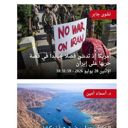
نشوى جابر
أمريكا إذ تدشن فصلا جديدا في قصة
حربها على إيران
الإثنين 20 يوليو 2026 - 10:31:59
د. أسماء أمين