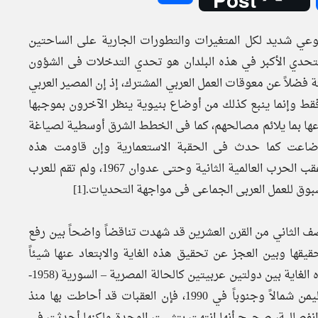
بوعي شديد لكل المتغيرات والتطورات الجارية على الساحتين
 التحدي الأكبر في هذه البلدان هو تحدي التدخلات فى الشؤون
ة فضلاً عن معوقات العمل العربي المشترك، إذ إن المصير العربي
 فقط وإنما ينبع كذلك من أوضاع بنيوية ينظر الآخرون بموجبها
اعها بما يلائم مصالحهم، كما فى الخطط الشرق أوسطية لصياغة
م ضاعت كما حدث فى الحقبة الاستعمارية وإن قاومت هذه
المحاولات كانت الصحوة كما حدث فى مرحلة التحرر العربي عقب الحرب العالمية الثانية وحتى عدوان 1967، ولم تقم للعرب
سبوق للعمل العربى الجماعى فى مواجهة التحديات.[1]
صف الثاني من القرن العشرين قد شهدت تناقضاً واضحاً بين رفع
يقها وبين العجز عن تحقيق هذه الغاية والابتعاد عنها شيئاً
فشيئاً، وحتى في الحالات التي تحقق فيها نجاحا في إنجاز هذه الغاية بين دولتين عربيتين كالحالة المصرية – السورية (1958-
1961) والحالة اليمنية التي تحققت فيها الوحدة بين شطري اليمن شمالاً وجنوباً في 1990، فإن العقبات قد أحاطت بها منذ
اً انفصالية، صحيح أنها انتهت بتثبيت الوحدة ولكنها أحدثت في