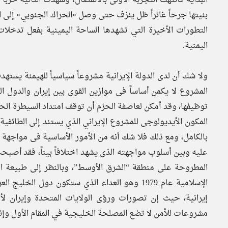
التطورات الأخيرة التي تشهدها الساحة اليمينية بفعل تدخل
اليمنية.
ولا شك أن لدى الدولة الإيرانية مشروعاً سياسياً للهيمنة يست
المشروع لا يكمن أساساً فى موازين القوى بين إيران والدول ا
توظيفها، وقد أمكن لعاصفة الحزم أن توقف امتداد السيطرة الحوث
المكون الأيديولوجى للمشروع الإيراني الذي يستند إلى الطائفي
بالكامل، ومع ذلك فلا شك أنه من الأمور الأساسية فى مواجهة 
عليه وبين أسلوب مواجهته الذى يشهد اختلافاً بيناً، فقد أصبحت 
المطروحة على منطقة “الشرق الأوسط”، وبالنظر إلى طبيعة الع
الإسلامية عام 1979 وهو العداء الذي ستكون دو
إيرانية، حيث إن تصورات ورؤى الولايات المتحدة وإيران ل
مشروعات للأمن لا تضع المصلحة الخليجية في المقام الأول وإنما