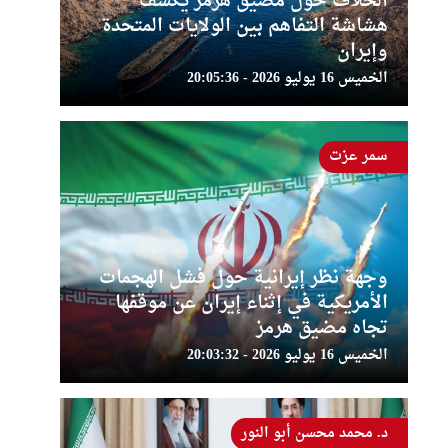
الخلاف حول مضيق هرمز يكشف
هشاشة التفاهم بين الولايات المتحدة
وإيران
الخميس 16 يوليو 2026 - 20:05:36
سمر عزت
وجهة نظر إيرانية حول فشل الهجمات
الأمريكية في إثناء إيران عن موقفها
تجاه مضيق هرمز
الخميس 16 يوليو 2026 - 20:03:32
د. محمد محسن أبو النور