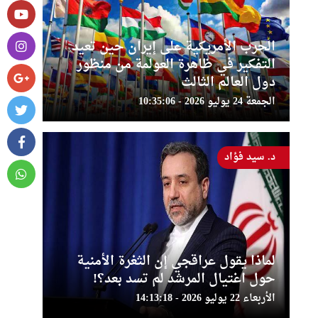
الحرب الأمريكية على إيران حين تعيد
التفكير في ظاهرة العولمة من منظور
دول العالم الثالث
الجمعة 24 يوليو 2026 - 10:35:06
د. سيد فؤاد
لماذا يقول عراقجي إن الثغرة الأمنية
حول اغتيال المرشد لم تسد بعد؟!
الأربعاء 22 يوليو 2026 - 14:13:18