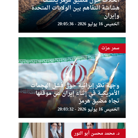
الخلاف حول مضيق هرمز يكشف
هشاشة التفاهم بين الولايات المتحدة
وإيران
الخميس 16 يوليو 2026 - 20:05:36
سمر عزت
وجهة نظر إيرانية حول فشل الهجمات
الأمريكية في إثناء إيران عن موقفها
تجاه مضيق هرمز
الخميس 16 يوليو 2026 - 20:03:32
د. محمد محسن أبو النور