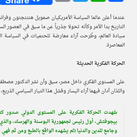
عندما أعلن عالما السياسة الأمريكيان صمويل هنتنجتون وفرا
التاريخ بدا الأمر وكأنه تحولا جذرياً عن ما سبق في العصور الس
سيادة العالم، وطُرحت آراء معارضة للحتميات في السياسة الد
المعاصرة.
الحركة الفكرية الحديثة
على المستوى الفكري داخل مصر، سبق وأن نشر الدكتور مصطفي 
واللذان أدان فيهما آراء اليسار وفشل هذا التيار السياسي الذري
شهدت الحركة الفكرية على المستوى الدولي صدور كت
بيجوفتش، أول رئيس لجمهورية البوسنة والهرسك، والذي 
وجامع للدين والدنيا (لم يشهده الواقع بالطبع ومن ثم فهي 