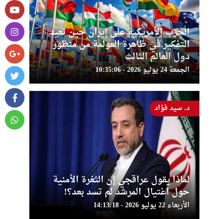
الحرب الأمريكية على إيران حين تعيد
التفكير في ظاهرة العولمة من منظور
دول العالم الثالث
الجمعة 24 يوليو 2026 - 10:35:06
د. سيد فؤاد
لماذا يقول عراقجي إن الثغرة الأمنية
حول اغتيال المرشد لم تسد بعد؟!
الأربعاء 22 يوليو 2026 - 14:13:18