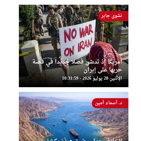
نشوى جابر
أمريكا إذ تدشن فصلا جديدا في قصة
حربها على إيران
الإثنين 20 يوليو 2026 - 10:31:59
د. أسماء أمين