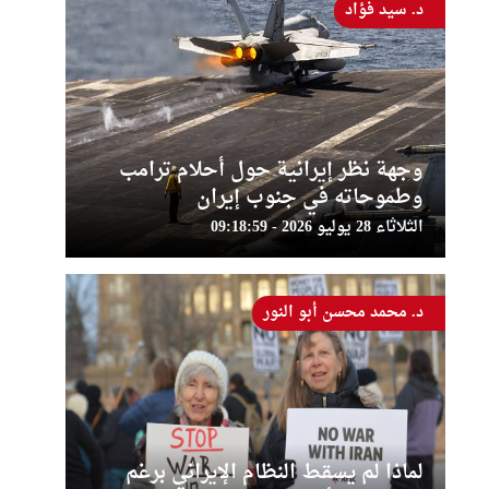
د. سيد فؤاد
وجهة نظر إيرانية حول أحلام ترامب
وطموحاته في جنوب إيران
الثلاثاء 28 يوليو 2026 - 09:18:59
د. محمد محسن أبو النور
لماذا لم يسقط النظام الإيراني برغم