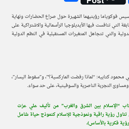
نسيس فوكوياما رؤيتيهما الشهيرة حول صراع الحضارات ونهاية
ابقة التي تنافست فيها الأيديلوجيا الرأسمالية والاشتراكية على
ولية والتي تتجاهل المتغيرات المستقبلية في النظم الدولية
محمود كتابيه: “لماذا رفضت الماركسية؟”، و”سقوط اليسار”،
ع، ومساوئ التجربة الناصرية والسوفيتية، على حد سواء.
اب “الإسلام بين الشرق والغرب” من تأليف علي عزت
تناول رؤية راقية ونموذجية للإسلام كنموذج حياة شامل
رؤية فكرية بالأساس).