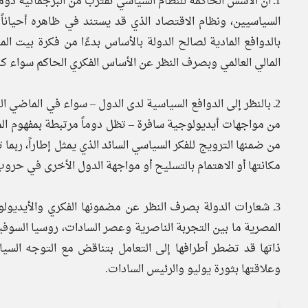
1ـ أن الأسس الحاكمة للنظام السياسي تقترب من البرجماتية دوم
السياسيين، ونظام الاقتصاد الذي قد يستند في ظاهره أحيانا
بالدوافع المادية لصالح الدولة بالأساس بدءًا من فكرة بيت ال
المالي العالمي وبصرف النظر عن الأساس الفكري الحاكم سواء كان د
2ـ بالنظر إلى الدوافع السياسية لدى الدول – سواء في الماضي ا
من مواجهات أيديولوجية سافرة – تظل دوماً مرتبطة بمفهوم الم
من ضمنها الترويج للفكر السياسي السائد الذي يمثل إطاراً، ربما 
مكانتها أو الاهتمام بالتسليح أو مواجهة الدول الأخرى في حروب 
3ـ شعارات الدولة بصرف النظر عن مضمونها الفكري والأيدي
المصرية ما بين التجربة الناصرية وعصر السادات، روسيا السوفي
ذاتها قد تضطر أطرافها إلى التعامل بتناقض مع التوجه الس
وعلاقتها بثورة يوليو والرئيس السادات.