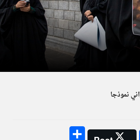
راني نموذجا
Share
Post