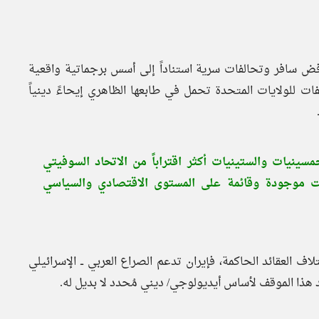
رفض سافر وتحالفات سرية استناداً إلى أسس برجماتية واقعية
ت للولايات المتحدة تحمل في طابعها الظاهري إيحاءً دينياً
ينيات والستينيات أكثر اقتراباً من الاتحاد السوفيتي
كانت موجودة وقائمة على المستوى الاقتصادي والسياسي
لاف العقائد الحاكمة، فإيران تدعم الصراع العربي ــ الإسرائيلي
ذا الموقف لأساس أيديولوجي/ ديني مُحدد لا بديل له.