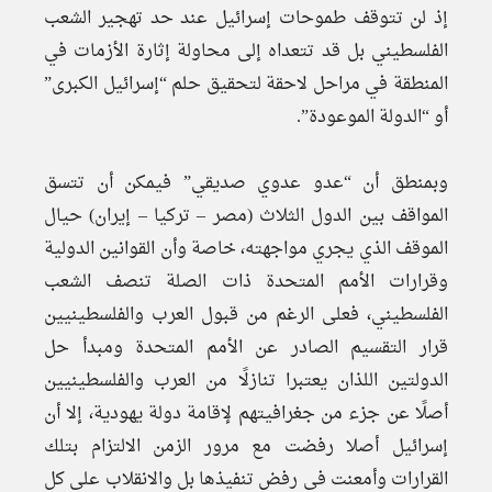
إذ لن تتوقف طموحات إسرائيل عند حد تهجير الشعب
الفلسطيني بل قد تتعداه إلى محاولة إثارة الأزمات في
المنطقة في مراحل لاحقة لتحقيق حلم “إسرائيل الكبرى”
أو “الدولة الموعودة”.
وبمنطق أن “عدو عدوي صديقي” فيمكن أن تتسق
المواقف بين الدول الثلاث (مصر – تركيا – إيران) حيال
الموقف الذي يجري مواجهته، خاصة وأن القوانين الدولية
وقرارات الأمم المتحدة ذات الصلة تنصف الشعب
الفلسطيني، فعلى الرغم من قبول العرب والفلسطينيين
قرار التقسيم الصادر عن الأمم المتحدة ومبدأ حل
الدولتين اللذان يعتبرا تنازلًا من العرب والفلسطينيين
أصلًا عن جزء من جغرافيتهم لإقامة دولة يهودية، إلا أن
إسرائيل أصلا رفضت مع مرور الزمن الالتزام بتلك
القرارات وأمعنت في رفض تنفيذها بل والانقلاب على كل