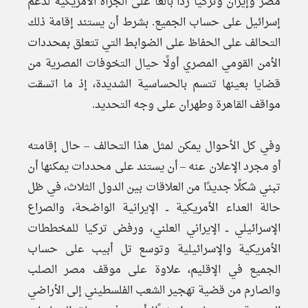
مصر وإيران وتركيا ردًا بالغًا على الجرأة الأمريكية لدعم
إسرائيل على حساب الجميع. بشرط أن يستند إقامة ذلك
التحالف على الحفاظ على الضوابط التي تتعلق بمحددات
الأمن القومي المصري أولًا حيال التخوفات المصرية من
قضايا بعينها تتسم بالحساسية الشديدة، إذ ما اتسقت
مواقف القاهرة وطهران على وجه التحديد.
وفي كل الأحوال يمكن لمثل هذا التحالف – حال إقامته
أو مجرد الإعلان عنه – أن يستند على محددات يمكنها أن
تبني شكلًا جديدًا من العلاقات بين الدول الثلاث، في ظل
حالة العداء الأمريكية ــ الإيرانية الواضحة، والصراع
الإسرائيلي ــ الإيراني العلني، ورفض تركيا للمخططات
الأمريكية والإسرائيلية وتوسع تل أبيب على حساب
الجميع في الإقليم، علاوة على موقف مصر الصلب
والصارم من قضية تهجير الشعب الفلسطيني إلى الأراضي