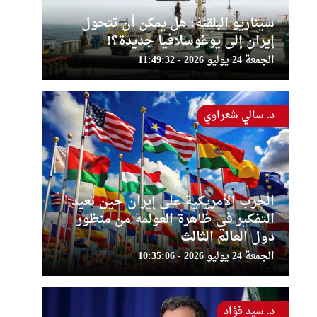
سيناريو البلقنة: هل يمكن أن تتحول
إيران إلى يوغوسلافيا جديدة؟!
الجمعة 24 يوليو 2026 - 11:49:32
د. سالي شعراوي
الحرب الأمريكية على إيران حين تعيد
التفكير في ظاهرة العولمة من منظور
دول العالم الثالث
الجمعة 24 يوليو 2026 - 10:35:06
د. سيد فؤاد