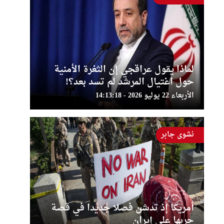
لماذا يقول عراقجي إن الثغرة الأمنية
حول اغتيال المرشد لم تسد بعد؟!
الأربعاء 22 يوليو 2026 - 14:13:18
نشوى جابر
أمريكا إذ تدشن فصلا جديدا في قصة
حربها على إيران