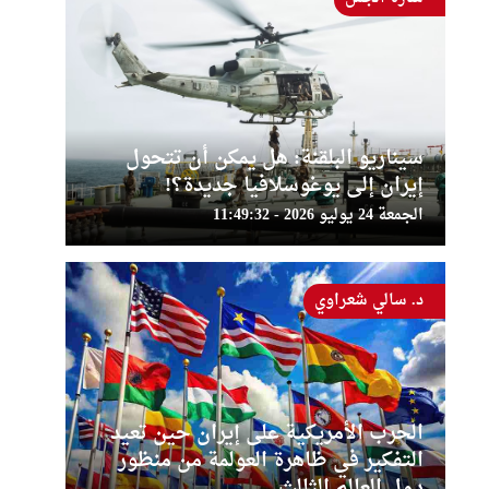
سيناريو البلقنة: هل يمكن أن تتحول
إيران إلى يوغوسلافيا جديدة؟!
الجمعة 24 يوليو 2026 - 11:49:32
د. سالي شعراوي
الحرب الأمريكية على إيران حين تعيد
التفكير في ظاهرة العولمة من منظور
دول العالم الثالث