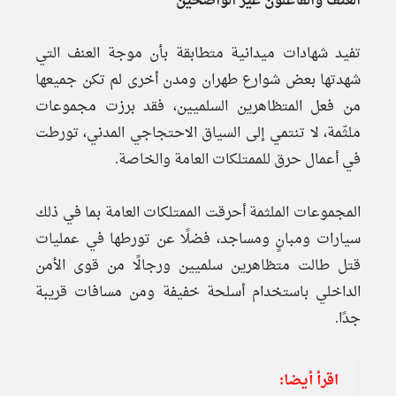
العنف والفاعلون غير الواضحين
تفيد شهادات ميدانية متطابقة بأن موجة العنف التي
شهدتها بعض شوارع طهران ومدن أخرى لم تكن جميعها
من فعل المتظاهرين السلميين، فقد برزت مجموعات
ملثّمة، لا تنتمي إلى السياق الاحتجاجي المدني، تورطت
في أعمال حرق للممتلكات العامة والخاصة.
المجموعات الملثمة أحرقت الممتلكات العامة بما في ذلك
سيارات ومبانٍ ومساجد، فضلًا عن تورطها في عمليات
قتل طالت متظاهرين سلميين ورجالًا من قوى الأمن
الداخلي باستخدام أسلحة خفيفة ومن مسافات قريبة
جدًا.
اقرأ أيضا: