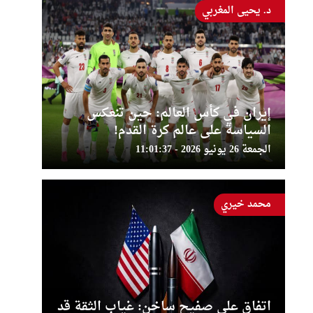
د. يحيى المغربي
إيران في كأس العالم: حين تنعكس
السياسة على عالم كرة القدم!
الجمعة 26 يونيو 2026 - 11:01:37
محمد خيري
اتفاق على صفيح ساخن: غياب الثقة قد