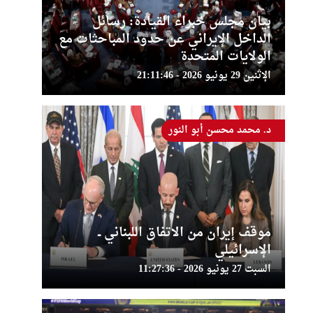
بيان مجلس خبراء القيادة: رسائل
الداخل الإيراني عن حدود المباحثات مع
الولايات المتحدة
الإثنين 29 يونيو 2026 - 21:11:46
د. محمد محسن أبو النور
موقف إيران من الاتفاق اللبناني ــ
الإسرائيلي
السبت 27 يونيو 2026 - 11:27:36