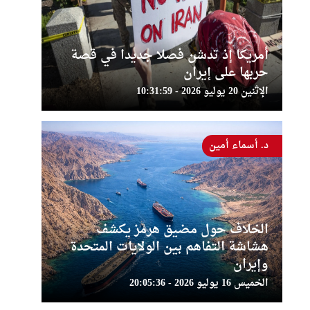
أمريكا إذ تدشن فصلا جديدا في قصة
حربها على إيران
الإثنين 20 يوليو 2026 - 10:31:59
د. أسماء أمين
الخلاف حول مضيق هرمز يكشف
هشاشة التفاهم بين الولايات المتحدة
وإيران
الخميس 16 يوليو 2026 - 20:05:36