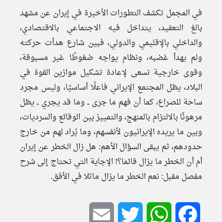
في المجمل تكشف التطورات الأخيرة في إيران عن مشهد
بالغ التعقيد، يتداخل فيه الاجتماعي بالاقتصادي،
والداخلي بالإقليمي والدولي، فبين شارع هدأت حركته
ولم يهدأ غضبه، ونظام يواجه ضغوطًا غير مسبوقة،
وقوى خارجية تسعى لإعادة تشكيل موازين القوة في
البلاد، يظل المجتمع الإيراني فاعلًا أساسيًا، وليس مجرد
ساحة للصراع، كما أن فهم ما جرى ــ وما قد يجري ــ يظل
مرهونًا بالالتزام بالمنهج، والتمييز بين الوقائع والسرديات،
وبين ما يريده الإيرانيون لأنفسهم، وما يُراد لهم من خارج
حدودهم، ثم يبقى السؤال الأهم: هل زال الخطر عن إيران
أم أن الخطر ما يزال قائما؟! الإجاية التي تحتاج إلى شرح
مفصل مقبل: نعم الخطر ما يزال ماثلا في الأفق.
Email
Twitter
WhatsApp
Facebook