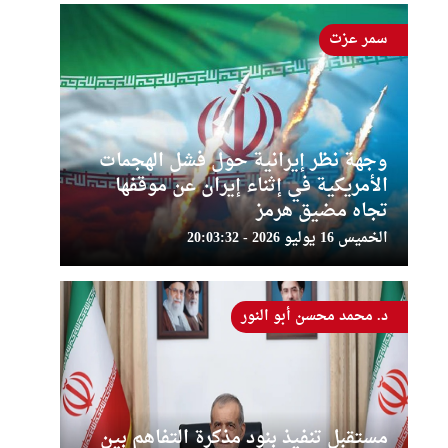
سمر عزت
وجهة نظر إيرانية حول فشل الهجمات
الأمريكية في إثناء إيران عن موقفها
تجاه مضيق هرمز
الخميس 16 يوليو 2026 - 20:03:32
د. محمد محسن أبو النور
مستقبل تنفيذ بنود مذكرة التفاهم بين