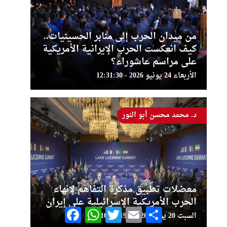
من ميدان الحرب إلى منابر الحسينيات..
كيف انعكست الحرب الإيرانية الأمريكية
على مراسم عاشوراء؟
الأربعاء 24 يونيو 2026 - 12:31:30
د. محمد محسن أبو النور
معضلات تطبيق مذكرة التفاهم لإنهاء
الحرب الأمريكية الإسرائيلية على إيران
Facebook
WhatsApp
Twitter
Email
Share
السبت 20 يونيو 2026 - 16:40:19