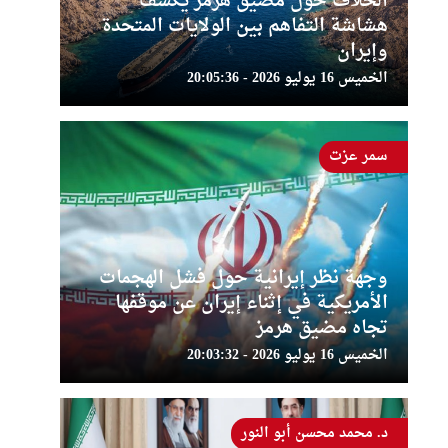
الخلاف حول مضيق هرمز يكشف
هشاشة التفاهم بين الولايات المتحدة
وإيران
الخميس 16 يوليو 2026 - 20:05:36
سمر عزت
وجهة نظر إيرانية حول فشل الهجمات
الأمريكية في إثناء إيران عن موقفها
تجاه مضيق هرمز
الخميس 16 يوليو 2026 - 20:03:32
د. محمد محسن أبو النور