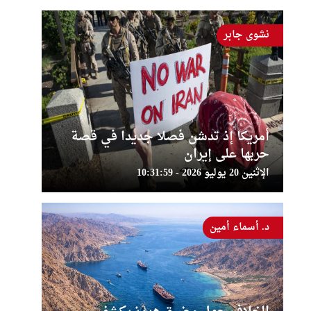
نشوى جابر
أمريكا إذ تدشن فصلا جديدا في قصة
حربها على إيران
الإثنين 20 يوليو 2026 - 10:31:59
د. أسماء أمين