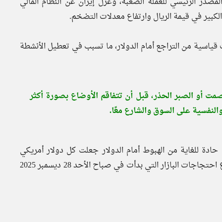
صدر الرئيسي للعملة الصعبة، وعزل إيران عن النظام المالي
 الكبير في قيمة الريال وارتفاع معدلات التضخم.
سجل الريال الإيراني في عام 2022، مستويات قياسية من التراجع أمام الدولار، ما تسبب في تعطيل الأنشطة
صمت أو الصبر الحذر، قبل أن تتفاقم الأوضاع بصورة أكثر
لنفسية على السوق والشارع معًا.
راني موجة جديدة حادة للغاية من الهبوط أمام الدولار جعلت كل دولار أمريكي
يضاهي نحو مليون ونصف المليون ريال إيراني، ما أدى إلى اندلاع احتجاجات البازار التي بدأت في صباح الأحد 28 ديسمبر 2025