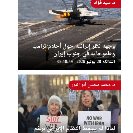
د. سيد فؤاد
وجهة نظر إيرانية حول أحلام ترامب
وطموحاته في جنوب إيران
الثلاثاء 28 يوليو 2026 - 09:18:59
د. محمد محسن أبو النور
لماذا لم يسقط النظام الإيراني برغم