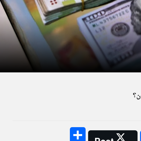
ن؟
Share
Post