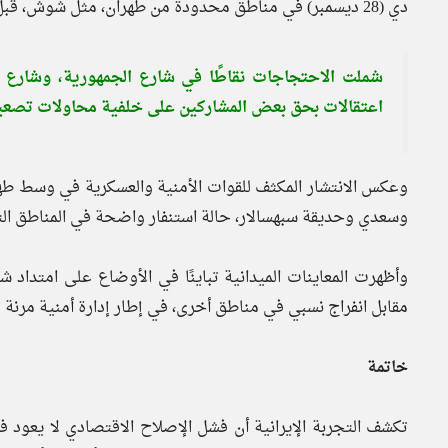
دي (28 ديسمبر) في مناطق محدودة من طهران، مثل شوش، قبل أن تتسع رقعتها جغرافيًا في اليوم التالي.
شملت الاحتجاجات نقاطًا في شارع الجمهورية، وشارع ا
اعتقالات بحق بعض المشاركين على خلفية محاولات تصعيد 
وعكس الانتشار المكثف للقوات الأمنية والعسكرية في وسط طه
وسعدي وحديقة سبهسالار، حالة استنفار واضحة في المناطق ا
وأظهرت المعاينات الميدانية تباينًا في الأوضاع على امتداد
مقابل انفراج نسبي في مناطق أخرى، في إطار إدارة أمنية مرنة 
خاتمة
تكشف التجربة الإيرانية أن فشل الإصلاح الاقتصادي لا يعود ف