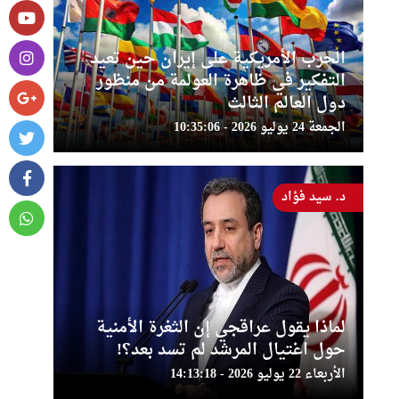
الحرب الأمريكية على إيران حين تعيد
التفكير في ظاهرة العولمة من منظور
دول العالم الثالث
الجمعة 24 يوليو 2026 - 10:35:06
د. سيد فؤاد
لماذا يقول عراقجي إن الثغرة الأمنية
حول اغتيال المرشد لم تسد بعد؟!
الأربعاء 22 يوليو 2026 - 14:13:18