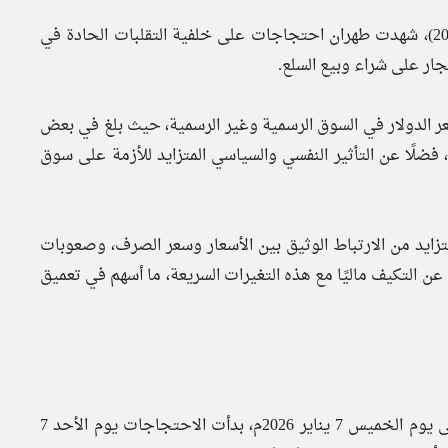
مع دخول شهر دي 1404 هـ. ش. (بالتقويم الميلادي: ديسمبر 2025)، شهدت طهران احتجاجات على خلفية التقلبات الحادة في
تجار على شراء وبيع السلع.
ر الدولار في السوق الرسمية وغير الرسمية، حيث بلغ في بعض
لف ريال)، فضلًا عن التأثير النفسي والسياسي المتزايد للأزمة على سوق
زايد من الارتباط الوثيق بين الأسعار وسعر الصرف، وصعوبات
ن التكيف ماليًا مع هذه التغيرات السريعة، ما أسهم في تعميق
وفقًا للصور والتقارير المنشورة في وسائل الإعلام المحلية، حتى يوم الخميس 7 يناير 2026م، بدأت الاحتجاجات يوم الأحد 7