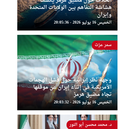
الخلاف حول مضيق هرمز يكشف
هشاشة التفاهم بين الولايات المتحدة
وإيران
الخميس 16 يوليو 2026 - 20:05:36
سمر عزت
وجهة نظر إيرانية حول فشل الهجمات
الأمريكية في إثناء إيران عن موقفها
تجاه مضيق هرمز
الخميس 16 يوليو 2026 - 20:03:32
د. محمد محسن أبو النور