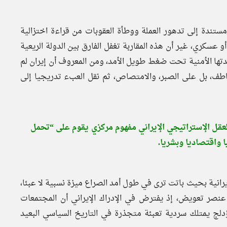
ستندة إلى تدهور العملة ووطأة العقوبات من قراءة اختزالية
 عسكري، غير أن هذه المقاربة تغفل الفارق بين الدولة الريعية
دتها الأمنية تحت ضغط طويل الأمد، ومن المعروف أن إيران لم
خاطف، بل على الصبر، والامتصاص، ثم نقل العبء تدريجيا إلى
لإيرانية (1980–1988م)، تشكل في العقل الإستراتيجي الإيراني مفهوم مركزي يقوم على “تحمل
 واقتصاديا وبشريا.
يرانية بحيث باتت ترى في طول أمد الصراع ميزة نسبية لا عبئا،
عنصر تعويض، إذ يفترض في الإدراك الإيراني أن المجتمعات
ؤدلج يمتلك سردية تعبئة متجذرة في التاريخ السياسي البعيد