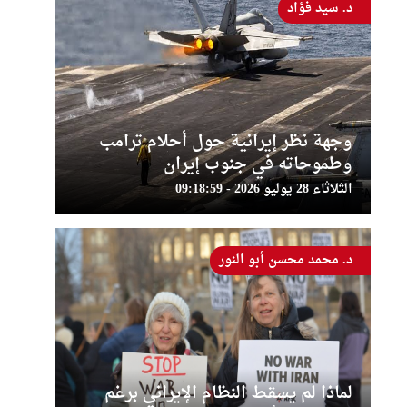
د. سيد فؤاد
وجهة نظر إيرانية حول أحلام ترامب
وطموحاته في جنوب إيران
الثلاثاء 28 يوليو 2026 - 09:18:59
د. محمد محسن أبو النور
لماذا لم يسقط النظام الإيراني برغم