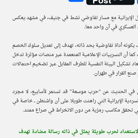
احل الإيرانية مع مسار تفاوضي نشط في جنيف، في مشهد يعكس
 العسكري في آن واحد معا.
صف بكونه أداة تفاوضية بحد ذاته، تهدف إلى تعديل سلوك الخصم
كما أن التسريبات الإعلامية المتعمدة عبر منصات مؤثرة تدخل
ة إدارة الإدراك Perception Management حيث يُعاد تشكيل البيئة النفسية للطرف المقابل عبر تضخيم احتمالات
صنع القرار في طهران.
ثل في الحديث عن “حرب موسعة” قد تستمر لأسابيع، لا مجرد
دية الإيرانية التي راهنت طويلا على أن واشنطن ــ خاصة في
 التي تحقق مكاسب رمزية من دون الانخراط في صراع ممتد.
الاستعداد لحرب طويلة يمثل في ذاته رسالة مضادة تهدف