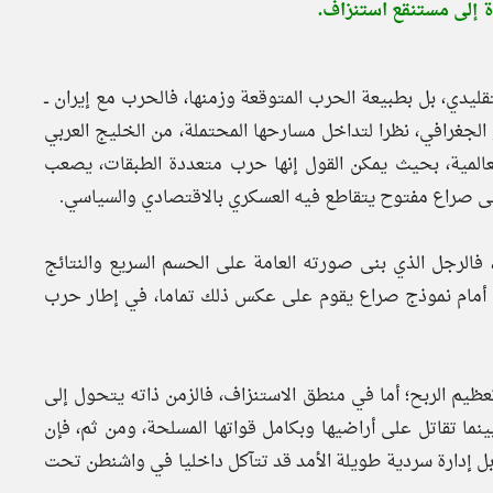
دة إلى مستنقع استنزاف.
تقليدي، بل بطبيعة الحرب المتوقعة وزمنها، فالحرب مع إيران ــ
 الجغرافي، نظرا لتداخل مسارحها المحتملة، من الخليج العربي
العالمية، بحيث يمكن القول إنها حرب متعددة الطبقات، يصعب
ى صراع مفتوح يتقاطع فيه العسكري بالاقتصادي والسياسي.
، فالرجل الذي بنى صورته العامة على الحسم السريع والنتائج
لية فنزويلا يوم 3 يناير 2026م، يجد نفسه أمام نموذج صراع يقوم على عكس ذلك تماما، في إطار حرب
ظيم الربح؛ أما في منطق الاستنزاف، فالزمن ذاته يتحول إلى
نما تقاتل على أراضيها وبكامل قواتها المسلحة، ومن ثم، فإن
بل إدارة سردية طويلة الأمد قد تتآكل داخليا في واشنطن تحت