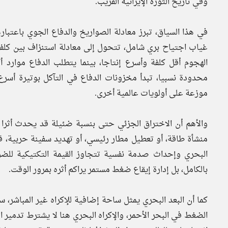
وفي تاريخ الثورة الإيرانية القريب.
في هذا السياق، تبرز معادلة الصواريخ والدفاع الجوي باعتبا
غياب اجتياح بري شامل، تتحول إلى معادلة استنزاف بين كلف
الهجوم أقل كلفة وأسرع إنتاجا، بينما يتطلب الدفاع موارد أ
محدودة نسبيا، تبدأ مخزونات الدفاع في التآكل بوتيرة أس
موزعة على أولويات عالمية أخرى.
والأهم أن الاختراق الجزئي حتى بنسبة ضئيلة قد يحدث أثرا
منشأة طاقة، أو تعطيل مطار رئيسي، أو تهديد سفينة حربية، ق
البحري وإحداث صدمة نفسية تتجاوز القيمة التكتيكية للضر
بالكامل، بل إدارة إيقاع ضغط مستمر يراكم أثره بمرور الوقت.
كما أن البعد البحري يمثل ساحة إضافية للإكراه غير المباشر،
الضغط في البحر الأحمر، والإكراه البحري هنا لا يشترط تدمي