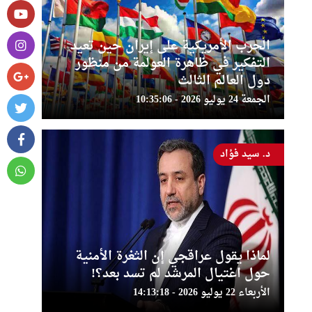
الحرب الأمريكية على إيران حين تعيد
التفكير في ظاهرة العولمة من منظور
دول العالم الثالث
الجمعة 24 يوليو 2026 - 10:35:06
د. سيد فؤاد
لماذا يقول عراقجي إن الثغرة الأمنية
حول اغتيال المرشد لم تسد بعد؟!
الأربعاء 22 يوليو 2026 - 14:13:18