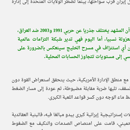
 إيران قرب سواحلها، بينما تضطر الولايات المتحدة إلى إدارة
عند إسقاط هذه المعادلات على توازنات عام 2026، يتضح أن المشهد يختلف جذريا عن حربي 1991 و2003 ضد العراق،
ولة نسبيا، أما اليوم فهي تدير شبكة التزامات عالمية
 فإن أي استنزاف في مسرح الخليج سينعكس بالضرورة على
اسي إلى مستويات تتجاوز الحسابات المحلية.
ما مع منطق الإدارة الأمريكية، حيث يتحقق استعراض القوة دون
لسقف، تليها ضربة مقابلة مضبوطة، ثم عودة إلى مسار الضغط
ماء الوجه دون كسر قواعد اللعبة الكبرى.
إستراتيجية إيرانية كبرى يبدو مبالغا فيه، فالبنية العقائدية
ه الخميني، قامت على امتصاص الصدمات والتكيف مع الضغوط