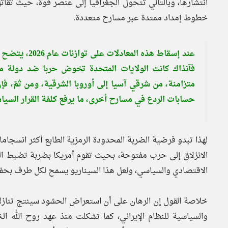
انتشارها، وبالتالي تتحول الجغرافيا إلى عنصر قوة، حيث تقاتل
خطوط إمداد ممتدة عبر مسارح متعددة.
فآنذاك كانت الولايات المتحدة تخوض حربا ضد دولة معز
متزامنة، من شرقي آسيا إلى أوروبا الشرقية، ومن ثمّ،
حسابات الردع في مسارح أخرى، ما يرفع كلفة القرار السي
لهذا تبدو فرضية الضربة المحدودة الرمزية الطابع أكثر انسجا
الانزلاق إلى حرب مفتوحة، بحيث تقوم أمريكا بضربة تضبط ا
الاقتصادي والسياسي، ولعل هذا السيناريو يسمح لكل طرف بحفظ 
خلاصة القول إن الرهان على أن استعراض الحشود سينتج تنازلات 
والسياسية للنظام الإيراني، كما تشكلت منذ عهد روح الل