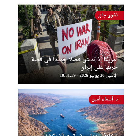
نشوى جابر
أمريكا إذ تدشن فصلا جديدا في قصة
حربها على إيران
الإثنين 20 يوليو 2026 - 10:31:59
د. أسماء أمين