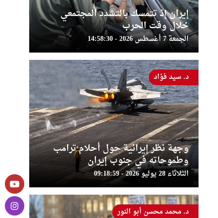
إيران إذ تتمسك بالتشدد المجتمعي
خلال وقت الحرب
الجمعة 7 أغسطس 2026 - 14:58:30
د. سيد فؤاد
وجهة نظر إيرانية حول أحلام ترامب
وطموحاته في جنوب إيران
الثلاثاء 28 يوليو 2026 - 09:18:59
د. محمد محسن أبو النور