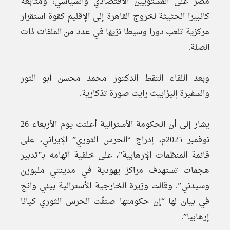
مصر على المستويين الاقتصادي والسياسي، ومتابعة
كانبيرا الحثيثة لخروج القاهرة إلى الإقليم كقوة استقرار
مركزية تلعب دورا وسيطا نزيها في عدد من الملفات ذات
الصلة.
وبعد اللقاء التقط الدكتور محمد محسن أبو النور
والسفيرة إليزابيث رايت صورة تذكارية.
يشار إلى أن الحكومة الأسترالية أعلنت يوم الأربعاء 26
نوفمبر 2025م، إدراج “الحرس الثوري” الإيراني، على
قائمة المنظمات الإرهابية”، على خلفية اتهامه بـ”تدبير
هجمات تستهدف مراكز يهودية في مدينتي ملبورن
وسيدني”. وقالت وزيرة الخارجية الأسترالية بيني وانج
في بيان لها “إن حكومتها صنفّت الحرس الثوري كيانا
إرهابيا”.