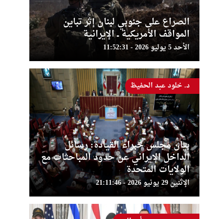
الصراع على جنوبي لبنان إثر تباين
المواقف الأمريكية ــ الإيرانية
الأحد 5 يوليو 2026 - 11:52:31
د. خلود عبد الحفيظ
بيان مجلس خبراء القيادة: رسائل
الداخل الإيراني عن حدود المباحثات مع
الولايات المتحدة
الإثنين 29 يونيو 2026 - 21:11:46