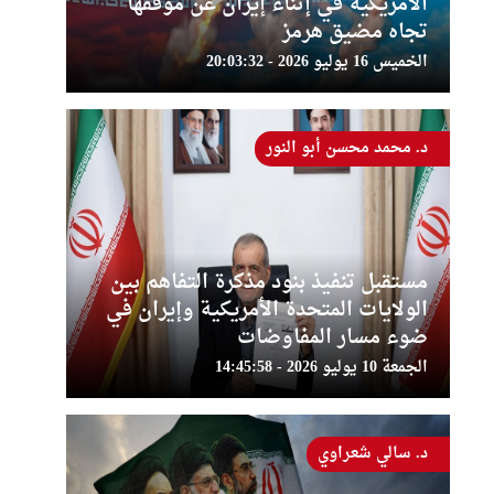
الأمريكية في إثناء إيران عن موقفها
تجاه مضيق هرمز
الخميس 16 يوليو 2026 - 20:03:32
د. محمد محسن أبو النور
مستقبل تنفيذ بنود مذكرة التفاهم بين
الولايات المتحدة الأمريكية وإيران في
ضوء مسار المفاوضات
الجمعة 10 يوليو 2026 - 14:45:58
د. سالي شعراوي