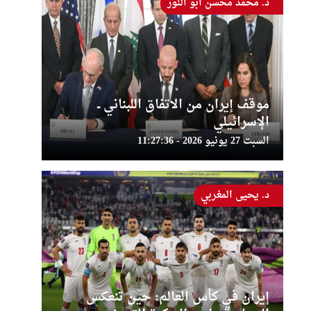
د. محمد محسن أبو النور
موقف إيران من الاتفاق اللبناني ــ
الإسرائيلي
السبت 27 يونيو 2026 - 11:27:36
د. يحيى المغربي
إيران في كأس العالم: حين تنعكس