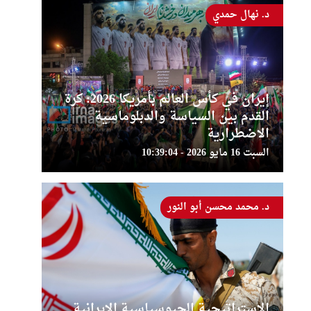
د. نهال حمدي
إيران في كأس العالم بأمريكا 2026: كرة
القدم بين السياسة والدبلوماسية
الاضطرارية
السبت 16 مايو 2026 - 10:39:04
د. محمد محسن أبو النور
الإستراتيجية الجيوسياسية الإيرانية