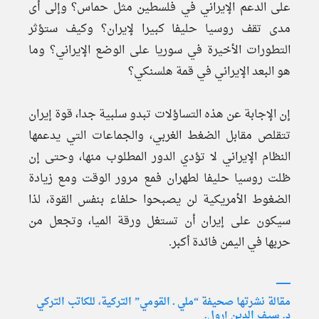
على الدعم الإيراني في فلسطين مثل حماس؟ وإلى أى
مدى تقف روسيا حليفا كبيرا لإيران؟ وكيف ستؤثر
التطورات الأخيرة في سوريا على الوضع الإيراني؟ وما
هو البعد الإيراني في قمة هلسنكي؟
إن الإجابة عن هذه التساؤلات تبدو سلبية جدا، قوة إيران
تتقلص مقابل الضغط الغربي، والجماعات التي يدعمها
النظام الإيراني لا تؤدي الدور المطلوب منها، وحتى إن
ظلت روسيا حليفا لطهران فمع مرور الوقت ومع زيادة
الضغوط الأمريكية لن يصبحوا حلفاء بنفس القوة، لذا
سيكون على إيران أن تستغل ورقة الميا، وتجعل من
حربها في اليمن فائدة أكبر.
ــــــــــ
مقالة نشرتها صحيفة “ملي ـ القومي” التركية، للكاتب التركي
د. سيف الدين إرول.