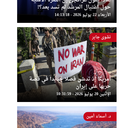
لماذا يقول عراقجي إن الثغرة الأمنية
حول اغتيال المرشد لم تسد بعد؟!
الأربعاء 22 يوليو 2026 - 14:13:18
نشوى جابر
أمريكا إذ تدشن فصلا جديدا في قصة
حربها على إيران
الإثنين 20 يوليو 2026 - 10:31:59
د. أسماء أمين