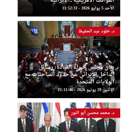
المواقف الأمريكية ــ الإيرانية
الأحد 5 يوليو 2026 - 11:52:31
د. خلود عبد الحفيظ
بيان مجلس خبراء القيادة: رسائل
الداخل الإيراني عن حدود المباحثات مع
الولايات المتحدة
الإثنين 29 يونيو 2026 - 21:11:46
د. محمد محسن أبو النور