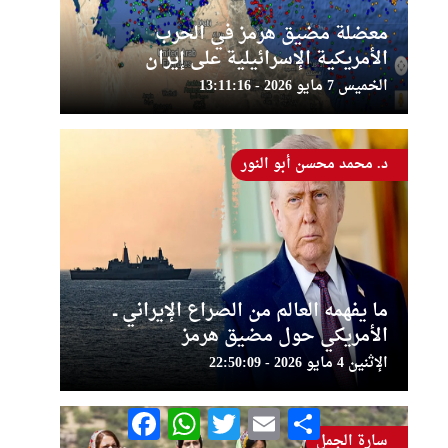
معضلة مضيق هرمز في الحرب
الأمريكية الإسرائيلية على إيران
الخميس 7 مايو 2026 - 13:11:16
د. محمد محسن أبو النور
ما يفهمه العالم من الصراع الإيراني ــ
الأمريكي حول مضيق هرمز
الإثنين 4 مايو 2026 - 22:50:09
Facebook
WhatsApp
Twitter
Email
Share
سارة الجمل