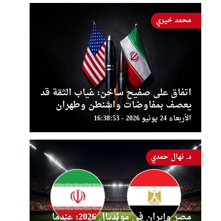
محمد خيري
اتفاق على صفيح ساخن: غياب الثقة قد
يعصف بمفاوضات واشنطن وطهران
الأربعاء 24 يونيو 2026 - 16:38:53
د. نهال حمدي
مصر وإيران في مونديال 2026: عندما