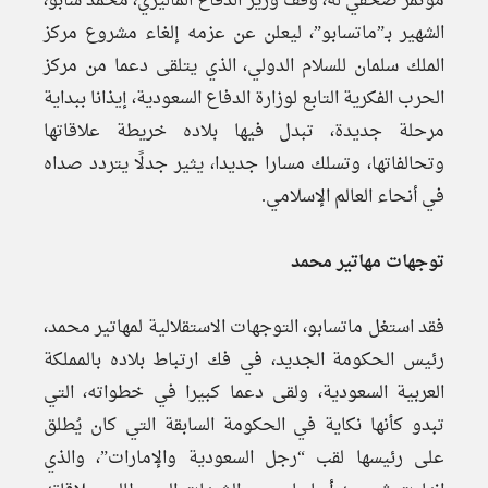
مؤتمر صحفي له، وقف وزير الدفاع الماليزي، محمد سابو،
الشهير بـ”ماتسابو”، ليعلن عن عزمه إلغاء مشروع مركز
الملك سلمان للسلام الدولي، الذي يتلقى دعما من مركز
الحرب الفكرية التابع لوزارة الدفاع السعودية، إيذانا ببداية
مرحلة جديدة، تبدل فيها بلاده خريطة علاقاتها
وتحالفاتها، وتسلك مسارا جديدا، يثير جدلًا يتردد صداه
في أنحاء العالم الإسلامي.
توجهات مهاتير محمد
فقد استغل ماتسابو، التوجهات الاستقلالية لمهاتير محمد،
رئيس الحكومة الجديد، في فك ارتباط بلاده بالمملكة
العربية السعودية، ولقى دعما كبيرا في خطواته، التي
تبدو كأنها نكاية في الحكومة السابقة التي كان يُطلق
على رئيسها لقب “رجل السعودية والإمارات”، والذي