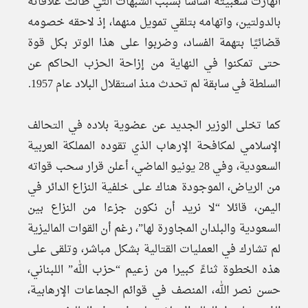
انهارت شعبيته أساسا بسبب الشبهات التي طالت علاقاته
بالدولتين، واتهامه بتلقي تمويل منهما، إذ لاحقه خصومه
قضائيًا بتهمة الفساد، وضربوا على هذا الوتر بكل قوة
حتى تمكنوا في النهاية من إزاحة الحزب الحاكم عن
السلطة في سابقة لم تحدث منذ استقلال البلاد عام 1957.
كما تخلى الوزير الجديد عن عضوية بلاده في التحالف
الإسلامي لمكافحة الإرهاب الذي تقوده المملكة العربية
السعودية، وفي 28 يونيو الماضي، أعلن قرار سحب قواته
من الرياض، الموجودة هناك على خلفية النزاع الدائر في
اليمن، قائلا “لا نريد أن نكون جزءا من النزاع بين
السعودية والبلدان المجاورة لها”، رغم أن القوات الماليزية
لم تشارك في العمليات القتالية بشكل مباشر، وتلقى على
هذه الخطوة ثناءً كبيرا من زعيم “حزب الله” اللبناني،
حسن نصر الله، المنصف في قوائم الجماعات الإرهابية،