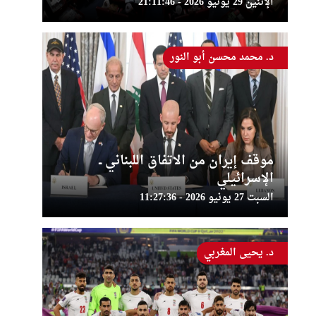
الإثنين 29 يونيو 2026 - 21:11:46
د. محمد محسن أبو النور
موقف إيران من الاتفاق اللبناني ــ
الإسرائيلي
السبت 27 يونيو 2026 - 11:27:36
د. يحيى المغربي