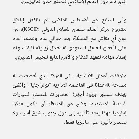
الذي دعا دول العالم الإسلامي لتحذو حذو الماليزيين.
وفي السابع من أغسطس الماضي تم بالفعل إغلاق
مشروع مركز الملك سلمان للسلام الدولي (KSCIP)، من
دون أي نقاش مع المملكة، بعد حوالي عام ونصف العام
على افتتاح العاهل السعودي له خلال زيارته للبلاد، وتم
إسناد مهامه لمعهد الدفاع والأمن التابع للجيش الماليزي.
وتوقفت أعمال الإنشاءات في المركز الذي خُصصت له
مساحة 40 فدانا في العاصمة الإدارية “بوتراجايا”، وأنشئ
بهدف تنسيق جهود أجهزة المخابرات للتصدي للتيارات
الدينية المتشددة، وكان من المنتظر أن يكون مركزا
إقليميا مهمًا يمتد تأثيره إلى دول جنوب شرق آسيا، ولا
يقتصر تأثيره على ماليزيا فقط.