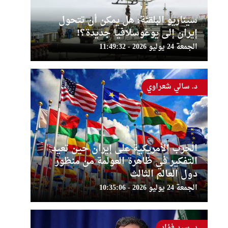
سيناريو البلقنة: هل يمكن أن تتحول
إيران إلى يوغوسلافيا جديدة؟!
الجمعة 24 يوليو 2026 - 11:49:32
د. سالي شعراوي
الحرب الأمريكية على إيران حين تعيد
التفكير في ظاهرة العولمة من منظور
دول العالم الثالث
الجمعة 24 يوليو 2026 - 10:35:06
د. سيد فؤاد