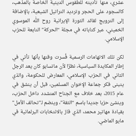
عشري، منها تأديته للطقوس الدينية الخاصة بالمذهب،
كالسجود على الحجر وترديد التراتيل الشيعية، بالإضافة
إلى الترويج لقائد الثورة الإيرانية روح الله الموسوي
الخميني، عبر كتاباته في مجلة “الحركة” التابعة للحزب
الإسلامي.
لكن تلك الاتهامات الرسمية فُسرت وقتها بأنها تأتي في
إطار المكايدة السياسية، نظرًا لأن ماتسابو كان يعد الرجل
الثاني في الحزب الإسلامي، المعارض للحكومة، والذي
يتبنى فكر جماعة الإخوان المسلمين، قبل أن ينشق في
عام 2015، بعد خلاف مع الجناح المتشدد داخل الحزب،
وينشئ حزبا جديدا باسم “الثقة”، وينضم لـ”تحالف الأمل”
بقيادة مهاتير محمد، الذي فاز بالانتخابات البرلمانية في
مايو الماضي.