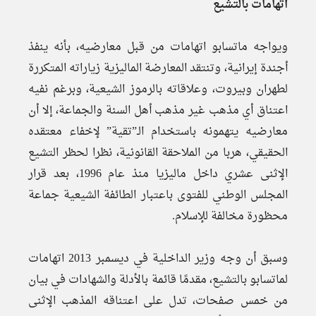
اتهامات بالتشيع
ويواجه ماتسابو اتهامات من قبل معارضيه، بأنه ينفذ
أجندة إيرانية، وتنتقد المعارضة الماليزية زياراته المتكررة
لطهران وبيروت، وعلاقاته بالرموز الشيعية، وبرغم نفيه
اعتناق أي مذهب غير مذهب أهل السنة والجماعة، إلا أن
معارضيه يتهمونه باستخدام الـ”تقية” لإخفاء معتقده
الحقيقي، هربا من الملاحقة القانونية، نظرا لحظر التشيع
الإثنى عشري داخل ماليزيا منذ عام 1996، بعد قرار
المجلس الوطني للفتوى باعتبار الطائفة الشيعية جماعة
محظورة مخالفة للإسلام.
وسبق أن وجه وزير الداخلية في ديسمبر 2013 اتهامات
لماتسابو بالتشيع، مقدمًا قائمة بالأدلة والشهادات في بيان
من خمس صفحات، تدل على اعتناقه المذهب الإثنى