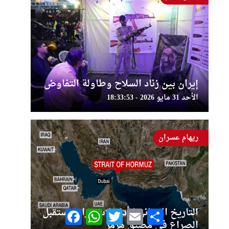
إيران بين زناد السلاح وطاولة التفاوض
الأحد 31 مايو 2026 - 18:33:53
ريهام عسران
التاريخ الإيراني كأداة لاستقراء مستقبل
Facebook
WhatsApp
Twitter
Email
Share
الصراع في مضيق هرمز