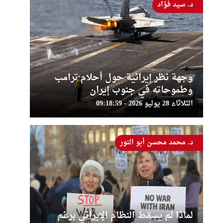
د. سيد فؤاد
وجهة نظر إيرانية حول أحلام ترامب
وطموحاته في جنوب إيران
الثلاثاء 28 يوليو 2026 - 09:18:59
د. محمد محسن أبو النور
لماذا لم يسقط النظام الإيراني برغم