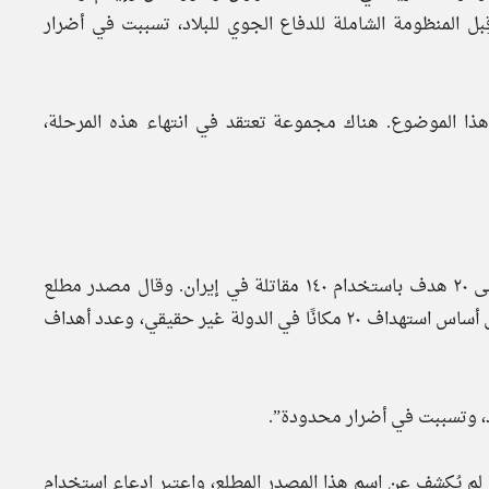
بل المنظومة الشاملة للدفاع الجوي للبلاد، تسببت في أضرار
ذا الموضوع. هناك مجموعة تعتقد في انتهاء هذه المرحلة،
ادعى المسؤولون ووسائل الإعلام الإسرائيلية أنه تم الهجوم على ٢٠ هدف باستخدام ١٤٠ مقاتلة في إيران. وقال مصدر مطلع
لمراسل وكالة أنباء تسنيم: “ادعاء الجيش الإسرائيلي القائم على أساس استهداف ٢٠ مكانًا في الدولة غير حقيقي، وعدد أهداف
د، وتسببت في أضرار محدودة”.
لم يُكشف عن اسم هذا المصدر المطلع، واعتبر ادعاء استخدام