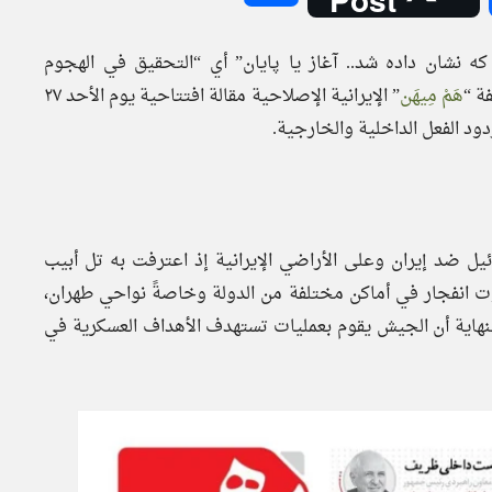
ه نشان داده شد.. آغاز يا پایان” أي “التحقيق في الهجوم
ة “
هَمْ مِيهَن
” الإيرانية الإصلاحية مقالة افتتاحية يوم الأحد ٢٧
ن قِبل إسرائيل ضد إيران وعلى الأراضي الإيرانية إذ اعترفت به تل أبيب
ت انفجار في أماكن مختلفة من الدولة وخاصةً نواحي طهران،
لنهاية أن الجيش يقوم بعمليات تستهدف الأهداف العسكرية في