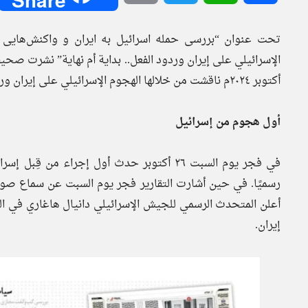
تحت عنوان “بررسی حمله اسرائیل به ایران و واکنش‌هایی ک
الإسرائيلي على إيران وردود الفعل.. بداية أم نهاية” نشرت صحيف
أكتوبر ٢٠٢٤م ناقشت من خلالها الهجوم الإسرائيلي على إيران وردود الفعل الداخلية والخارجية.
أول هجوم من إسرائيل
في فجر يوم السبت ٢٦ أكتوبر حدث أول إجراء م
رسميًا. في حين أشارت التقارير فجر يوم السبت عن سماع صو
أعلن المتحدث الرسمي للجيش الإسرائيلي دانيال هاغاري في ا
إيران.