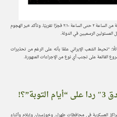
سُمع صوت أول الانفجارات في طهران وخاصةً في غرب العاصمة من الساعة ٢ حتى الساعة ٢:١٠ فجرًا تقريبًا. وتأكد خبر الهجوم
 المسئولين الرسميين في الدولة.
لًا: “نحيط الشعب الإيراني علمًا بأنه على الرغم من تحذيرات
شروع القائمة على تجنب أي نوع من الإجراءات المتهورة.
بة”؟!
لمراكز العسكرية في محافظات طهران وخوزستان وإيلام وأثناء