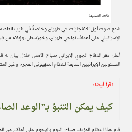
غلاف الصحيفة
الإسرائيلي على أهداف نواحي طهران، وخوزستان، وإيلام من قِبل
أعلن مقر الدفاع الجوي الإيراني صباح الأمس خلال بيان له قائ
المسئولين الإيرانيين السابقة للنظام الصهيوني المجرم وغير الم
اقرأ أيضا:
كيف يمكن التنبؤ بـ”الوعد الصادق 3″ ردا على “أيام التو
قام هذا النظام المزيف صباح اليوم بالهجوم على أماكن من ا