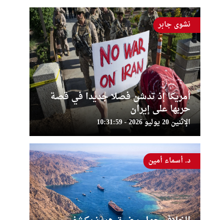
نشوى جابر
أمريكا إذ تدشن فصلا جديدا في قصة
حربها على إيران
الإثنين 20 يوليو 2026 - 10:31:59
د. أسماء أمين