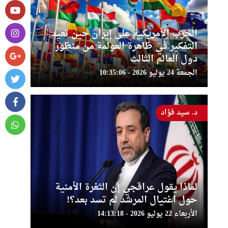
الحرب الأمريكية على إيران حين تعيد
التفكير في ظاهرة العولمة من منظور
دول العالم الثالث
الجمعة 24 يوليو 2026 - 10:35:06
د. سيد فؤاد
لماذا يقول عراقجي إن الثغرة الأمنية
حول اغتيال المرشد لم تسد بعد؟!
الأربعاء 22 يوليو 2026 - 14:13:18