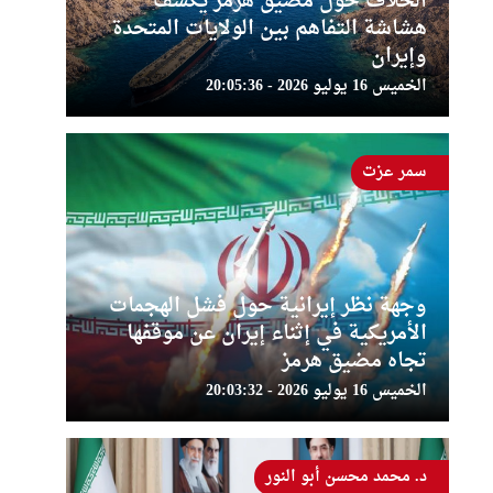
الخلاف حول مضيق هرمز يكشف
هشاشة التفاهم بين الولايات المتحدة
وإيران
الخميس 16 يوليو 2026 - 20:05:36
سمر عزت
وجهة نظر إيرانية حول فشل الهجمات
الأمريكية في إثناء إيران عن موقفها
تجاه مضيق هرمز
الخميس 16 يوليو 2026 - 20:03:32
د. محمد محسن أبو النور