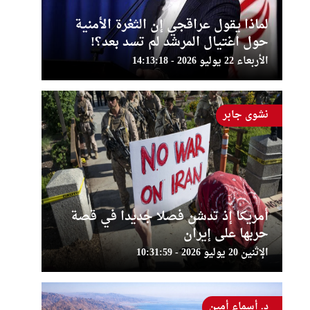
لماذا يقول عراقجي إن الثغرة الأمنية
حول اغتيال المرشد لم تسد بعد؟!
الأربعاء 22 يوليو 2026 - 14:13:18
نشوى جابر
أمريكا إذ تدشن فصلا جديدا في قصة
حربها على إيران
الإثنين 20 يوليو 2026 - 10:31:59
د. أسماء أمين