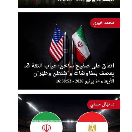
محمد خيري
اتفاق على صفيح ساخن: غياب الثقة قد
يعصف بمفاوضات واشنطن وطهران
الأربعاء 24 يونيو 2026 - 16:38:53
د. نهال حمدي