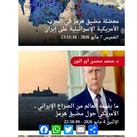
معضلة مضيق هرمز في الحرب
الأمريكية الإسرائيلية على إيران
الخميس 7 مايو 2026 - 13:11:16
د. محمد محسن أبو النور
ما يفهمه العالم من الصراع الإيراني ــ
الأمريكي حول مضيق هرمز
الإثنين 4 مايو 2026 - 22:50:09
Facebook
WhatsApp
Twitter
Email
Share