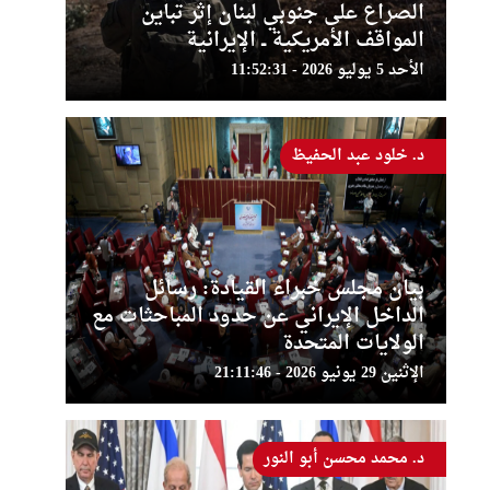
الصراع على جنوبي لبنان إثر تباين
المواقف الأمريكية ــ الإيرانية
الأحد 5 يوليو 2026 - 11:52:31
د. خلود عبد الحفيظ
بيان مجلس خبراء القيادة: رسائل
الداخل الإيراني عن حدود المباحثات مع
الولايات المتحدة
الإثنين 29 يونيو 2026 - 21:11:46
د. محمد محسن أبو النور