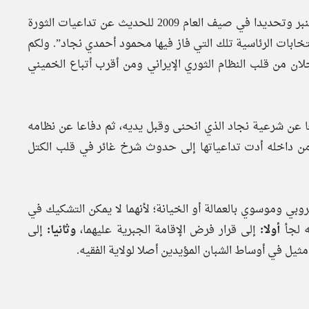
بعد عشرة أعوام بالتمام والكمال عاد خامنئي مرة أخرى إلى المنبر وتحديدا في صيف العام 2009 للحديث عن تداعيات الثورة
تخابات الرئاسية تلك التي فاز فيها محمود أحمدي نجاد”. ولكم
لان من قلب النظام الثوري الإيراني ومن أقرب أتباع الخميني
ا عن شرعية نجاد الذي انحنى وقبل يديه، ثم دفاعا عن نظامه
بعد 20 عاما من ولايته ثورة من داخله أدت تداعياتها إلى حدوث شرخ غائر في قلب الكتل
ي وموسوي بالعمالة أو الخيانة؛ لأنهما لا يمكن التشكيك في
ه لجأ
أولا:
إلى قرار فرض الإقامة الجبرية عليهما،
وثانيا:
إلى
مثيل في أوساط الشبان المؤيدين أصلا لولاية الفقيه.