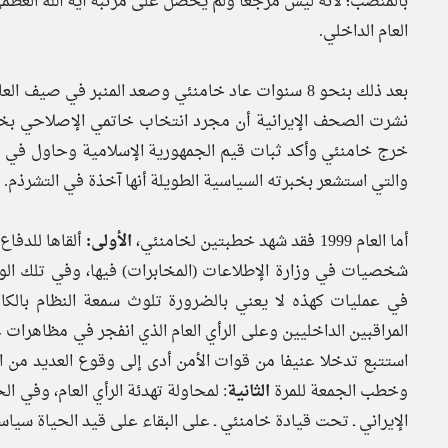
بالمنصب؛ لأنه ليس مرجعا ولم يحصل على مرتبة آية الله العظمى
العام الداخلي.
نشرت الصحف الإيرانية أن مجرد انتخاب خاتمي الإصلاحي بخطا
خرج خامنئي وأكد ثبات قيم الجمهورية الإسلامية وحاول في تلك 
والتي استشعر بخبرته السياسية الطويلة أنها آخذة في التشرذم.
أما العام 1999 فقد شهد خطبتين لخامنئي،
الأولى:
ألقاها للدفا
شخصيات في وزارة الإطلاعات (المخابرات) فيها، وفي تلك الو
في عمليات كهذه لا يعني بالضرورة تلوث سمعة النظام بالكا
استتبع تدخلا عنيفا من قوات الأمن أدى إلى وقوع العديد من 
وخطب الجمعة للمرة
الثانية
: لمحاولة تهدئة الرأي العام، وفي ا
الإيراني ـ تحت قيادة خامنئي ـ على البقاء على قيد الحياة سياسي