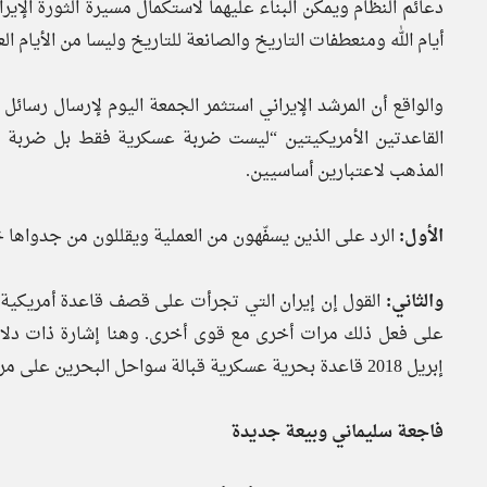
دعائم النظام ويمكن البناء عليهما لاستكمال مسيرة الثورة الإي
أيام الله ومنعطفات التاريخ والصانعة للتاريخ وليسا من الأيام الع
والواقع أن المرشد الإيراني استثمر الجمعة اليوم لإرسال رسائل
القاعدتين الأمريكيتين “ليست ضربة عسكرية فقط بل ضربة ل
المذهب لاعتبارين أساسيين.
الأول:
الرد على الذين يسفّهون من العملية ويقللون من جدواها خ
والثاني:
على فعل ذلك مرات أخرى مع قوى أخرى. وهنا إشارة ذات دلالة 
إبريل 2018 قاعدة بحرية عسكرية قبالة سواحل البحرين على مرمى من الصواريخ الإيرانية بطبيعة الحال.
فاجعة سليماني وبيعة جديدة