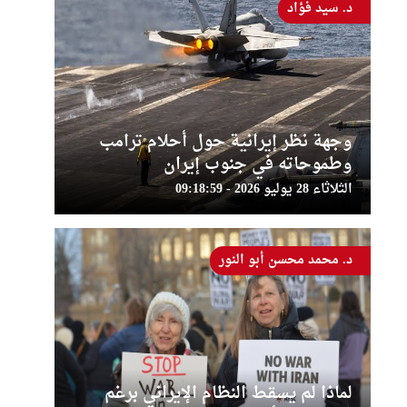
د. سيد فؤاد
وجهة نظر إيرانية حول أحلام ترامب
وطموحاته في جنوب إيران
الثلاثاء 28 يوليو 2026 - 09:18:59
د. محمد محسن أبو النور
لماذا لم يسقط النظام الإيراني برغم