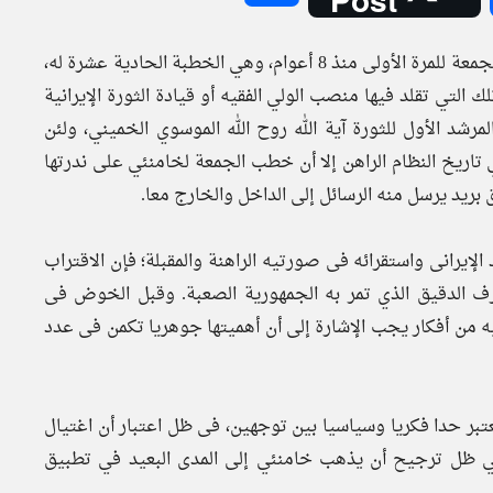
ألقى اليوم الجمعة المرشد الإيراني آية الله علي خامنئي خطبة الجمعة للمرة الأولى منذ 8 أعوام، وهي الخطبة الحادية عشرة له،
تلك التي تقلد فيها منصب الولي الفقيه أو قيادة الثورة الإيرانية
سلامية والمرشد الأول للثورة آية الله روح الله الموسوي الخميني، ولئن
اريخ النظام الراهن إلا أن خطب الجمعة لخامنئي على ندرتها
بريد يرسل منه الرسائل إلى الداخل والخارج معا.
لإيرانى واستقرائه فى صورتيه الراهنة والمقبلة؛ فإن الاقتراب
رف الدقيق الذي تمر به الجمهورية الصعبة. وقبل الخوض فى
 من أفكار يجب الإشارة إلى أن أهميتها جوهريا تكمن فى عدد
بر حدا فكريا وسياسيا بين توجهين، فى ظل اعتبار أن اغتيال
وفي ظل ترجيح أن يذهب خامنئي إلى المدى البعيد في تطبيق