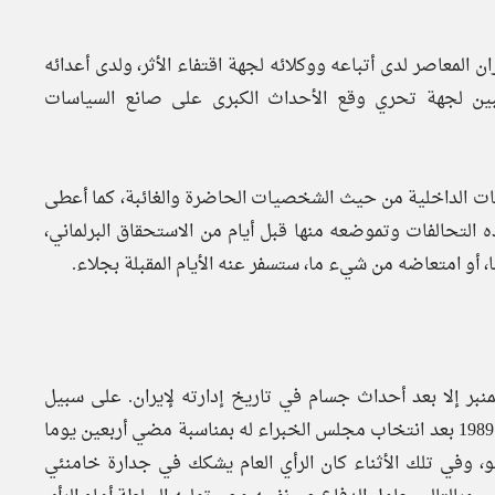
لمعاصر لدى أتباعه ووكلائه لجهة اقتفاء الأثر، ولدى أعدائه
اقبين لجهة تحري وقع الأحداث الكبرى على صانع السياسات
لفات الداخلية من حيث الشخصيات الحاضرة والغائبة، كما أعطى
تحالفات وتموضعه منها قبل أيام من الاستحقاق البرلماني،
، أو امتعاضه من شيء ما، ستسفر عنه الأيام المقبلة بجلاء.
منبر إلا بعد أحداث جسام في تاريخ إدارته لإيران. على سبيل
المثال: خطب خامنئي الجمعة للمرة الأولى كولي فقيه في العام 1989 بعد انتخاب مجلس الخبراء له بمناسبة مضي أربعين يوما
، وفي تلك الأثناء كان الرأي العام يشكك في جدارة خامنئي