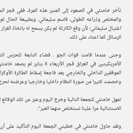
والمخلص وذراعه الطولى، قاسم سليماني. وبطبيعة الحال لم
اغتيال سليماني؛ لأن وقع الكارثة لم يكن يسمح له باتخاذ القرا
الرسائل كما اعتاد على ذلك.
وحتى عندما قامت قوات الجو ـ فضاء التابعة للحرس الث
الأمريكيتين في العراق فجر الأربع
الموقفين الداخلي والخارجي بعد فاجعة إسقاط الطائرة الأوكرا
وخصمت كثيرا من صورة النظام داخليا وخارجيا وعرضته لحرج ب
تمهل خامنئي للجمعة التالية وخرج اليوم وعبّر عن تلك الوقائع الم
الاستثنائية مرا علينا نستخلص منهما العبر”.
ولقد حاول خامنئي في خطبتي الجمعة اليوم التأكيد على أن 