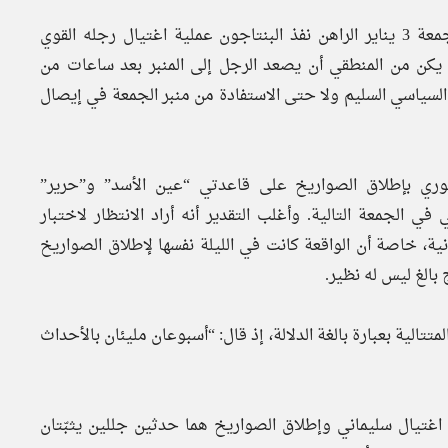
تأخر خامنئي في الصعود إلى المنبر هذه المرة، ففي فجر الجمعة 3 يناير الراهن نفذ البنتاجون عملية اغتيال رجله القوي
 يكن من المنطقي أن يصعد الرجل إلى المنبر بعد ساعات من
ر السياسي السليم ولا حتى الاستفادة من منبر الجمعة في إيصال
وري بإطلاق الصواريخ على قاعدتي “عين الأسد” و”حرير”
اء 8 يناير لم يصعد خامنئي في الجمعة التالية. وأغلب التقدير أنه أراد الانتظار لاختبار
نية، خاصة أن الواقعة كانت في الليلة نفسها لإطلاق الصواريخ
الغ ليس له نظير.
تتالية بعبارة بالغة الدلالة، إذ قال: “أسبوعان مليئان بالأحداث
اغتيال سليماني وإطلاق الصواريخ هما حدثين جللين يثبّتان