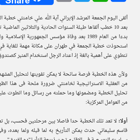
بعد 10 خطب ألقاها طيلة السنوات الحادية والثلاثين الماضية 
بدءا من العام 1989 بعد وفاة مؤسس الجمهورية الإ
استحوذت خطبة الجمعة في طهران على مكانة مهمة للغاية في ت
تنطوي على أهمية بالغة إذ اعتاد الرجل استخدام المنبر كصندوق 
ولأن هذه الخطبة فرصة سانحة لا يمكن تفويتها لتحليل المشهد ا
من العقلية الاستراتيجية لخامنئي ضرورة ملحة فى هذا الظ
تحليل الخطبة ومضمونها وما حملته من رسائل وما انطوت عليه
من العوامل المركزية:
أولا:
لا تعد تلك الخطبة حدا فاصلا بين مرحلتين فحسب، بل تعت
قاسم سليماني حدث يمكن التأريخ به لما قبله ولما بعده، 
سياسته التوسعية في الإقليم تحت ذريعة الثأر لـ”دم الفريق”.