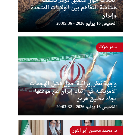
الخلاف حول مضيق هرمز يكشف
هشاشة التفاهم بين الولايات المتحدة
وإيران
الخميس 16 يوليو 2026 - 20:05:36
سمر عزت
وجهة نظر إيرانية حول فشل الهجمات
الأمريكية في إثناء إيران عن موقفها
تجاه مضيق هرمز
الخميس 16 يوليو 2026 - 20:03:32
د. محمد محسن أبو النور