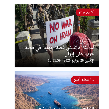
نشوى جابر
أمريكا إذ تدشن فصلا جديدا في قصة
حربها على إيران
الإثنين 20 يوليو 2026 - 10:31:59
د. أسماء أمين