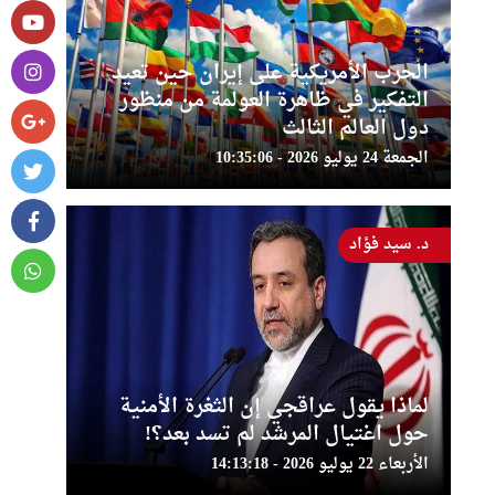
الحرب الأمريكية على إيران حين تعيد
التفكير في ظاهرة العولمة من منظور
دول العالم الثالث
الجمعة 24 يوليو 2026 - 10:35:06
د. سيد فؤاد
لماذا يقول عراقجي إن الثغرة الأمنية
حول اغتيال المرشد لم تسد بعد؟!
الأربعاء 22 يوليو 2026 - 14:13:18