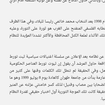
، وبالتالي حاول الدفاع عن نفسه وعن توليه السلطة أمام الرأي
بعد ذلك بنحو 8 سنوات عاد خامنئي وصعد المنبر في صيف العام 1998 بعد انتخاب محمد خاتمي رئيسا للبلاد، وفي هذا الظرف
به الفلسفي المنفتح على الغرب هو ثورة على الثورة، وعليه
الأثناء لملمة الكتل المحافظة والأكثر تشددا المؤيدة للنظام
ع عن نظامه بعد الإعلان عن سلسلة اغتيالات سياسية ثبت تورط
اقعة حاول المرشد أن يقول إن ثبوت تورط العناصر الحكومية
مل، وفي الحقيقة لم تنطل تلك الكلمات وقتها على كثير من
المراقبين الداخليين وعلى الرأي العام الذي انفجر في مظاهرات عارمة بدأت من جامعة طهران كالعادة يوم 8 يوليو 1999 وهو ما
الضحايا بين مصاب وقتيل؛ لذلك كسر خامنئي عزلته عن المنبر
لحقيقة كانت تلك الموجة الثورية أول اختبار حقيقي لقدرة النظام
ا.