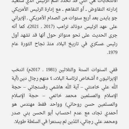
الانتخابات هي التي قد تحدد اسم الرئيس الذي ستعيد
إدارته التفاوض ــ أو التفاهم ــ مع إدارة الرئيس الأمريكي
جو بايدن بعد أربع سنوات من الصدام الأمريكي ـ الإيراني
على عهد الرئيس دونالد ترامب (2017 ـ 2021)، كما أنه
جرى الحديث على نحو متواتر حول أنها قد تشهد أول
رئيس عسكري في تاريخ البلاد منذ نجاح الثورة عام
1979.
ففي السنوات الستة والثلاثين (1981 ـ 2017م) انتخب
الإيرانيون ٥ أشخاص لرئاسة البلاد، ٤ منهم رجال دين (آية
الله علي خامنئي – آية الله هاشمي رفسنجاني – حجة
الإسلام والمسلمين محمد خاتمي – حجة الإسلام
والمسلمين حسن روحاني) وواحد فقط مهندس هو
أحمدي نجاد، مع عدم احتساب أبو الحسن بني صدر
ومحمد علي رجائي، اللذين لم يستمرا في السلطة طويلا.