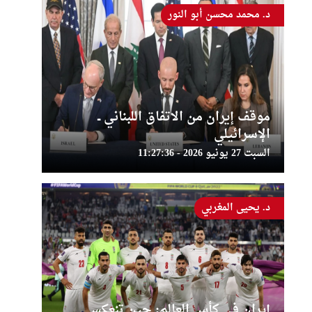
د. محمد محسن أبو النور
موقف إيران من الاتفاق اللبناني ــ
الإسرائيلي
السبت 27 يونيو 2026 - 11:27:36
د. يحيى المغربي
إيران في كأس العالم: حين تنعكس