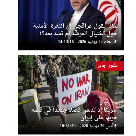
لماذا يقول عراقجي إن الثغرة الأمنية
حول اغتيال المرشد لم تسد بعد؟!
الأربعاء 22 يوليو 2026 - 14:13:18
نشوى جابر
أمريكا إذ تدشن فصلا جديدا في قصة
حربها على إيران
الإثنين 20 يوليو 2026 - 10:31:59