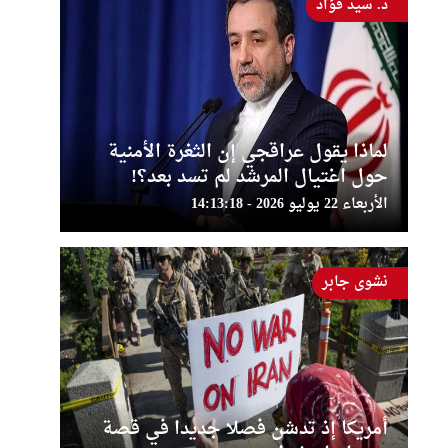
د. سيد فؤاد
لماذا يقول عراقجي إن الثغرة الأمنية
حول اغتيال المرشد لم تسد بعد؟!
الأربعاء 22 يوليو 2026 - 14:13:18
نشوى جابر
أمريكا إذ تدشن فصلا جديدا في قصة