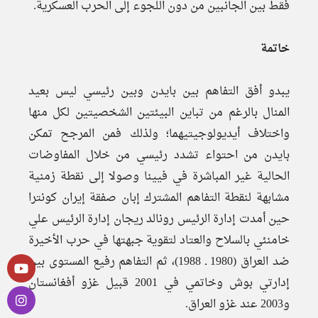
فقط بين الجانبين من دون اللجوء إلى الحرب العسكرية.
خاتمة
يبدو أفق التفاهم بين بايدن وبين رئيسي ليس بعيد
المنال بالرغم من تباين البيئتين الشخصيتين لكل منها
واختلاف أيديولوجيتيهما؛ ولذلك فمن المرجح تمكن
بايدن من احتواء تشدد رئيسي من خلال المفاوضات
الحالية غير المباشرة في فيينا وصولا إلى نقطة زمنية
مشابهة لنقطة التفاهم المشترك إبان صفقة إيران كونترا
حين أمدت إدارة الرئيس رونالد ريجان إدارة الرئيس علي
خامنئي بالسلاح والعتاد لتقوية جبهتها في حرب الأخيرة
ضد العراق (1980 ـ 1988)، ثم التفاهم رفيع المستوى بين
إدارتي بوش وخاتمي في 2001 قبيل غزو أفغانستان
و2003 عند غزو العراق.