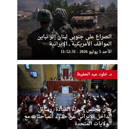
الصراع على جنوبي لبنان إثر تباين
المواقف الأمريكية ــ الإيرانية
الأحد 5 يوليو 2026 - 11:52:31
د. خلود عبد الحفيظ
بيان مجلس خبراء القيادة: رسائل
الداخل الإيراني عن حدود المباحثات مع
الولايات المتحدة