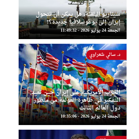
سيناريو البلقنة: هل يمكن أن تتحول
إيران إلى يوغوسلافيا جديدة؟!
الجمعة 24 يوليو 2026 - 11:49:32
د. سالي شعراوي
الحرب الأمريكية على إيران حين تعيد
التفكير في ظاهرة العولمة من منظور
دول العالم الثالث
الجمعة 24 يوليو 2026 - 10:35:06