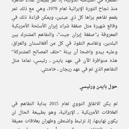
الملغزة في السياسة الدولية، إذ تمر بقيعان عداء ظاهرة
منذ نجاح الثورة الإيرانية لعام 1979، وهي مع ذلك تمر
بقمم تفاهم يراها كل ذي عينين، ويمكن قراءة ذلك في
وقائع شهيرة مثل صفقة شراء إيران الأسلحة الأمريكية
المعروفة بـ”صفقة إيران جيت”، والتفاهم المشترك بين
البلدين، وتقاسم النفوذ في كل من أفغانستان والعراق،
وعليه يبدو واضحا أن بيئة “حلف المصالح المشتركة”
هذه متوافرة الآن في عهد بايدن ــ رئيسي، تماما مثل
التفاهم الذي تم في عهد ريجان ــ خامنئي.
حول بايدن ورئيسي
لم يكن الاتفاق النووي لعام 2015 بداية التفاهم في
العلاقات الأمريكية ــ الإيرانية، وهو بطبيعة الحال لن
يكون نهايتها، إذ ترتبط واشنطن وطهران بعلاقات عميقة