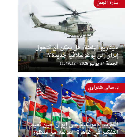
سارة الجمل
سيناريو البلقنة: هل يمكن أن تتحول
إيران إلى يوغوسلافيا جديدة؟!
الجمعة 24 يوليو 2026 - 11:49:32
د. سالي شعراوي
الحرب الأمريكية على إيران حين تعيد
التفكير في ظاهرة العولمة من منظور