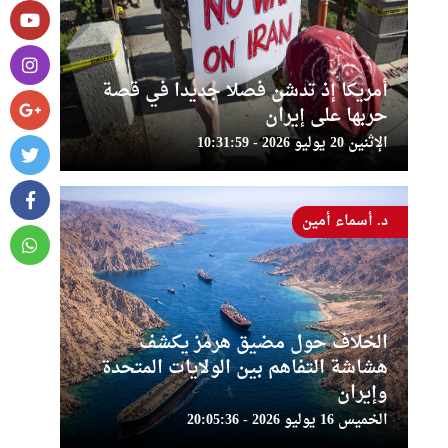
أمريكا إذ تدشن فصلا جديدا في قصة
حربها على إيران
الإثنين 20 يوليو 2026 - 10:31:59
د. أسماء أمين
الخلاف حول مضيق هرمز يكشف
هشاشة التفاهم بين الولايات المتحدة
وإيران
الخميس 16 يوليو 2026 - 20:05:36