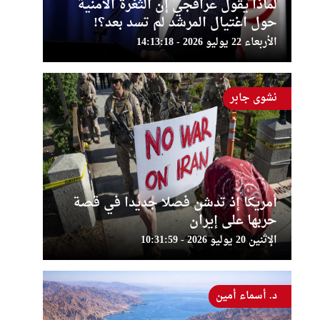
لماذا يقول عراقجي إن الثغرة الأمنية
حول اغتيال المرشد لم تسد بعد؟!
الأربعاء 22 يوليو 2026 - 14:13:18
نشوى جابر
أمريكا إذ تدشن فصلا جديدا في قصة
حربها على إيران
الإثنين 20 يوليو 2026 - 10:31:59
د. أسماء أمين