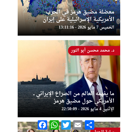
معضلة مضيق هرمز في الحرب
الأمريكية الإسرائيلية على إيران
الخميس 7 مايو 2026 - 13:11:16
د. محمد محسن أبو النور
ما يفهمه العالم من الصراع الإيراني ــ
الأمريكي حول مضيق هرمز
الإثنين 4 مايو 2026 - 22:50:09
Facebook
WhatsApp
Twitter
Email
Share