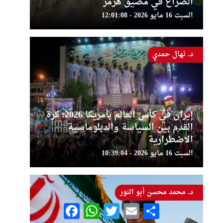
الصراع في مضيق هرمز
السبت 16 مايو 2026 - 12:01:08
د. نهال حمدي
إيران في كأس العالم بأمريكا 2026: كرة
القدم بين السياسة والدبلوماسية
الاضطرارية
السبت 16 مايو 2026 - 10:39:04
د. محمد محسن أبو النور
Facebook
WhatsApp
Twitter
Email
Share