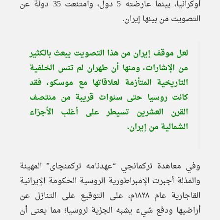
أوكرانيا، بينما عارضته 5 دول، وامتنعت 35 دولة عن
التصويت من بينها إيران.
لعل موقف إيران من هذا التصويت يبعث بالكثير
من الإشارات، ومنها أن طهران لم تنس الخلفية
التاريخية المتأزمة لعلاقاتها مع موسكو، فقد
كانت روسيا حتى سنوات قريبة من منتصف
القرن العشرين تسيطر على أغلب الأجزاء
الشمالية من إيران.
وفي معاهدة تركمانجي “عهدنامه ترکمنچای” المهينة
والمذلة أجبرت الإمبراطورية الروسية الحكومة الإيرانية
القاجارية عام ١٨٢٨م، على التوقيع على التنازل عن
أراضيها ودفع شيء يشبه الجزية لروسيا؛ مما يعنى أن