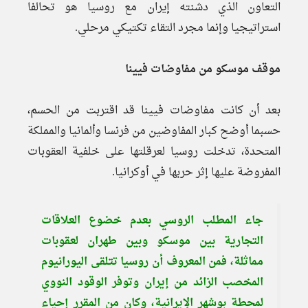
التعاون الذي دشنته إيران مع روسيا هو تحالفا
استراتيجيا وإنما مجرد التقاء تكتيكي مرحلي.
موقف موسكو من مفاوضات فيينا
بعد أن كانت مفاوضات فيينا قد اقتربت من الحسم،
حسبما أوضح كبار المفاوضين من فرنسا وألمانيا والمملكة
المتحدة، تدخلت روسيا لعرقلتها على خلفية العقوبات
المفروضة عليها إثر حربها في أوكرانيا.
جاء المطلب الروسي بعدم خضوع العلاقات
التجارية بين موسكو وبين طهران لعقوبات
مماثلة، فمن المعروف أن روسيا تتلقى اليورانيوم
المخصب الزائد من إيران وتوفر الوقود النووي
لمحطة بوشهر الإيرانية، وكان من المقرر إحياء