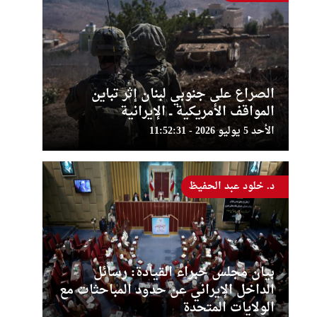
الصراع على جنوبي لبنان إثر تباين
المواقف الأمريكية ــ الإيرانية
الأحد 5 يوليو 2026 - 11:52:31
د. خلود عبد الحفيظ
بيان مجلس خبراء القيادة: رسائل
الداخل الإيراني عن حدود المباحثات مع
الولايات المتحدة