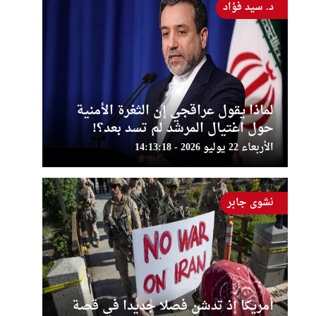
د. سيد فؤاد
لماذا يقول عراقجي إن الثغرة الأمنية
حول اغتيال المرشد لم تسد بعد؟!
الأربعاء 22 يوليو 2026 - 14:13:18
نشوى جابر
أمريكا إذ تدشن فصلا جديدا في قصة