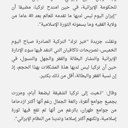
للحكومة الإيرانية، في حين امتدح تركيا، مضيفا أن
“إيران اليوم ليس لديها ما تقدمه للعالم بعد 40 عاما من
ولاية الفقيه وما يسمونه الثورة الإسلامية”.
ونقلت جريدة “خبر ترك” التركية الصادرة صباح اليوم
الخميس، تصريحات ناكافيان التي انتقد فيها سوء الإدارة
الإيرانية وانتشار البطالة والفقر والجهل والتسول، في
حين أن تركيا ليس لديها هذة المشكلات بهذا الحجم، إذ
إن نسبة الفقر والبطالة، أقل من ذلك بكثير.
وقال: “ذهبت إلى تركيا الشقيقة لبضعة أيام، ومررت
بجميع جوامع أنقرة، رائعة الجمال رغم أنها أكثر ازدحاما
من جوامع طهران، بالرغم من أنها لم تقع فيها ثورة
إسلامية، ولكنهم أكثر إسلاما وتدينا من النظام الإيراني”.