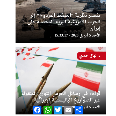
تفسير نظرية “الضغط المزدوج” إثر
الحرب الأمريكية البرية المحتملة على
إيران
الأحد 5 أبريل 2026 - 15:33:17
د. نهال حمدي
قراءة في رسائل الحرس الثوري المنقولة
عبر الصواريخ الباليستية الإيرانية
الأحد 5 أبريل 2026 - 15:17:41
Facebook
WhatsApp
Twitter
Email
Share