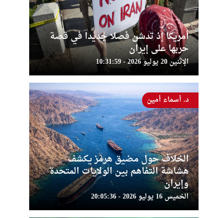
أمريكا إذ تدشن فصلا جديدا في قصة
حربها على إيران
الإثنين 20 يوليو 2026 - 10:31:59
د. أسماء أمين
الخلاف حول مضيق هرمز يكشف
هشاشة التفاهم بين الولايات المتحدة
وإيران
الخميس 16 يوليو 2026 - 20:05:36