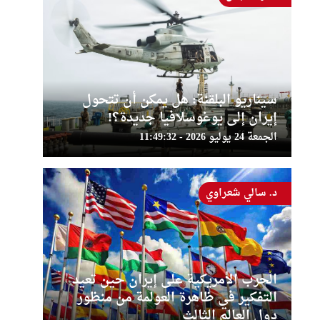
سيناريو البلقنة: هل يمكن أن تتحول
إيران إلى يوغوسلافيا جديدة؟!
الجمعة 24 يوليو 2026 - 11:49:32
د. سالي شعراوي
الحرب الأمريكية على إيران حين تعيد
التفكير في ظاهرة العولمة من منظور
دول العالم الثالث