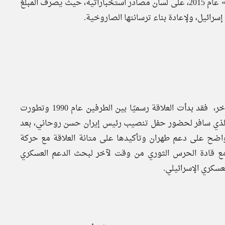
الملايين من الدولارات، طبقًا لما ذكرته صحيفة «صنداي تلغراف» عام 2015، على لسان مصادر استخباراتية، حيث يصرف المبلغ
سرائيل، ولإعادة بناء ترسانتها الصاروخية.
مثلت طهران قبلة لحركة حماس تولي وجهها إليها من وقت لآخر، فقد بدأت العلاقة رسميًا بين الطرفين عام 1990 وتطورت
فد الذي سافر لحضور حفل تنصيب رئيس إيران حسن روحاني، بعد
الواضح على دعم طهران وتأكيدها على متانة العلاقة مع حركة
ت مع قادة الحرس الثوري من وقت لآخر لبحث الدعم العسكري
سكري الإسرائيلي.