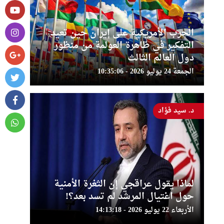
الحرب الأمريكية على إيران حين تعيد
التفكير في ظاهرة العولمة من منظور
دول العالم الثالث
الجمعة 24 يوليو 2026 - 10:35:06
د. سيد فؤاد
لماذا يقول عراقجي إن الثغرة الأمنية
حول اغتيال المرشد لم تسد بعد؟!
الأربعاء 22 يوليو 2026 - 14:13:18