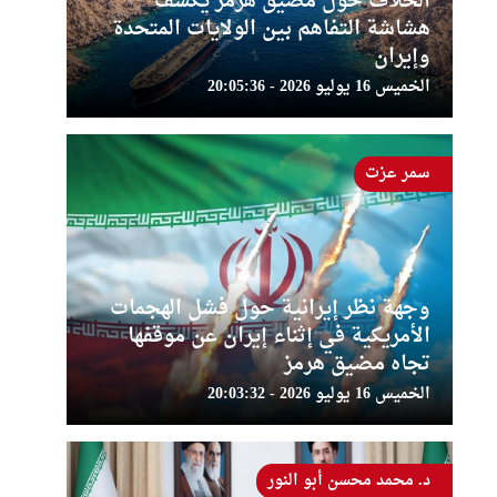
الخلاف حول مضيق هرمز يكشف
هشاشة التفاهم بين الولايات المتحدة
وإيران
الخميس 16 يوليو 2026 - 20:05:36
سمر عزت
وجهة نظر إيرانية حول فشل الهجمات
الأمريكية في إثناء إيران عن موقفها
تجاه مضيق هرمز
الخميس 16 يوليو 2026 - 20:03:32
د. محمد محسن أبو النور