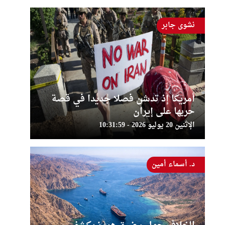
نشوى جابر
أمريكا إذ تدشن فصلا جديدا في قصة
حربها على إيران
الإثنين 20 يوليو 2026 - 10:31:59
د. أسماء أمين