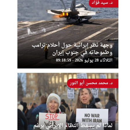
د. سيد فؤاد
وجهة نظر إيرانية حول أحلام ترامب
وطموحاته في جنوب إيران
الثلاثاء 28 يوليو 2026 - 09:18:59
د. محمد محسن أبو النور
لماذا لم يسقط النظام الإيراني برغم