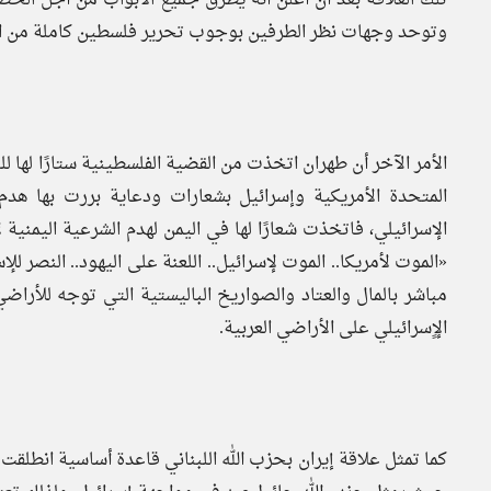
وتوحد وجهات نظر الطرفين بوجوب تحرير فلسطين كاملة من الا
الأمر الآخر أن طهران اتخذت من القضية الفلسطينية ستارًا له
المتحدة الأمريكية وإسرائيل بشعارات ودعاية بررت بها هدم
الإسرائيلي، فاتخذت شعارًا لها في اليمن لهدم الشرعية اليمني
«الموت لأمريكا.. الموت لإسرائيل.. اللعنة على اليهود.. النصر
مباشر بالمال والعتاد والصواريخ الباليستية التي توجه للأر
الإٍسرائيلي على الأراضي العربية.
كما تمثل علاقة إيران بحزب الله اللبناني قاعدة أساسية انطلق