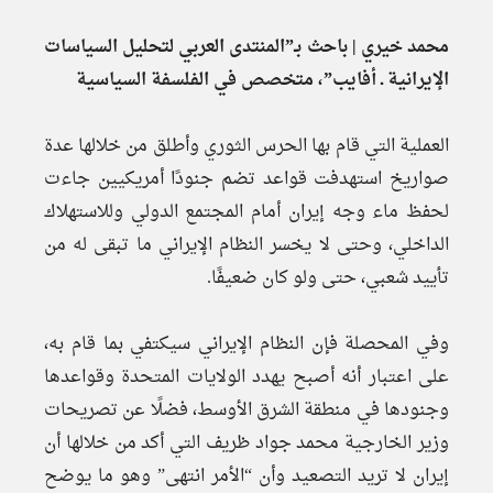
محمد خيري | باحث بـ”المنتدى العربي لتحليل السياسات
الإيرانية ـ أفايب”
، متخصص في الفلسفة السياسية
العملية التي قام بها الحرس الثوري وأطلق من خلالها عدة
صواريخ استهدفت قواعد تضم جنودًا أمريكيين جاءت
لحفظ ماء وجه إيران أمام المجتمع الدولي وللاستهلاك
الداخلي، وحتى لا يخسر النظام الإيراني ما تبقى له من
تأييد شعبي، حتى ولو كان ضعيفًا.
وفي المحصلة فإن النظام الإيراني سيكتفي بما قام به،
على اعتبار أنه أصبح يهدد الولايات المتحدة وقواعدها
وجنودها في منطقة الشرق الأوسط، فضلًا عن تصريحات
وزير الخارجية محمد جواد ظريف التي أكد من خلالها أن
إيران لا تريد التصعيد وأن “الأمر انتهى” وهو ما يوضح