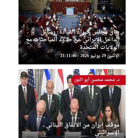
بيان مجلس خبراء القيادة: رسائل
الداخل الإيراني عن حدود المباحثات مع
الولايات المتحدة
الإثنين 29 يونيو 2026 - 21:11:46
د. محمد محسن أبو النور
موقف إيران من الاتفاق اللبناني ــ
الإسرائيلي