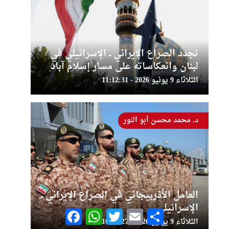
تجدد الصراع الإيراني ــ الإسرائيلي في
لبنان وانعكاساته على مسار إسلام آباد
الثلاثاء 9 يونيو 2026 - 11:12:31
د. محمد محسن أبو النور
العامل الأذربيجاني في الصراع الإيراني ــ
الإسرائيلي
Facebook
WhatsApp
Twitter
Email
Share
الثلاثاء 9 يونيو 2026 - 10:40:27