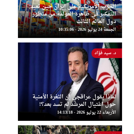
الحرب الأمريكية على إيران حين تعيد
التفكير في ظاهرة العولمة من منظور
دول العالم الثالث
الجمعة 24 يوليو 2026 - 10:35:06
د. سيد فؤاد
لماذا يقول عراقجي إن الثغرة الأمنية
حول اغتيال المرشد لم تسد بعد؟!
الأربعاء 22 يوليو 2026 - 14:13:18