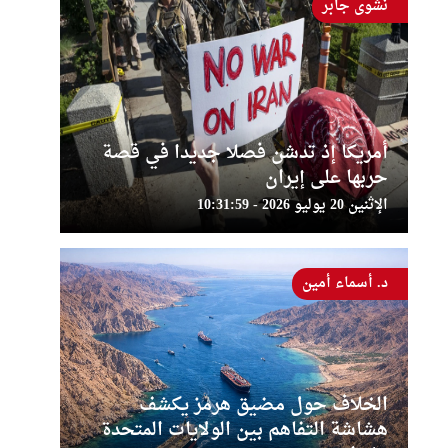
نشوى جابر
أمريكا إذ تدشن فصلا جديدا في قصة
حربها على إيران
الإثنين 20 يوليو 2026 - 10:31:59
د. أسماء أمين
الخلاف حول مضيق هرمز يكشف
هشاشة التفاهم بين الولايات المتحدة