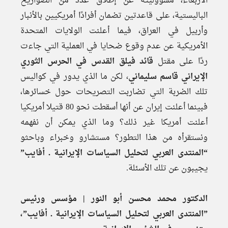
الأربعاء، مسؤوليته عن إطلاق عدد من الصواريخ
الباليستية، على قاعدتين تضمان أفرادًا أمريكيين بالأنبار
وأربيل في العراق، فيما أعلنت الولايات المتحدة
الأمريكية عن عدم وقوع ضحايا في العملية التي جاءت
ردًا على مقتل
قائد فيلق القدس في الحرس الثوري
الإيراني قاسم سليماني
، لكن ما الذي يدور في كواليس
تلك الضربة التي تضاربت التصريحات حول خسائرها،
فبينما أعلنت إيران عن أنها أسقطت نحو 80 قتيلا أمريكيا
أعلنت أمريكا غير ذلك؟ وما الذي يمكن أن نفهمه
ونستقرأه من هذا التطور؟ مستشارو وخبراء وباحثو
“المنتدى العربي لتحليل السياسات الإيرانية ـ أفايب”
يجيبون عن تلك الأسئلة.
الدكتور محمد محسن أبو النور | مؤسس ورئيس
”المنتدى العربي لتحليل السياسات الإيرانية ـ أفايب”،