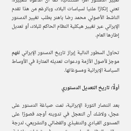
تغيير الدستور أمرًا استثنائيا، كما أن الدعوة لتغييره؛
تعني إنكارًا علنيا لسياسات البلاد، وبالرغم من هذا تقدم
الناشط الأصولي محمد رضا باهنر بطلب تغيير الدستور
الإيراني عبر تغيير هيكلية النظام الحاكم للبلاد، أو تعديل
إطارها العام.
تحاول السطور التالية إبراز تاريخ الدستور الإيراني لفهم
موجز لأصول الأزمة ودعوات تعديله المثارة في الأوساط
السياسة الإيرانية ومسوغاتها.
أولًا: تاريخ التعديل الدستوري
بعد انتصار الثورة الإيرانية، تمت صياغة الدستور على
عجل، ولاشك أن التعجل في تدوينه أوجد قصورًا على
المستوى القيادي والتنفيذي والقضائي والتشريعي، لدرجة