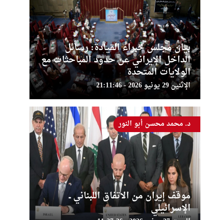
بيان مجلس خبراء القيادة: رسائل
الداخل الإيراني عن حدود المباحثات مع
الولايات المتحدة
الإثنين 29 يونيو 2026 - 21:11:46
د. محمد محسن أبو النور
موقف إيران من الاتفاق اللبناني ــ
الإسرائيلي