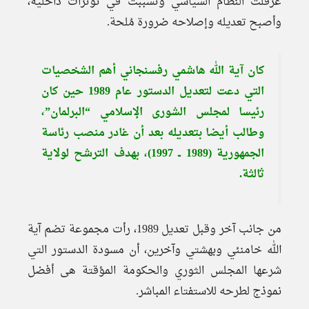
عرقلت النظام السياسي وتسببت في توترات داخلية،
وأصبح تعديله وإصلاحه ضرورة مُلحة.
كان آية الله هاشمي رفسنجاني أهم الشخصيات
التي دعت لتعديل الدستور عام 1989 حين كان
رئيسا لمجلس الشورى الإسلامي “البرلمان”،
وطالب أيضا بتعديله بعد أن غادر منصب رئاسة
الجمهورية (1989 ــ 1997)، بهدف الترشح لولاية
ثالثة.
من جانب آخر وقبل تعديل 1989، رأت مجموعة تضم آية
الله خامنئي وبهشتي وآخرين، أن مسودة الدستور التي
شرعها المجلس الثوري والحكومة المؤقتة هى أفضل
نموذج لطرحه للاستفتاء المباشر.