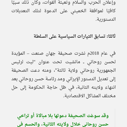
وإعلان الحرب والسلام وتعبئة القوات، وكان ذلك سببًا
كافيًا لموافقة الخميني على الدعوة لتلك التعديلات
الدستورية.
ثالثا: تسابق التيارات السياسية على السلطة
في عام 2018م نشرت صحيفة جهان صنعت – المؤيدة
لحسن روحاني ــ مانشيت تحت عنوان “ليت لرئيس
الجمهورية روحاني ولاية ثالثة”، ومنه دعت الصحيفة
إلى تعديل الدستور الإيراني ومد رئاسة حسن روحاني بعد
انتهاء ولايته الثانية، في ظل حاجة الحكومة إلى حل
مختلف المشاكل الاقتصادية.
وقد سوغت الصحيفة دعوتها بلا مبالاة أو تراخي
حسن روحاني خلال ولايته الثانية، والحسم في