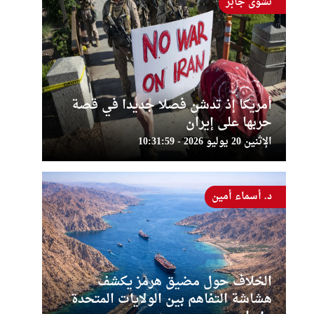
نشوى جابر
أمريكا إذ تدشن فصلا جديدا في قصة
حربها على إيران
الإثنين 20 يوليو 2026 - 10:31:59
د. أسماء أمين
الخلاف حول مضيق هرمز يكشف
هشاشة التفاهم بين الولايات المتحدة