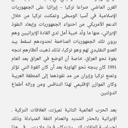
القرن الماضي صراعا تركيا – إيرانيًا على الجمهوريات
الإسلامية في آسيا الوسطى وتمكنت تركيا من خلال
الدعم الأمريكي من احتواء الجمهوريات وإبعاد النفوذ
الإيراني، عنها ما ولّد خيبة أمل لدى القادة الإيرانيين وهم
يرون تلك الجمهوريات المتاخمة لحدودهم تسقط بيد
العدو التقليدي لهم وهو تركيا، لذلك ذهبت أنظارهم تتجه
بقوة نحو العراق، خاصة أن الوضع في العراق بعد العام
1991 كان يتجه نحو الهاوية بعد أن كان القوة التي تؤثر
وتمنع تركيا وإيران من مد نفوذهما إلى المنطقة العربية
وكان الموازن الإقليمي لهذا التنافس ومن ورائه أطماع
الدولتين.
بعد الحرب العالمية الثانية تميزت، العلاقات التركية ـ
الإيرانية بالحذر الشديد وانعدام الثقة المتبادلة وذلك
لحساسية الملفات التي يشتركان فيها، ولا ينسى في هذا