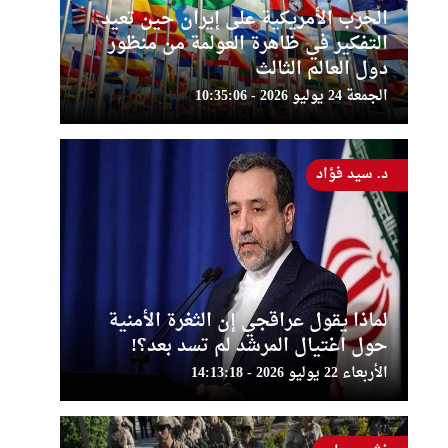
الحرب الأمريكية على إيران حين تعيد
التفكير في ظاهرة العولمة من منظور
دول العالم الثالث
الجمعة 24 يوليو 2026 - 10:35:06
د. سيد فؤاد
لماذا يقول عراقجي إن الثغرة الأمنية
حول اغتيال المرشد لم تسد بعد؟!
الأربعاء 22 يوليو 2026 - 14:13:18