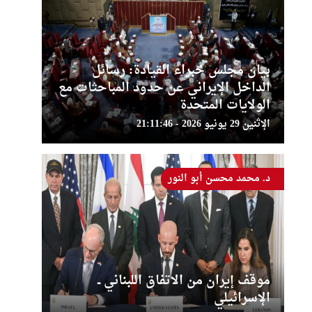
بيان مجلس خبراء القيادة: رسائل
الداخل الإيراني عن حدود المباحثات مع
الولايات المتحدة
الإثنين 29 يونيو 2026 - 21:11:46
د. محمد محسن أبو النور
موقف إيران من الاتفاق اللبناني ــ
الإسرائيلي