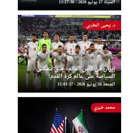
السبت 27 يونيو 2026 - 11:27:36
د. يحيى المغربي
إيران في كأس العالم: حين تنعكس
السياسة على عالم كرة القدم!
الجمعة 26 يونيو 2026 - 11:01:37
محمد خيري